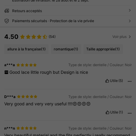
Estimation de livraison:
le 28 août et le 2 sept.
Retours acceptés
Paiements sécurisés · Protection de la vie privée
4.50
(54)
Voir plus
allure à la française
(1)
romantique
(1)
Taille appropriée
(1)
a***a
Type de style: dentelle / Couleur: Noir
Good
lace
little
rough
but
Design
is
nice
Utile
(5)
D***a
Type de style: dentelle / Couleur: Noir
Very
good
and
very
very
useful
!!!!😍😍😍😍
Utile
(1)
n***n
Type de style: dentelle / Couleur: Noir
Very
beautiful
material
and
the
fits
perfectly
i
really
recommend