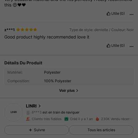
this
😍❤️❤️
Utile
(0)
z***1
Type de style: dentelle / Couleur: Noir
Good
product
highly
recommended
love
it
Utile
(0)
Détails Du Produit
15K Suiveurs
4.92
Matériel:
Polyester
Composition:
100% Polyester
15K Suiveurs
4.92
Voir plus
15K Suiveurs
4.92
LINRI
6***3
est en train de naviguer
15K Suiveurs
4.92
Clients très fidèles
Créé il y a 1 an
230K Vendu récemmen
Suivre
Tous les articles
15K Suiveurs
4.92