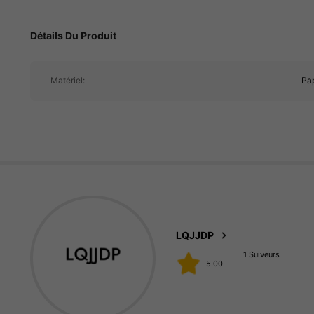
Détails Du Produit
Matériel:
Pap
LQJJDP
1 Suiveurs
5.00