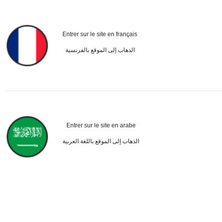
Entrer sur le site en français
الذهاب إلى الموقع بالفرنسية
20 pièces/40 pièces/60 pièces/Set,Serviettes de fête Pixel - Serviettes décoratives jetables sur le thème des jeux vidéo, Décorations de table de fête pour les anniversaires, les vacances et les rassemblements d'amis, Décorations de serviettes de fête, Vaisselle de fête, Designs humoristiques
135
DH
.00
Clients très fidèles
Entrer sur le site en arabe
الذهاب إلى الموقع باللغة العربية
131
DH
.00
Faible taux de