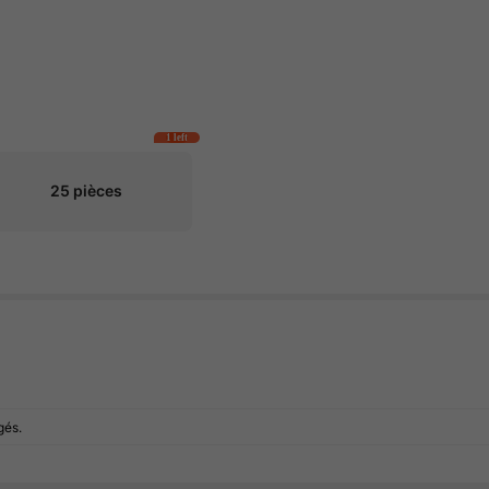
1 left
25 pièces
gés.