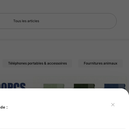
Tous les articles
Téléphones portables & accessoires
Fournitures animaux
de :