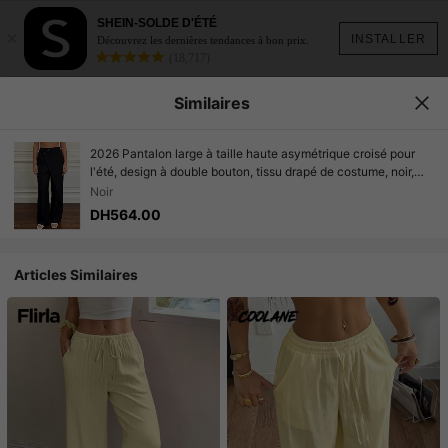
SHEIN-SOLDE D'ÉTÉ
×
INSTALLER
Découvrez les dernières tendances à bon prix.
(18,717)
Similaires
2026 Pantalon large à taille haute asymétrique croisé pour
l'été, design à double bouton, tissu drapé de costume, noir,
tenue décontractée
Noir
DH564.00
Articles Similaires