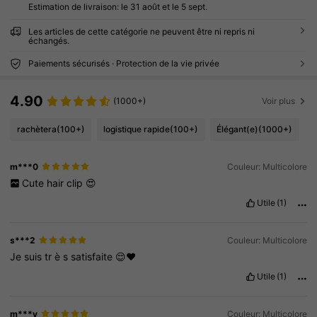
Estimation de livraison:
le 31 août et le 5 sept.
Les articles de cette catégorie ne peuvent être ni repris ni
échangés.
Paiements sécurisés · Protection de la vie privée
4.90
(1000+)
Voir plus
rachètera
(100+)
logistique rapide
(100+)
Élégant(e)
(1000+)
m***0
Couleur: Multicolore
Cute
hair
clip
😍
Utile
(1)
s***2
Couleur: Multicolore
Je
suis
tr
è
s
satisfaite
😌❤️
Utile
(1)
m***y
Couleur: Multicolore