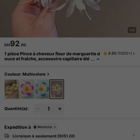
1/3
92
DH
.00
1 pièce Pince à cheveux fleur de marguerite d
4.90
(
1000+
)
ouce et fraîche, accessoire capillaire élé
gant et polyvalent, conçu pour les vacan
ces au bord de et à la campagne, convient po
ur une utilisation quotidienne, pince à cheve
Couleur: Multicolore
ux d'été pour la plage
Quantité(s):
Expédition à
Morocco
Livraison à seulement DH51.00