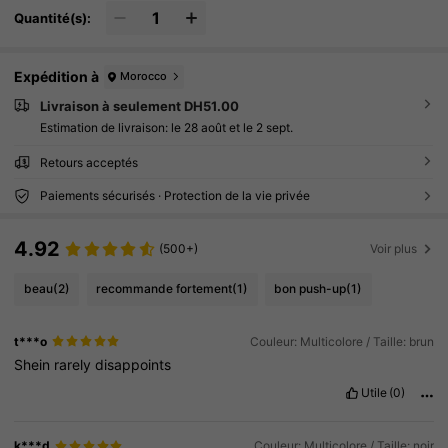
Quantité(s):
Expédition à
Morocco
Livraison à seulement DH51.00
Estimation de livraison:
le 28 août et le 2 sept.
Retours acceptés
Paiements sécurisés · Protection de la vie privée
4.92
(500+)
Voir plus
beau
(2)
recommande fortement
(1)
bon push-up
(1)
t***o
Couleur: Multicolore / Taille: brun
Shein
rarely
disappoints
Utile
(0)
k***d
Couleur: Multicolore / Taille: noir