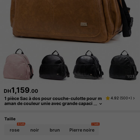
1/23
1,159
DH
.00
1 pièce Sac à dos pour couche-culotte pour m
4.92
(
500+
)
aman de couleur unie avec grande capaci
té, conception étanche et accroche-pous
sette, adapté à une utilisation en extérieur
Taille
8 left
7 left
rose
noir
brun
Pierre noire