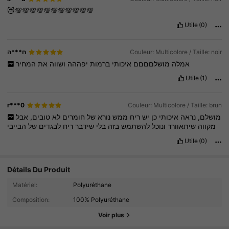
😻💯💯💯💯💯💯💯💯💯💯💯
Utile
(0)
ח***ה
Couleur: Multicolore / Taille: noir
אמלה
מושלםםםם
איכותי
ברמות
יפההה
ושווה
את
המחיר
Utile
(1)
r***0
Couleur: Multicolore / Taille: brun
מושלם,
נראה
איכותי
כן
יש
ריח
ממש
נורא
של
חומרים
לא
טובים,
אבל
מקווה
שיתאוורר
ונוכל
להשתמש
בזה
בלי
שידבר
ריח
לבגדים
של
הבייבי
Utile
(0)
Détails Du Produit
4K Suiveurs
4.85
Matériel:
Polyuréthane
Composition:
100% Polyuréthane
4K Suiveurs
4.85
Voir plus