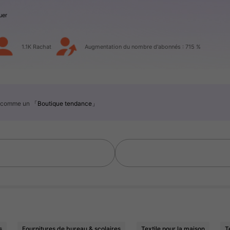
1.1K Rachat
Augmentation du nombre d'abonnés : 715 %
é comme un
「Boutique tendance」
s
Fournitures de bureau & scolaires
Textile pour la maison
T