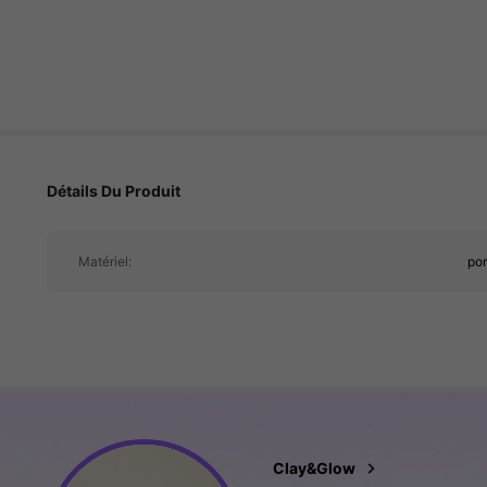
2.6K Suiveurs
4.90
2.6K Suiveurs
Détails Du Produit
4.90
Matériel:
por
2.6K Suiveurs
4.90
Clay&Glow
a***7
est en train de navig