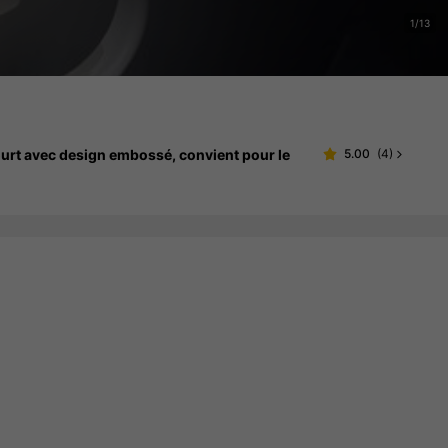
1/13
court avec design embossé, convient pour le
5.00
(
4
)