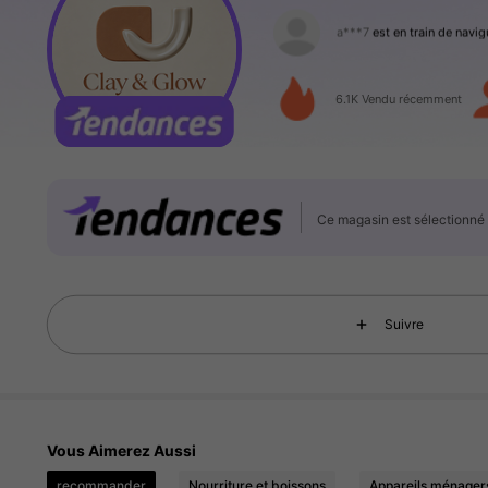
2.6K Suiveurs
4.90
6.1K Vendu récemment
2.6K Suiveurs
4.90
Ce magasin est sélectionn
Suivre
2.6K Suiveurs
4.90
Vous Aimerez Aussi
recommander
Nourriture et boissons
Appareils ménager