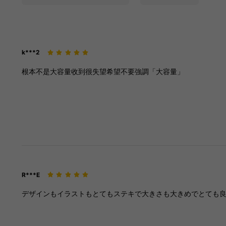
k***2
根本不是大容量收到很失望希望不要強調「大容量」
R***E
デザインもイラストもとてもステキで大きさも大きめでとても