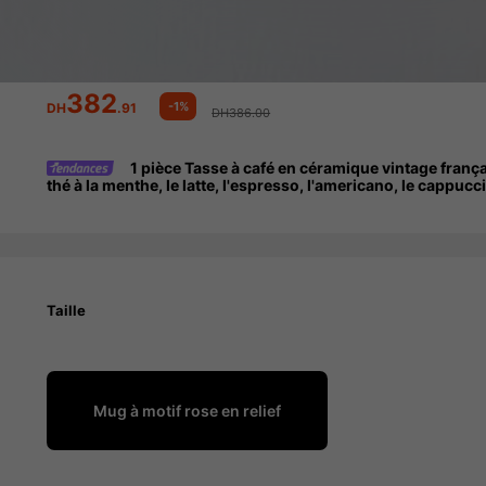
382
-1%
DH
.91
DH386.00
1 pièce Tasse à café en céramique vintage franç
thé à la menthe, le latte, l'espresso, l'americano, le cappucc
Taille
Mug à motif rose en relief