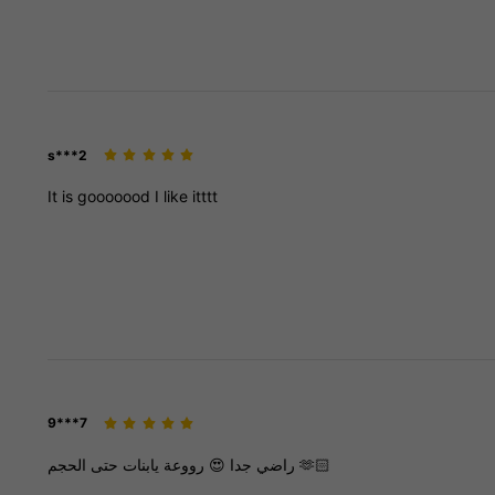
s***2
It
is
gooooood
I
like
itttt
9***7
حتى
يابنات
رووعة
😍
جدا
راضي
الحجم
🫶🏻