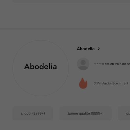
59K Suiveurs
4.88
Abodelia
59K Suiveurs
4.88
3.1M Vendu récemment
59K Suiveurs
4.88
si cool (9999+)
bonne qualité (9999+)
du