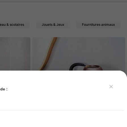
eau & scolaires
Jouets & Jeux
Fournitures animaux
de :