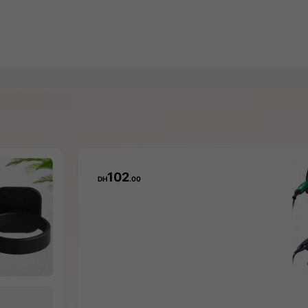
102
DH
.00