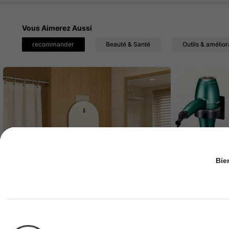
59K Suiveurs
4.88
Vous Aimerez Aussi
recommander
Beauté & Santé
Outils & amélior
59K Suiveurs
4.88
Bie
59K Suiveurs
4.88