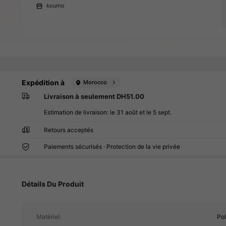
koumo
Expédition à
Morocco
Livraison à seulement DH51.00
Estimation de livraison:
le 31 août et le 5 sept.
59K Suiveurs
4.88
Retours acceptés
Paiements sécurisés · Protection de la vie privée
Détails Du Produit
59K Suiveurs
4.88
Matériel:
Po