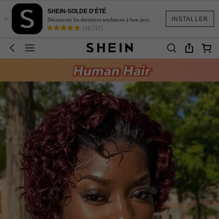
SHEIN-SOLDE D'ÉTÉ
×
INSTALLER
Découvrez les dernières tendances à bon prix.
(18,717)