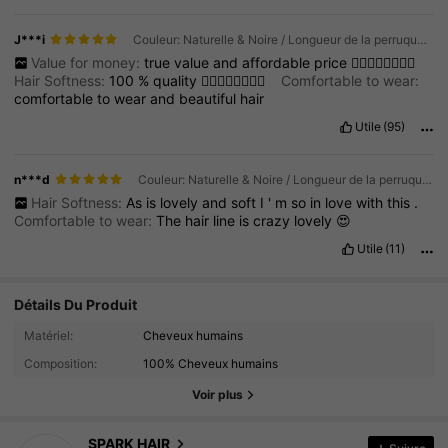
J***i
Couleur: Naturelle & Noire / Longueur de la perruque: 6 Inch / Densité et bonnets: 180Density 13*1
Value for money:
true
value
and
affordable
price
❤️‍🔥❤️‍🔥❤️‍🔥❤️‍🔥
Hair Softness:
100
%
quality
❤️‍🔥❤️‍🔥❤️‍🔥❤️‍🔥
Comfortable to wear:
comfortable
to
wear
and
beautiful
hair
Utile
(95)
n***d
Couleur: Naturelle & Noire / Longueur de la perruque: 6 Inch / Densité et bonnets: 180Density 13*1
Hair Softness:
As
is
lovely
and
soft
I
'
m
so
in
love
with
this
.
Comfortable to wear:
The
hair
line
is
crazy
lovely
😍
Utile
(11)
Détails Du Produit
Matériel:
Cheveux humains
3.8K Suiveurs
4.80
Composition:
100% Cheveux humains
3.8K Suiveurs
4.80
Voir plus
3.8K Suiveurs
4.80
3.8K Suiveurs
4.80
SPARK HAIR