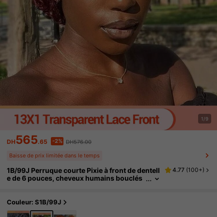
1/9
565
-2%
DH
.65
DH576.00
Baisse de prix limitée dans le temps
1B/99J Perruque courte Pixie à front de dentell
4.77
(
100+
)
e de 6 pouces, cheveux humains bouclés
courts, perruque à nœud blanchi 13X1, pe
rruque de Noël en cheveux humains réels pou
r femmes
Couleur: S1B/99J