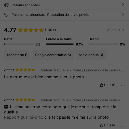
Retours acceptés
Paiements sécurisés · Protection de la vie privée
4.77
(100+)
Voir plus
Petit
Fidèle à la taille
Grand
3%
97%
0%
rachètera
(1)
Sangle confortable
(5)
pas d'odeur
(3)
c***7
Couleur: Naturelle & Noire / Longueur de la perruque: 6 Inch / Densité et bonnets: 180Density 13*1
Le
perruque
est
bien
comme
suer
la
photo
Utile
(0)
c***7
Couleur: Naturelle & Noire / Longueur de la perruque: 6 Inch / Densité et bonnets: 180Density 13*1
J
’
aime
pas
trop
cette
perruque
je
me
suis
tromp
é
sur
la
qualit
é
Rapport qualité-prix:
c
’é
tait
pas
le
m
ê
me
sur
la
photo
Utile
(4)