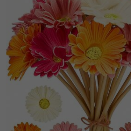
Type De Style
Violet, blanc, jaune
Largeur
:
25 cm
Longueur
:
45 cm
Guide des tailles