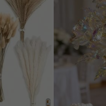
Voir plus
aviguer
11K Rachat
eau (1000+)
fidèle à la photo (1000+)
l'amour (700+