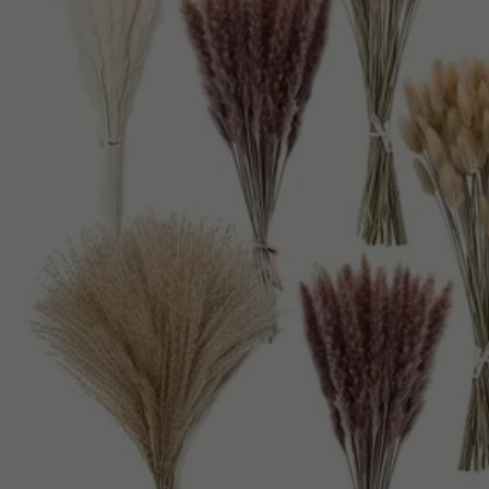
1.5K Suiveurs
4.88
Siyou Home Furnishing
w***2
est en train de n
1.5K Suiveurs
4.88
54K Vendu récemment
si cool (2000+)
bonne qualité (1000+)
b
1.5K Suiveurs
4.88