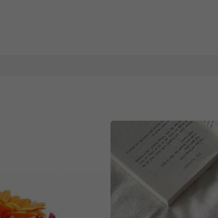
nsée tricolore au sol, décoration tricolore réaliste de pensée sans e