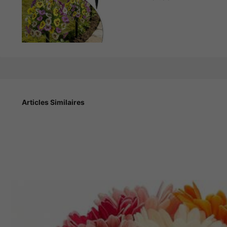
207
DH
.00
Feuilles d'eucalyptus artificielles de 49,8 cm et insert de pe
intempéries, améliore l'esthétique de la cour
Articles Similaires
Taille
1 pièce