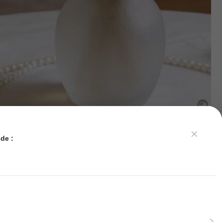
ents
Beauté & Santé
Fournitures de bureau & scolaires
urs en cristal artificiel, parfait pour la Saint-Valentin, Noël, Thanksgiving,
de :
les anniversaires, les mariages, Décorations de fête et de vacances, décor
29
phile et autres f