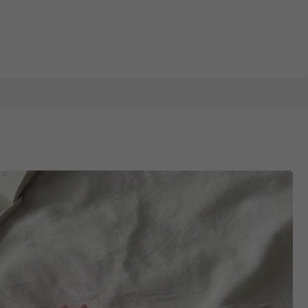
1/12
ntretien pour la cour, le patio, la véranda, résistante aux