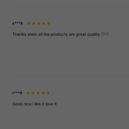
s***5
Thanks
shein
all
the
products
are
great
quality
🤍🤍
r***9
Good
nice
i
like
it
love
it
17K Suiveurs
4.91