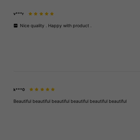
v***r
Nice
quality
.
Happy
with
product
.
k***0
Beautiful
beautiful
beautiful
beautiful
beautiful
beautiful