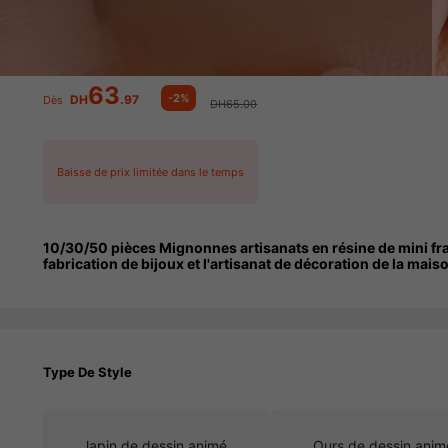
63
-2%
DH
.97
Dès
DH65.00
Baisse de prix limitée dans le temps
10/30/50 pièces Mignonnes artisanats en résine de mini frais
fabrication de bijoux et l'artisanat de décoration de la mai
Type De Style
lapin de dessin animé
Ours de dessin anim