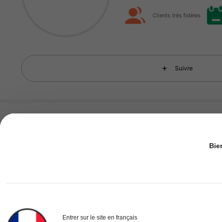
Clients très fidèles
17K Suiveurs
4.91
Suivre
Vous Aimerez Aussi
17K Suiveurs
4.91
recommander
Outils & amélioration de l'habitat
Bie
17K Suiveurs
4.91
Entrer sur le site en français