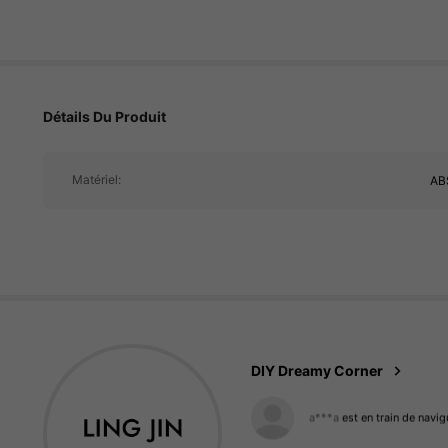
17K Suiveurs
Détails Du Produit
4.91
Matériel:
AB
17K Suiveurs
4.91
a***a
est en train de navig
DIY Dreamy Corner
17K Suiveurs
4.91