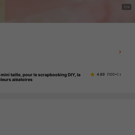
1/14
mini taille, pour le scrapbooking DIY, la
4.89
(
100+
)
uleurs aléatoires