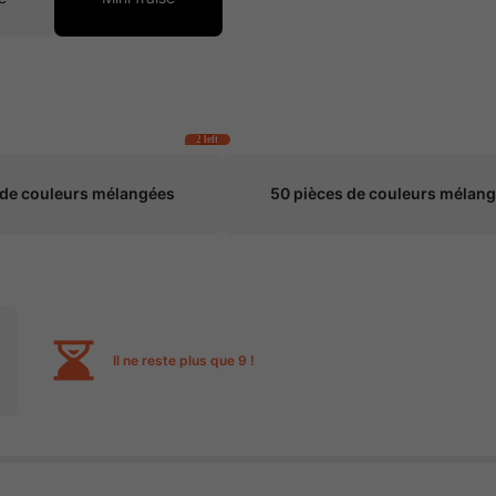
2 left
 de couleurs mélangées
50 pièces de couleurs mélan
Il ne reste plus que 9 !