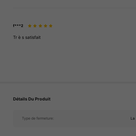
f***2
Tr
è
s
satisfait
593 Suiveurs
4.94
593 Suiveurs
Détails Du Produit
4.94
Type de fermeture:
La 