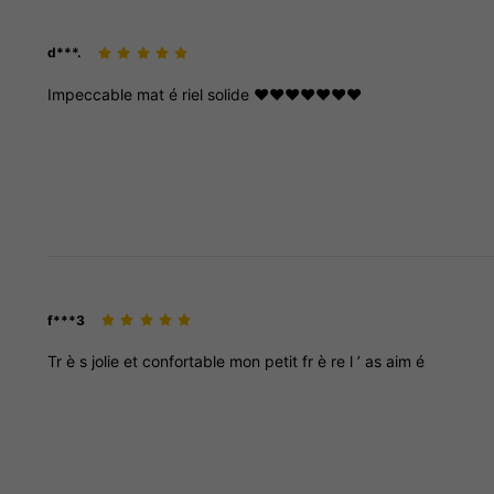
d***.
Impeccable
mat
é
riel
solide
♥️♥️♥️♥️♥️♥️♥️
f***3
Tr
è
s
jolie
et
confortable
mon
petit
fr
è
re
l
’
as
aim
é