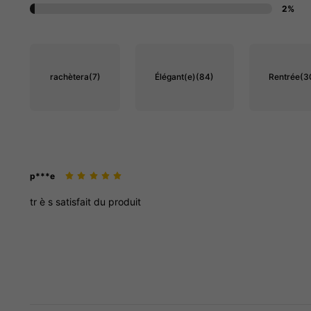
2%
rachètera
(7)
Élégant(e)
(84)
Rentrée
(3
p***e
tr
è
s
satisfait
du
produit