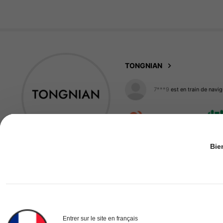
593 Suiveurs
4.94
TONGNIAN
7***9
est en train de navig
593 Suiveurs
4.94
Clients très fidèles
Bie
593 Suiveurs
4.94
Suivre
Entrer sur le site en français