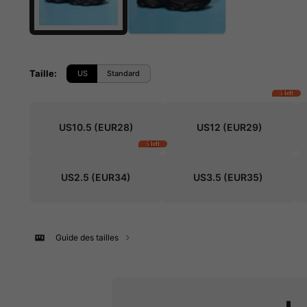
Taille
:
US
Standard
5 left
US10.5
(EUR28)
US12
(EUR29)
5 left
US2.5
(EUR34)
US3.5
(EUR35)
Guide des tailles