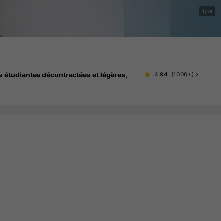
1/18
s étudiantes décontractées et légères,
4.94
(
1000+
)