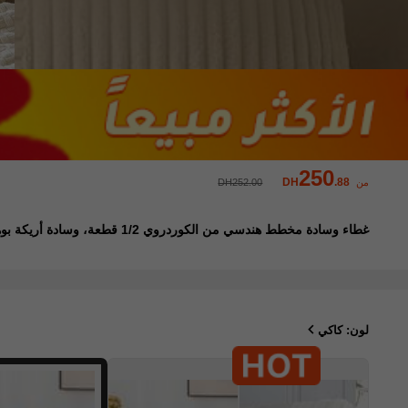
250
DH
.88
من
DH252.00
غطاء وسادة مخطط هندسي من الكوردروي 1/2 قطعة، وسادة أريكة بوهيمية، غطاء وسادة زخرفي، للأريكة والمكتب وغرفة المعيشة
لون: كاكي