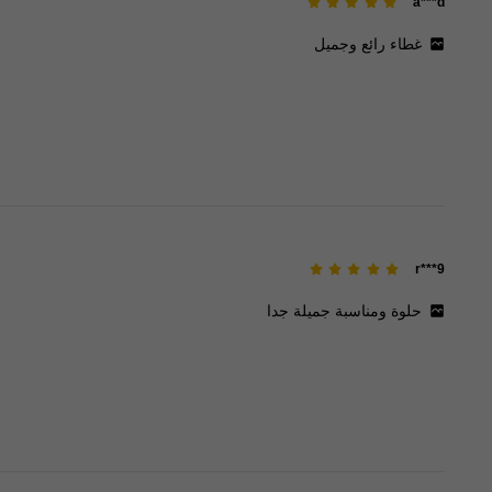
a***d
غطاء
رائع
وجميل
r***9
حلوة
ومناسبة
جميلة
جدا