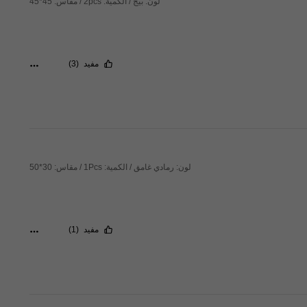
لون: بيج / الكمية: 2pcs / مقاس: 45*45
مفيد
(3)
لون: رمادي غامق / الكمية: 1Pcs / مقاس: 30*50
مفيد
(1)