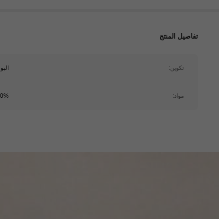
تفاصيل المنتج
تكوين:
البو
مواد:
100% الب