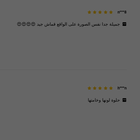
n***8
جميلة
جدا
نفس
الصورة
على
الواقع
قماش
جيد
😍😍😍😍
h***n
حلوة
لونها
وخامتها