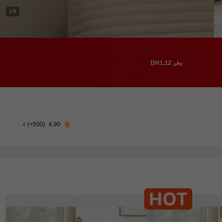
1/8
وفر DH1.12
)
500+
(
4.90