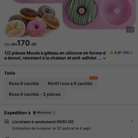
1/9
170
DH
.00
Dès
1/2 pièces Moule à gâteau en silicone en forme d
4.91
(
94
)
e donut, résistant à la chaleur et anti-adhési
f, moule créatif à 6 cavités pour gâteau et ch
ocolat DIY, facile à démouler et réutilisable, conv
ient pour le four et le micro-ondes, outil/access
Taille
oire de pâtisserie pour la cuisine à la maison
9 left
Rose 6 cavités
Motif rose à 6 cavités
Rose 6 cavités - 2 pièces
Expédition à
Morocco
Livraison à seulement DH51.00
Estimation de livraison:
le 30 août et le 4 sept.