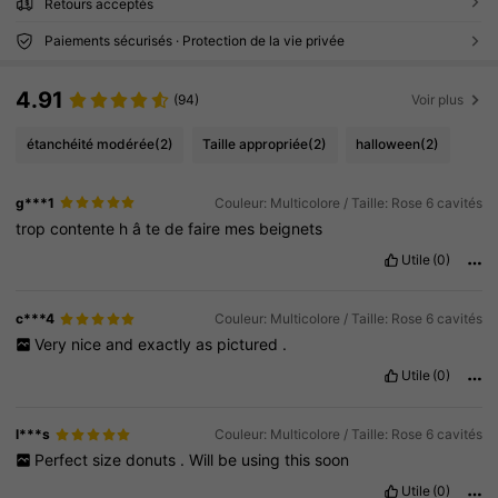
Retours acceptés
Paiements sécurisés · Protection de la vie privée
4.91
(94)
Voir plus
étanchéité modérée
(2)
Taille appropriée
(2)
halloween
(2)
g***1
Couleur: Multicolore / Taille: Rose 6 cavités
trop
contente
h
â
te
de
faire
mes
beignets
Utile
(0)
c***4
Couleur: Multicolore / Taille: Rose 6 cavités
Very
nice
and
exactly
as
pictured
.
Utile
(0)
l***s
Couleur: Multicolore / Taille: Rose 6 cavités
Perfect
size
donuts
.
Will
be
using
this
soon
Utile
(0)