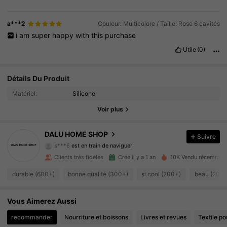
a***2
Couleur: Multicolore / Taille: Rose 6 cavités
i
am
super
happy
with
this
purchase
Utile
(0)
Détails Du Produit
359 Suiveurs
4.89
Matériel:
Silicone
359 Suiveurs
4.89
Voir plus
359 Suiveurs
4.89
DALU HOME SHOP
Suivre
s***6
est en train de naviguer
359 Suiveurs
4.89
Clients très fidèles
Créé il y a 1 an
10K Vendu récemmen
359 Suiveurs
4.89
durable (600+)
bonne qualité (300+)
si cool (200+)
beau (200+
359 Suiveurs
4.89
Vous Aimerez Aussi
recommander
Nourriture et boissons
Livres et revues
Textile po
359 Suiveurs
4.89