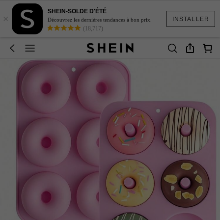
SHEIN-SOLDE D'ÉTÉ
×
INSTALLER
Découvrez les dernières tendances à bon prix.
(18,717)