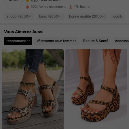
I***i
payé
Il y a 1 jour
100K Vendu récemment
17K Rachat
5.1K Suiveurs
4.90
si cool (2000+)
beau (2000+)
bonne qualité (2000+)
comfortab
Vous Aimerez Aussi
5.1K Suiveurs
4.90
recommander
Vêtements pour femmes
Beauté & Santé
Accesso
5.1K Suiveurs
4.90
5.1K Suiveurs
4.90
5.1K Suiveurs
4.90
5.1K Suiveurs
4.90
5.1K Suiveurs
4.90