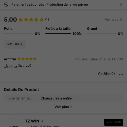
Paiements sécurisés · Protection de la vie privée
5.00
(1)
Voir plus
Petit
Fidèle à la taille
Grand
0%
100%
0%
robuste
(1)
m***m
Couleur: Tabac / Taille: EUR39
كعب
عالي
جميل
Utile
(0)
5.1K Suiveurs
4.90
Détails Du Produit
Type de fermeture:
Chaussures à enfiler
5.1K Suiveurs
4.90
Voir plus
TZ WIN
Suivre
5.1K Suiveurs
4.90