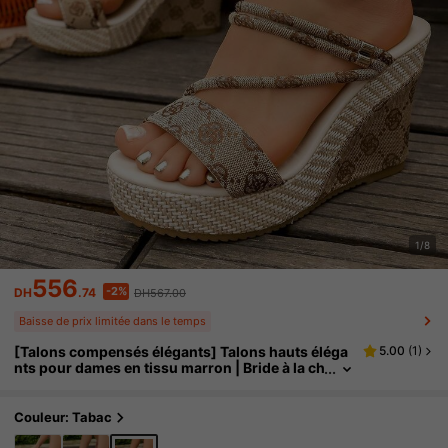
1/8
556
-2%
DH
.74
DH567.00
Baisse de prix limitée dans le temps
[Talons compensés élégants] Talons hauts éléga
5.00
(
1
)
nts pour dames en tissu marron | Bride à la ch
eville, matériau en denim respirant, convient
à toutes les saisons, design de bout rond distincti
f
Couleur: Tabac