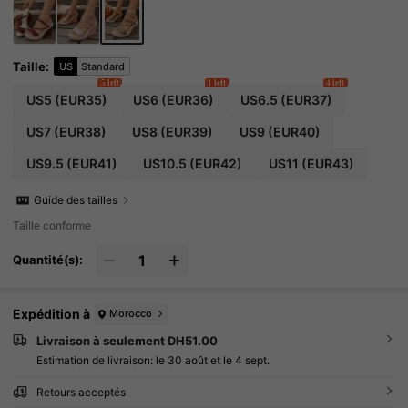
Taille
:
US
Standard
5 left
1 left
4 left
US5
(EUR35)
US6
(EUR36)
US6.5
(EUR37)
US7
(EUR38)
US8
(EUR39)
US9
(EUR40)
US9.5
(EUR41)
US10.5
(EUR42)
US11
(EUR43)
Guide des tailles
Taille conforme
Quantité(s):
Expédition à
Morocco
Livraison à seulement DH51.00
Estimation de livraison:
le 30 août et le 4 sept.
Retours acceptés