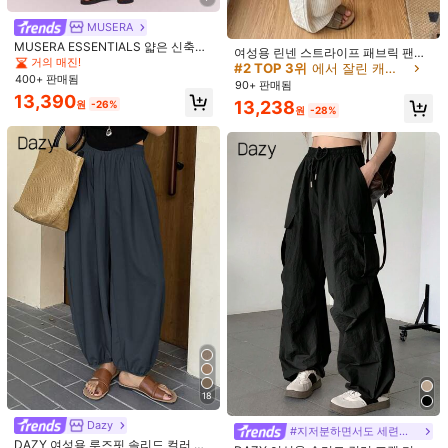
적당한 두께 (1)
좋아함 (1)
매우 귀여움 (1)
MUSERA
40 팔로워
4.83
MUSERA ESSENTIALS 얇은 신축성
여성용 린넨 스트라이프 패브릭 팬츠,
허리 드롭 크로치 루즈핏 크롭 커프스
거의 매진!
편안하고 통기성 있는 드레이프 롱 팬
마음에 드실 거예요.
#2 TOP 3위
에서 잘린 캐주얼 바지
헴 조거 팬츠 귀여운 심플 일상 데일리
40 팔로워
400+ 판매됨
4.83
츠, 살구색 여름 신상 베스트셀러 하의
90+ 판매됨
우아한 봄 여름 휴가 필수품
13,390
추천순
속옷 & 잠옷
의류 액세서리
가방 & 러기지
신발
스포츠
13,238
원
-26%
원
-28%
40 팔로워
4.83
40 팔로워
4.83
40 팔로워
4.83
40 팔로워
4.83
40 팔로워
4.83
40 팔로워
4.83
7
18
8,269원 절약
13
Dazy
가을/겨울 신상 대비 컬러 드로스트링
#블록코어
#지저분하면서도 세련된 스타일
여유로운 캐주얼 팬츠, 아메리칸 하이
DAZY 여성용 루즈핏 솔리드 컬러 랜
#2 TOP 3위
에서 네이비 블루 캐주얼 바지