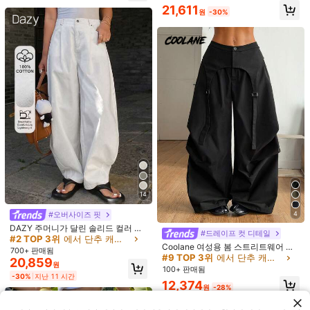
츠 여름
17,078
#9 TOP 3위
넓은 다리 여성 바지
원
-29%
21,611
원
-30%
거의 매진!
14
5
22
#오버사이즈 핏
4
루즈핏 하이웨스트 스트라이프 와이
DAZY 주머니가 달린 솔리드 컬러 루
Comfortcana 여성용 옐로우 사이드
드 레그 팬츠, 드로스트링 허리, 다용
300+ 판매됨
#드레이프 컷 디테일
즈핏 와이드 레그 팬츠, 여성 캐주얼
#2 TOP 3위
에서 단추 캐주얼 바지
스트라이프 엘라스틱 허리 루즈 캐주
100+ 판매됨
도 (스트라이프 패턴 랜덤) 봄, 편안한
Coolane 여성용 봄 스트리트웨어 시
10,490
바지, 봄/여름
얼 스포츠 팬츠, 봄/여름, 크리스마스,
700+ 판매됨
원
-26%
스타일
10,586
크 Y2K 캐주얼 블랙 배기 비대칭 페이
#9 TOP 3위
에서 단추 캐주얼 바지
원
-15%
Y2K, 새해 캐주얼 외출에 적합
20,859
원
크 투피스 낙하산 바지
100+ 판매됨
-30%
지난 11 시간
12,374
원
-28%