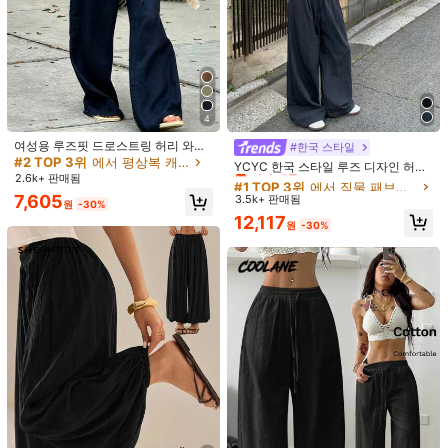
4
여성용 루즈핏 드로스트링 허리 와이
#1 TOP 3위
에서 직물 패브릭 캐주얼 바지
#한국 스타일
드 레그 팬츠, 가볍고 통기성 있는 캐
#2 TOP 3위
에서 평상복 캐주얼 바지
거의 매진!
YCYC 한국 스타일 루즈 디자인 허리
1/9
주얼 바지, 여름, 올드머니
2.6k+ 판매됨
밴드 얇은 스트레이트 레그 캐주얼 스
#1 TOP 3위
#1 TOP 3위
에서 직물 패브릭 캐주얼 바지
에서 직물 패브릭 캐주얼 바지
포츠 팬츠
7,605
3.5k+ 판매됨
거의 매진!
거의 매진!
원
-30%
33,916
원
#1 TOP 3위
에서 직물 패브릭 캐주얼 바지
12,117
원
-30%
거의 매진!
여성용 사이드 스트라이프 캐주얼 패션 스포츠 야외 드로스트링 스트
레이트 레그 스웨트팬츠 졸업, 개학 의상, 졸업, 여교사용 의상, 개학
사이즈
:
US
표준
4
(S)
6
(M)
8/10
(L)
12
(XL)
사이즈 안내
고객님의 사이즈가 아닌가요? 말해주세요