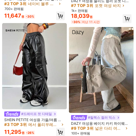
DAZY 여성용 사이드 스트라
DAZY 여성용 솔리드 컬러 포켓 디자
국내배송
웨이스트 스트레이트 레그 사이드 스
턴 팬츠, 여름용 캐주얼 크롭 팬츠
#2 TOP 3위
네이비 블루 여성 하의
800+ 판매됨
이프 끈 허리 롱 팬츠 Y2K
인 루즈핏 올매치 카고 팬츠 Y2K 스쿨
(1000+)
#8 TOP 3위
에서 직물 패브릭 캐주얼 바지
#7 TOP 3위
포켓 여성 바지
트라이프 포켓 와이드 레그 스웨트팬
700+ 판매됨
13,521
400+ 판매됨
1k+ 판매됨
츠 패치워크 슬라우치 댄스 스포츠 스
원
11,647
18,039
웨트팬츠 봄
13,490
-38%
지난 11 시간
원
-30%
원
원
-26%
-30%
지난 11 시간
4
13
#드레이프 컷 디테일
YC'YC
#9 TOP 3위
넓은 다리 여성 바지
Comfortcana 여성용 신축성 허리 옆
#릴렉스 컬러 믹스
SHEIN PETITE 여성용 가을/여름 스
YCYC 한국 스타일 스트레이트 레그
줄 캐주얼 반바지
#1 TOP 3위
에서 다색 여름 반바지
거의 매진!
DAZY 여성용 베이지 카키 하이웨스
트리트웨어 외출용 Y2K 래퍼 베이직
#3 TOP 3위
에서 폴리우레탄(PU) 여성 하의
캐주얼 루즈핏 다용도 여성용 스웨트
#4 TOP 3위
매일 여성 스웨트팬츠
#9 TOP 3위
#9 TOP 3위
넓은 다리 여성 바지
넓은 다리 여성 바지
1.1k+ 판매됨
트 플리츠 디자인 루즈 스트레이트 레
애슬레저 가죽 블랙 카고 팬츠 배기핏,
팬츠 가을
200+ 판매됨
11,295
그 와이드 레그 캐주얼 다용도 카고 팬
쁘띠 여성용
거의 매진!
거의 매진!
원
-26%
7,229
100+ 판매됨
원
-30%