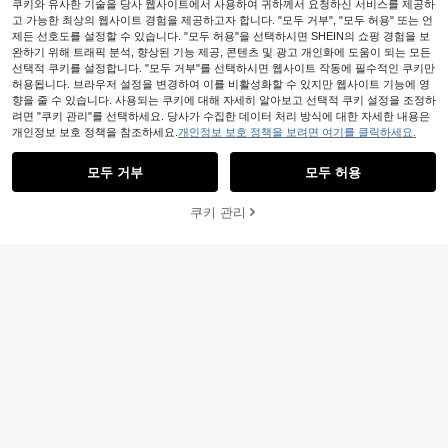
쿠키와 유사한 기술을 당사 웹사이트에서 사용하여 귀하께서 요청하신 서비스를 제공하
고 가능한 최상의 웹사이트 경험을 제공하고자 합니다. "모두 거부", "모두 허용" 또는 언
제든 선호도를 설정할 수 있습니다. "모두 허용"을 선택하시면 SHEIN의 쇼핑 경험을 보
완하기 위해 트래픽 분석, 향상된 기능 제공, 콘텐츠 및 광고 개인화에 도움이 되는 모든
선택적 쿠키를 설정합니다. "모두 거부"를 선택하시면 웹사이트 작동에 필수적인 쿠키만
허용됩니다. 브라우저 설정을 변경하여 이를 비활성화할 수 있지만 웹사이트 기능에 영
향을 줄 수 있습니다. 사용되는 쿠키에 대해 자세히 알아보고 선택적 쿠키 설정을 조정하
려면 "쿠키 관리"를 선택하세요. 당사가 수집한 데이터 처리 방식에 대한 자세한 내용은
개인정보 보호 정책을 참조하세요.
개인정보 보호 정책을 보려면 여기를 클릭하세요.
유사한 재고품 표시
모두 보기
모두 거부
모두 허용
죄송합니다. 이 상품은 품절되었습니다.
쿠키 관리
품절
6,199원 절약
여성용 루즈핏 와이드 레그 드로스트
여성용 로열 블루 드로스트링 니트 스
링 스웨트팬츠, 하이웨스트 캐주얼 스
#10 TOP 3위
에서 경량 여성 하의
17
트레이트 레그 루즈핏 팬츠, 캐주얼 패
#릴렉스 컬러 믹스
4,475
트릿웨어 홈팬츠, 데일리 하의
원
-28%
션 스포츠 팬츠, 화이트 프린트 패턴,
4,407
원
-32%
지난 11 시간
Livesso 보헤미안 스타일 휴가 텍스
#지저분하면서도 세련된 스타일
약간의 신축성, 편안한 라운지웨어, 데
처 스트라이프 스트레이트 캐주얼 팬
#5 TOP 3위
스트레이트 레그 여성 바지
이트, 스포츠, 여가 및 여행에 적합
MUSERA 타이 프론트 린넨 느낌 비치
츠 여름 여성 바지, 교사 바지
300+ 판매됨
(1000+)
바지 여름 휴가 선 캐주얼 화이트 공항
#6 TOP 3위
폴리에스터 여성 바지
비치 팬츠 홀리데이
12,591
200+ 판매됨
원
10,593
-33%
지난 11 시간
원
-31%
지난 11 시간