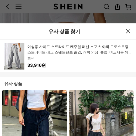
유사 상품 찾기
여성용 사이드 스트라이프 캐주얼 패션 스포츠 야외 드로스트링
스트레이트 레그 스웨트팬츠 졸업, 개학 의상, 졸업, 여교사용 의
상, 개학
회색
33,916원
유사 상품