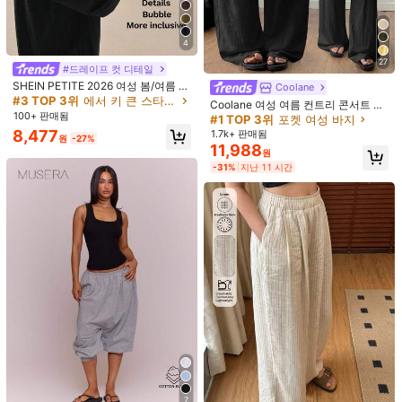
배송지
South Korea
무료 배송
4
27
예상 배송:
2-5 영업일
#드레이프 컷 디테일
SHEIN PETITE 2026 여성 봄/여름 리
Coolane
무료 반품
조트 컬렉션: 우아한 올리브 그린 루즈
#3 TOP 3위
에서 키 큰 스타일 여성 상의, 블라우스 & 티&여성 하의&여성용 스웨트셔츠&여성 데님&여
Coolane 여성 여름 컨트리 콘서트 외
핏 벨보텀 팬츠.
100+ 판매됨
출 비치 보헤미안 베이직 미니멀리스
#1 TOP 3위
포켓 여성 바지
안전한 결제 · 개인정보 보호
트 워싱 100% 코튼 팬츠
8,477
1.7k+ 판매됨
원
-27%
11,988
원
SHEIN에서 판매됨
-31%
지난 11 시간
제품 세부 정보
소재:
니트 패브릭
구성:
100% 폴리에스터
폐쇄 타입:
엘라스틱 웨이스트
더 보기
40 팔로워
4.83
40 팔로워
4.83
ODALIA
e***n
다음
20시간 전
팔로잉
L***u
가 탐색 중입니다
40 팔로워
4.83
7