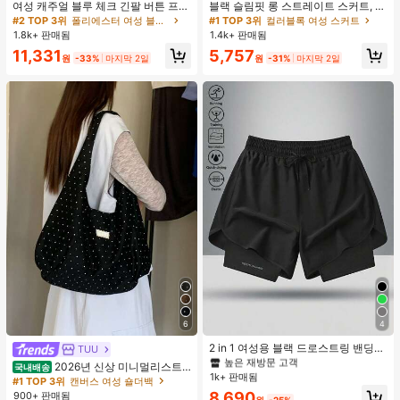
여성 캐주얼 블루 체크 긴팔 버튼 프론
블랙 슬림핏 롱 스트레이트 스커트, 여
트 폴리에스터 셔츠, 레귤러 핏, 봄 의
성 패션 폴리에스터 캐주얼 파티 스커
#2 TOP 3위
폴리에스터 여성 블라우스
#1 TOP 3위
컬러블록 여성 스커트
류, 편안한 스타일
트, 다용도 및 귀여운, 일상 착용에 적
1.8k+ 판매됨
1.4k+ 판매됨
합, 여름 휴가. 해변, 음악 축제 및 여름
11,331
5,757
휴가에 완벽, 90년대
원
-33%
마지막 2일
원
-31%
마지막 2일
#1 TOP 3위
여성 액티브 바텀
6
4
높은 재방문 고객
#1 TOP 3위
#1 TOP 3위
여성 액티브 바텀
여성 액티브 바텀
2 in 1 여성용 블랙 드로스트링 밴딩
TUU
허리 곡선 밑단 캐주얼 러닝 트레이닝
높은 재방문 고객
높은 재방문 고객
2026년 신상 미니멀리스트
국내배송
운동 반바지
1k+ 판매됨
#1 TOP 3위
여성 액티브 바텀
도트 캔버스 토트백, 대용량 캐주얼 다
#1 TOP 3위
캔버스 여성 숄더백
용도 통근 숄더 핸드백
높은 재방문 고객
8,690
900+ 판매됨
원
-25%