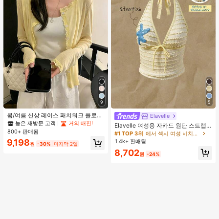
9
5
봄/여름 신상 레이스 패치워크 플로럴
Elavelle
트림 소프트 니트 가디건 경량 재킷 탑
높은 재방문 고객
거의 매진!
Elavelle 여성용 자카드 원단 스트랩
여성용, 코티지코어 옐로우
800+ 판매됨
불가사리 장식 홀터 탑, 봄/여름에 적
#1 TOP 3위
에서 섹시 여성 비치웨어
합 (탑만 포함, 반바지 미포함)
9,198
1.4k+ 판매됨
원
-30%
마지막 2일
8,702
원
-24%