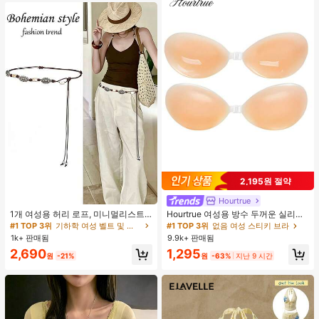
2,195원 절약
Hourtrue
#1 TOP 3위
기하학 여성 벨트 및 벨트 액세서리
거의 매진!
1개 여성용 허리 로프, 미니멀리스트
Hourtrue 여성용 방수 두꺼운 실리콘
보헤미안 패션 매듭 허리 벨트, 드레
가슴 페탈, 작은 가슴 리프트업 & 푸시
#1 TOP 3위
#1 TOP 3위
기하학 여성 벨트 및 벨트 액세서리
기하학 여성 벨트 및 벨트 액세서리
#1 TOP 3위
없음 여성 스티키 브라
스, 캐주얼 팬츠와 함께 일상 착용에
인용, 웨딩 촬영 및 들러리용
1k+ 판매됨
9.9k+ 판매됨
거의 매진!
거의 매진!
적합한 장식용 허리 액세서리
#1 TOP 3위
기하학 여성 벨트 및 벨트 액세서리
2,690
1,295
원
-21%
원
-63%
지난 9 시간
거의 매진!