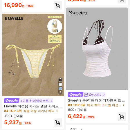
16,990
원
-15%
4
Sweetra
Sweetra 봄/여름 패션 디자인 핑크 스
#여름 하이웨이스트
트라이프 브라운 폴카 도트 스파게티
#3 TOP 3위
에서 쁘띠 스타일 여성 상의, 블라우스 & 티
Elavelle 여성용 자카드 원단 사이드
스트랩 2 In 1 스위트 걸리시 비치 로
500+ 판매됨
타이 비키니 하의, 봄/여름
#4 TOP 3위
직물 여성 비키니 하의
맨틱 휴가 스타일 여성용 캐미 탱크 탑
6,422
400+ 판매됨
원
-29%
5,237
원
-24%