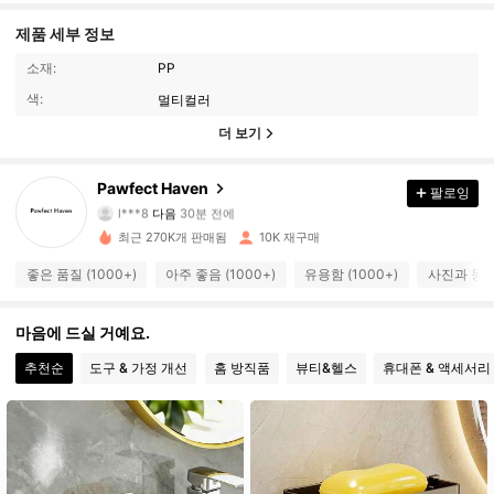
제품 세부 정보
소재:
PP
색:
멀티컬러
더 보기
3.1K 팔로워
4.63
Pawfect Haven
팔로잉
l***8
다음
30분 전에
t***6
가 탐색 중입니다
3.1K 팔로워
4.63
최근 270K개 판매됨
10K 재구매
좋은 품질 (1000+)
아주 좋음 (1000+)
유용함 (1000+)
사진과 동일 
3.1K 팔로워
4.63
마음에 드실 거예요.
3.1K 팔로워
추천순
도구 & 가정 개선
홈 방직품
뷰티&헬스
휴대폰 & 액세서리
4.63
3.1K 팔로워
4.63