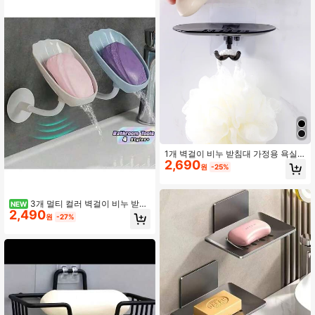
1개 벽걸이 비누 받침대 가정용 욕실
2,690
장식 가을 장식 개학
원
-25%
3개 멀티 컬러 벽걸이 비누 받침
NEW
2,490
세트, 플라스틱 조개 모양 비누 홀더,
원
-27%
배수 비누 트레이, 욕실 비누 보관 랙,
욕실 액세서리, 욕실 보관 및 정리, 드
릴링 필요 없음, 주방 싱크대 욕실 액
세서리 욕실 도구에 적합