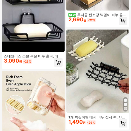
무타공 탄소강 벽걸이 비누 홀더,
NEW
2,690
건 그레이, 깊고 넓은 디자인, 빠른 배
원
-27%
수 비누 박스, 자가 접착 무못 벽 배수
비누 트레이, 욕실 세면대 수납 랙, 긁
힘 방지, 건 그레이
스테인리스 스틸 욕실 비누 홀더, 배수
3,090
슬롯이 있는 직사각형 벽걸이형 비누
원
-26%
접시, 비누 2개 보관 가능, 드릴링 불필
요, 자가 접착식 녹 방지 디자인, 샤워
실에 적합, 할로윈 및 크리스마스 장식
으로 사용 가능, 가정 사용자 및 장식
애호가를 위한 실용적인 욕실 액세서
리
1개 벽걸이형 메시 비누 접시 랙, 샤워
1,490
캐디, 욕실 수납 정리함. 수건, 수세미,
원
-29%
브러쉬, 헤어 클립 및 목걸이, 비누 디
스펜서, 욕실 트레이, 욕실 액세서리,