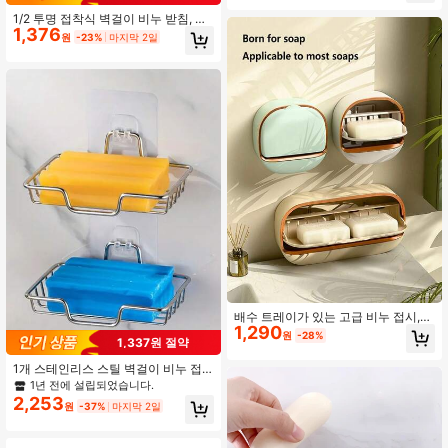
보관 랙
1/2 투명 접착식 벽걸이 비누 받침, 벽
1,376
걸이 크리스탈 비누 상자, 배수 테이블
원
-23%
마지막 2일
상판용 비누 상자, 욕실에 적합
배수 트레이가 있는 고급 비누 접시,
1,290
방수 비누 홀더, 샤워 비누 접시, 벽걸
원
-28%
1,337원 절약
이형 비누 상자, 배수구가 있는 벽걸이
형 플립 커버 비누 접시, 필수 욕실 개
1개 스테인리스 스틸 벽걸이 비누 접
학 용품
시, 욕실 비누 홀더, 접착식 배수 비누
1년 전에 설립되었습니다.
접시, 녹 방지 및 방수, 가정 욕실 장식,
2,253
원
-37%
마지막 2일
가을 장식, 개학 장식