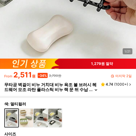
1/21
1,279원 절약
2,511
3,790원
-34%
마지막 2일
원
From
무타공 벽걸이 비누 거치대 비누 욕조 볼 브러시 헤
4.74
(
1000+
)
드웨어 모조 라탄 플라스틱 비누 랙 문 뒤 수납
행거 침실 욕실 주방 정리 및 수납 욕실 액세서
리
색: 멀티컬러
사이즈