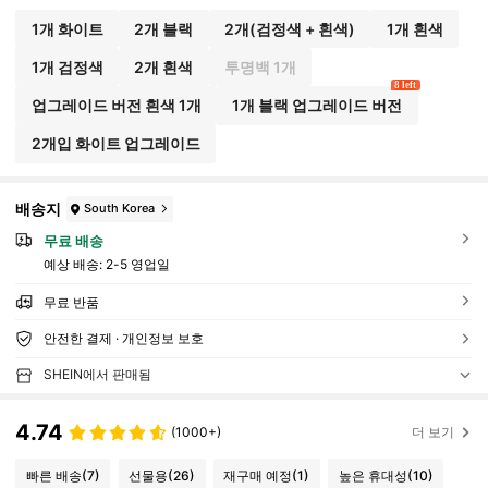
1개 화이트
2개 블랙
2개(검정색 + 흰색)
1개 흰색
1개 검정색
2개 흰색
투명백 1개
8 left
업그레이드 버전 흰색 1개
1개 블랙 업그레이드 버전
2개입 화이트 업그레이드
배송지
South Korea
무료 배송
예상 배송:
2-5 영업일
무료 반품
안전한 결제 · 개인정보 보호
SHEIN에서 판매됨
4.74
(1000+)
더 보기
빠른 배송
(7)
선물용
(26)
재구매 예정
(1)
높은 휴대성
(10)