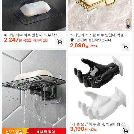
아크릴 배수 비누 받침대, 벽부착식 접
스테인리스 스틸 비누 받침대 벽걸이
2,247
착식 비누 홀더, 욕실용 플라스틱 비누
욕실 비누 홀더, 드릴링 불필요 가정용
1년 전에 설립되었습니다.
원
-32%
마지막 2일
박스, 크리스탈 모델 배수 비누 박스,
욕실 장식 가을 장식 개학
2,690
원
-27%
벽부착식 비누 박스, 물 고임 없는 비
누 홀더, 비누 트레이, 비누 홀더, 비누
박스 비누 박스 홈 욕실 장식 가을 장
식 개학
1개 손 모양 비누 홀더, 벽걸이형 강력
3,190
접착 후크, 열쇠 및 헤드폰 가정 보관
원
-27%
414원 절약
에 적합, 드릴 없는 보이지 않는 비누