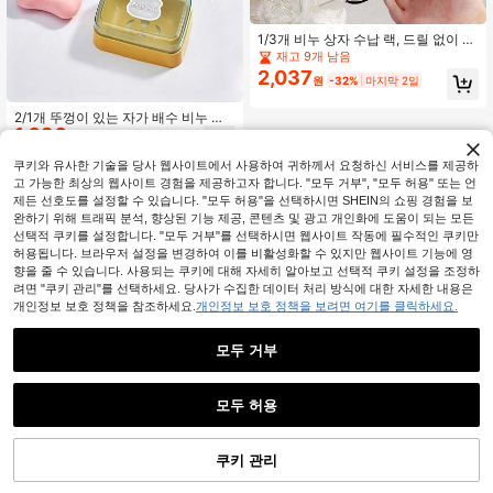
1/3개 비누 상자 수납 랙, 드릴 없이 벽
에 부착하는 배수 기능이 있는 욕실 비
재고 9개 남음
누 홀더, 비누 랙
2,037
원
-32%
마지막 2일
2/1개 뚜껑이 있는 자가 배수 비누 홀
1,690
더, 분리형 두꺼운 미끄럼 방지 비누
원
-26%
접시, 빠른 건조 욕실 수납함, 욕실, 주
방, 가정, 기숙사 및 여행에 적합
쿠키와 유사한 기술을 당사 웹사이트에서 사용하여 귀하께서 요청하신 서비스를 제공하
고 가능한 최상의 웹사이트 경험을 제공하고자 합니다. "모두 거부", "모두 허용" 또는 언
제든 선호도를 설정할 수 있습니다. "모두 허용"을 선택하시면 SHEIN의 쇼핑 경험을 보
완하기 위해 트래픽 분석, 향상된 기능 제공, 콘텐츠 및 광고 개인화에 도움이 되는 모든
선택적 쿠키를 설정합니다. "모두 거부"를 선택하시면 웹사이트 작동에 필수적인 쿠키만
허용됩니다. 브라우저 설정을 변경하여 이를 비활성화할 수 있지만 웹사이트 기능에 영
향을 줄 수 있습니다. 사용되는 쿠키에 대해 자세히 알아보고 선택적 쿠키 설정을 조정하
려면 "쿠키 관리"를 선택하세요. 당사가 수집한 데이터 처리 방식에 대한 자세한 내용은
개인정보 보호 정책을 참조하세요.
개인정보 보호 정책을 보려면 여기를 클릭하세요.
모두 거부
모두 허용
쿠키 관리
장바구니 담기
34% 할인!