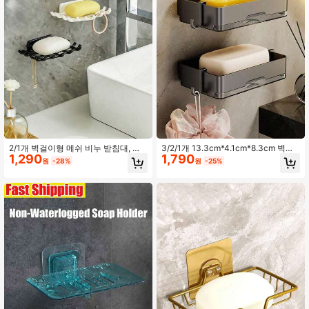
3.1K 팔로워
4.63
3.1K 팔로워
4.63
3.1K 팔로워
4.63
3.1K 팔로워
4.63
2/1개 벽걸이형 메쉬 비누 받침대, 욕
3/2/1개 13.3cm*4.1cm*8.3cm 벽걸
1,290
1,790
실 샤워 배수 수납 랙, 문걸이 후크, 수
이형 비누 홀더, 독특한 플라스틱 비누
원
-28%
원
-25%
건, 목욕 스펀지, 브러시, 헤어 액세서
받침대, 가정용 비누 랙, 배수 비누 트
리, 목걸이 등에 적합
레이, 드릴링 불필요, 가정 욕실, 화장
3.1K 팔로워
4.63
실, 주방 욕실 액세서리에 적합, 벽걸
이형 직사각형 디자인, 공간 절약
3.1K 팔로워
4.63