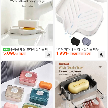
귀여운 계란 프라이 실리콘 비누
1/2개 자가 배수 경사 실리콘 비누 받
NEW
5,090
1,831
받침대, 자동 배수 비누 랙, 미끄럼 방
침대, 빠른 배수 비누 홀더 트레이, 미
원
-27%
원
-32%
마지막 2일
지 욕실 비누 트레이
끄럼 방지 탄성 실리콘 비누 보관함,
욕실, 주방 및 샤워실용 다기능 보관
트레이