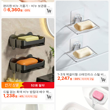
방 장식을 걸어두는 데 사용할 수 있습
니다.
편리한 비누 거품기 - 비누 보관용 투
6,360
명 박스, 손으로 문지르지 않아도 거품
원
-31%
이 나는 자동 스프링 브래킷+배수 기
능, 속옷, 의류, 신발, 바지, 수건, 침대
시트, 가정, 청소 시나리오에 적합
1-3개 벽걸이형 스테인리스 스틸 비누
2,247
홀더, 무드릴 배수 비누 트레이, 미니
원
-30%
마지막 2일
멀리스트 홈 욕실 배수 랙, 욕실 액세
서리, 홈 욕실, 욕실 수납 랙, 주방 및
52원 절약
욕실 배수 랙
드릴 없는 회색 비누 받침대 배수 랙
1,238
포함 자가 접착식 벽걸이 비누 홀더 비
원
-4%
마지막 2일
누 디스펜서 비누 선반 비누 수납 랙
욕실 주방 대학 기숙사 학교 용품 개학
준비 여행 필수품 욕실 장식 및 액세서
리 미니 소품