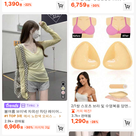
1,390
6,759
거의 매진!
거의 매진!
원
-22%
원
-30%
6
Tinkc
#1 TOP 3위
에서 노란색 오피스 데일리 탑
2/1쌍 스포츠 브라 및 수영복용 양면
접착 브라 패드
높은 재방문 고객
거의 매진!
거의 매진!
봄여름 브이넥 자외선 차단 레이어링
다용도 긴팔 티셔츠 여성용 탑, 유로
3.7k+ 판매됨
#1 TOP 3위
#1 TOP 3위
에서 노란색 오피스 데일리 탑
에서 노란색 오피스 데일리 탑
썸머 옐로우
1,290
2.9k+ 판매됨
높은 재방문 고객
높은 재방문 고객
거의 매진!
거의 매진!
원
-28%
6,966
#1 TOP 3위
에서 노란색 오피스 데일리 탑
원
-30%
마지막 3일
높은 재방문 고객
거의 매진!