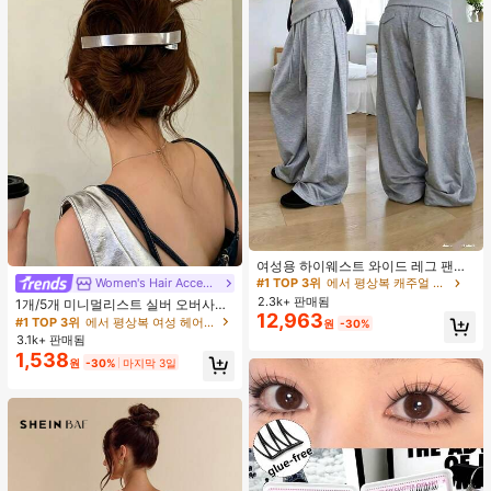
#1 TOP 3위
에서 평상복 캐주얼 바지
거의 매진!
여성용 하이웨스트 와이드 레그 팬츠,
봄 드로스트링 루즈 롱 팬츠, 레이지
Women's Hair Accessories
#1 TOP 3위
에서 평상복 여성 헤어 액세서리
#1 TOP 3위
#1 TOP 3위
에서 평상복 캐주얼 바지
에서 평상복 캐주얼 바지
릴랙스드 스타일 그레이
2.3k+ 판매됨
거의 매진!
거의 매진!
거의 매진!
1개/5개 미니멀리스트 실버 오버사이
12,963
즈 메탈 여성용 헤어 클립, 업스타일,
#1 TOP 3위
#1 TOP 3위
에서 평상복 여성 헤어 액세서리
에서 평상복 여성 헤어 액세서리
#1 TOP 3위
에서 평상복 캐주얼 바지
원
-30%
브레이딩, 번을 위한 프리미엄 헤어 액
3.1k+ 판매됨
거의 매진!
거의 매진!
거의 매진!
세서리, 악어 헤어 클립, 솔리드 컬러
1,538
#1 TOP 3위
에서 평상복 여성 헤어 액세서리
원
-30%
마지막 3일
매끄러운 표면 손상 없는 헤어 클립,
거의 매진!
오버사이즈 12CM 실버 헤어 클립, 사
계절용