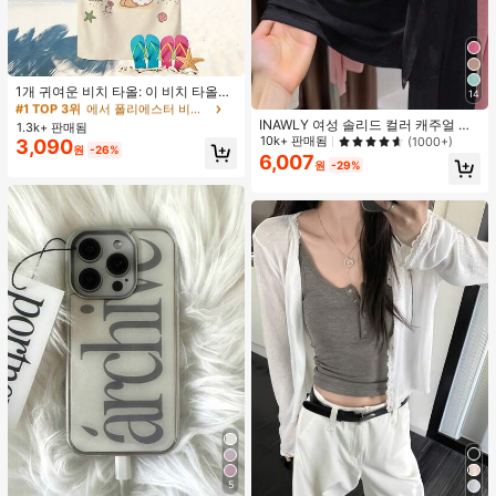
#1 TOP 3위
에서 폴리에스터 비치 타월
거의 매진!
1개 귀여운 비치 타올: 이 비치 타올은
14
귀여운 카툰 패턴 디자인이 특징이며,
#1 TOP 3위
#1 TOP 3위
에서 폴리에스터 비치 타월
에서 폴리에스터 비치 타월
초극세사로 제작되어 부드럽고 내구
INAWLY 여성 솔리드 컬러 캐주얼 얇
1.3k+ 판매됨
거의 매진!
거의 매진!
성이 뛰어나며 빠르게 건조됩니다. 해
은 가디건, 봄/여름
10k+ 판매됨
(1000+)
3,090
#1 TOP 3위
에서 폴리에스터 비치 타월
원
-26%
변, 수영장 또는 레저 센터에서 사용하
6,007
원
-29%
거의 매진!
기에 완벽합니다. 모래 방지 및 자외선
차단 기능이 있으며, 가볍고 편안하여
서핑, 수영 및 요가 활동에 이상적인
선택입니다.
5
#1 TOP 3위
휴대폰 케이스