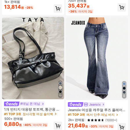
우아한
700+ 판매됨
거의 매진!
거의 매진!
1k+ 판매됨
거의 매진!
거의 매진!
35,437
13,814
#1 TOP 3위
검은색 여성 패션 부츠
원
#1 TOP 3위
에서 여성 투피스 의상
원
-29%
거의 매진!
-36%
마지막 3일
거의 매진!
10
8
#데님 온 데님
#1 TOP 3위
정사각형 여성 숄더백
Jeanoix
거의 매진!
1개 빈티지 대용량 토트백, 통근용 오
Jeanoix 여성용 캐주얼 루즈 플레어
버사이즈 겨드랑이 가방, 패션 오토바
레그 로우웨이스트 청바지
#1 TOP 3위
#1 TOP 3위
정사각형 여성 숄더백
정사각형 여성 숄더백
#1 TOP 3위
에서 단추 데님 바지
이 가방, PU 솔리드 컬러 오일 왁스 가
500+ 판매됨
거의 매진!
거의 매진!
2k+ 판매됨
(1000+)
죽, 스트랩 장식, 지퍼 잠금, 직장/학
6,880
#1 TOP 3위
정사각형 여성 숄더백
21,649
원
-40%
마지막 3일
교/여행/선물용 여성 숄더백, 일상 사
원
-33%
마지막 3일
거의 매진!
용을 위한 최고의 선택