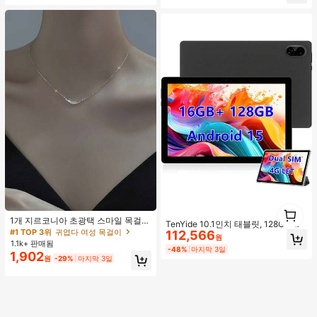
#1 TOP 3위
귀엽다 여성 목걸이
1
1
거의 매진!
1개 지르코니아 초광택 스마일 목걸
TenYide 10.1인치 태블릿, 128GB 저
이, 미니멀리스트 경량 패션 다용도 목
#1 TOP 3위
#1 TOP 3위
귀엽다 여성 목걸이
귀엽다 여성 목걸이
112,566
장 공간, 16GB (8GB+8GB 확장 가능)
원
걸이, 여성 모임, 연회, 데이트, 휴일,
1.1k+ 판매됨
RAM, 듀얼 SIM 슬롯, 최대 1TB 저장
거의 매진!
거의 매진!
-48%
마지막 3일
선물에 적합
공간 확장 지원 (TF 카드 미포함), FH
1,902
#1 TOP 3위
귀엽다 여성 목걸이
원
-29%
마지막 3일
D IPS 터치스크린, 5MP+8MP 듀얼
거의 매진!
카메라, WiFi, Type-C 포트 (어댑터
미포함)