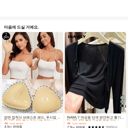
마음에 드실 거예요.
#1 TOP 3위
음악 축제 여성 브라 액세서리
#1 TOP 3위
짧은 여성용 경량 재킷
8
거의 매진!
거의 매진!
#1 TOP 3위
#1 TOP 3위
음악 축제 여성 브라 액세서리
음악 축제 여성 브라 액세서리
#1 TOP 3위
#1 TOP 3위
짧은 여성용 경량 재킷
짧은 여성용 경량 재킷
양면 접착식 브레스트 패드, 푸시업 및
INAWLY 여성용 단색 편안하고 통기
리프트업 디자인, 방수 접착 컵, 브라
성 좋은 긴 소매 앞면 버튼 캐주얼 다
거의 매진!
거의 매진!
거의 매진!
거의 매진!
패딩 및 가슴 보정 제품에 적합
용도 얇은 가디건
4.1k+ 판매됨
#1 TOP 3위
음악 축제 여성 브라 액세서리
#1 TOP 3위
짧은 여성용 경량 재킷
7.7k+ 판매됨
(1000+)