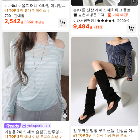
9
거의 매진!
Ins Niche 올드 머니 스타일 미니멀리
봄/여름 신상 레이스 패치워크 플로럴
스트 영국식 전기 도금 실버 엣지 풀
#1 TOP 3위
#1 TOP 3위
휴대폰 케이스
휴대폰 케이스
트림 소프트 니트 가디건 경량 재킷 탑
커버리지 휴대폰 케이스, 아이폰 16 프
높은 재방문 고객
거의 매진!
700+ 판매됨
거의 매진!
거의 매진!
여성용 화이트, 에스테틱
로 맥스, 애플 17 프로 맥스, 1/3/12/11,
2,542
6.2k+ 판매됨
(1000+)
#1 TOP 3위
휴대폰 케이스
원
-35%
추정된
14 프로 호환 (태그 없음)
9,494
거의 매진!
원
-29%
#1 TOP 3위
검은색 여성 패션 부츠
yohuperloth
#1 TOP 3위
에서 여성 투피스 의상
거의 매진!
걸 두꺼운 밑창 부츠 샌들, 신상품 여
거의 매진!
여성용 2피스 세트 슬림핏 반투명 스
름 키높이 롱 샤프트 니치 섹시 팝 걸
#1 TOP 3위
#1 TOP 3위
검은색 여성 패션 부츠
검은색 여성 패션 부츠
파게티 스트랩 스트라이프 캐미솔 탑
#1 TOP 3위
#1 TOP 3위
에서 여성 투피스 의상
에서 여성 투피스 의상
끈 레트로 스트리트 스타일 앵클 부츠