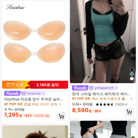
2,195원 절약
yohuperloth
#1 TOP 3위
에서 녹색 다용도로 활용 가능한 데일리 탑
거의 매진!
Hourtrue
한국 스타일 레이스 패치워크 캐미솔
탱크 탑, Y2K 에스테틱, 스트리트웨어
#1 TOP 3위
#1 TOP 3위
에서 녹색 다용도로 활용 가능한 데일리 탑
에서 녹색 다용도로 활용 가능한 데일리 탑
Hourtrue 여성용 방수 두꺼운 실리콘
캐주얼 여름
가슴 페탈, 작은 가슴 리프트업 & 푸시
거의 매진!
거의 매진!
#1 TOP 3위
없음 여성 스티키 브라
9.8k+ 판매됨
(1000+)
인용, 웨딩 촬영 및 들러리용
8,590
9.7k+ 판매됨
#1 TOP 3위
에서 녹색 다용도로 활용 가능한 데일리 탑
원
-26%
1,295
거의 매진!
원
-63%
마지막 2일