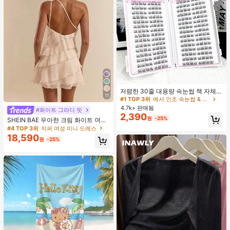
#1 TOP 3위
에서 인조 속눈썹 & 접착제
거의 매진!
저렴한 30줄 대용량 속눈썹 책 자체
11
접착 속눈썹 C컬 속눈썹 만화 속눈썹
#1 TOP 3위
#1 TOP 3위
에서 인조 속눈썹 & 접착제
에서 인조 속눈썹 & 접착제
고양이 눈 속눈썹 요정 속눈썹 재사용
4.7k+ 판매됨
거의 매진!
거의 매진!
#화이트 그라디 핏
가능한 접착제 없는 속눈썹 매일 착용
2,390
#1 TOP 3위
에서 인조 속눈썹 & 접착제
원
-25%
속눈썹
SHEIN BAE 우아한 크림 화이트 여름
거의 매진!
레이어드 연꽃잎 케이크 미니 드레스,
#4 TOP 3위
지퍼 여성 미니 드레스
솔리드 컬러 살구색 휴가 해변 휴가 생
18,590
원
-25%
일 파티 밤 외출 칵테일 의류