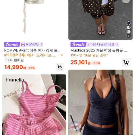
8
#1 TOP 3위
에서 드레이프 여성 코디네이터
ROMWE
#바랜 나뭇잎 색조
거의 매진!
ROMWE Avant 여름 휴가 깊게 드레
Muchica 2025 가을 여성 물방울 무
이프된 넥 드레이프 넥 캐미솔 & 꽃무
늬 프린트 긴소매 지퍼업 재킷 및 반바
#1 TOP 3위
#1 TOP 3위
에서 드레이프 여성 코디네이터
에서 드레이프 여성 코디네이터
130+ 명 "좋은 원단 소재"
늬 하이 슬릿 피쉬테일 헴 로우 웨이스
지 캐주얼 루즈 2피스 세트, Y2K 스타
600+ 판매됨
거의 매진!
거의 매진!
25,101
트 스커트 2피스 세트
일 Back To School 2000년대 스트
원
-33%
#1 TOP 3위
에서 드레이프 여성 코디네이터
14,990
리트웨어, 그런지 및 펑크 패션
원
-15%
거의 매진!
1/7
15,634
26,490원
-41%
원
Aalyst 여성용 봄/여름 단일 린넨 스트라이프
4.80
(
10
)
프렌치 우아한 출퇴근 휴가 로맨틱 하이 티 빈티지
민소매 브이넥 허리 조임 상의, 러치드 허리 A라인
맥시 스커트와 매치, 2피스 세트
사이즈
:
US
표준
4
(S)
6
(M)
8/10
(L)
12
(XL)