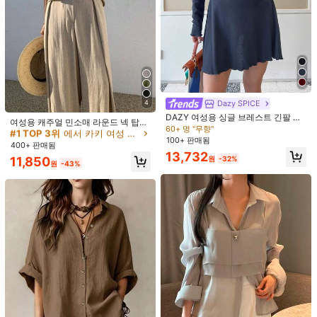
라 탑과 A라인 플로럴 스커트 2피스
20+ 명 "예쁨"
Breezaya
세트, 여름, 결혼식 하객 드레스 여성
24,690
SHEIN Holidaya 여성용 솔리드 컬러
원
-25%
반팔 탑 + 스커트 2피스 세트
16,190
원
-25%
#1 TOP 3위
에서 카키 여성 투피스 의상
Dazy SPICE
4
10+ 명 "화려함/좋음"
DAZY 여성용 싱글 브레스트 긴팔 상
#1 TOP 3위
#1 TOP 3위
에서 카키 여성 투피스 의상
에서 카키 여성 투피스 의상
여성용 캐주얼 민소매 라운드 넥 탑과
의 및 캐미 드레스 투피스 세트 여성용
60+ 명 "무향"
와이드 레그 팬츠 세트. 포켓이 있는
10+ 명 "화려함/좋음"
10+ 명 "화려함/좋음"
여름 라운지 세트
100+ 판매됨
완벽한 여름용 비신축성 의상.
#1 TOP 3위
에서 카키 여성 투피스 의상
400+ 판매됨
13,732
10+ 명 "화려함/좋음"
11,850
원
-32%
원
-43%
Breezaya
SHEIN Holidaya 여성용 캐주얼 우아
Elenzga
한 릴랙스 출퇴근 & 휴가 2-In-1 크롭
25,090
Elenzga 스트라이프 우아한 싱글 버
원
-25%
탑 허리 컷아웃, 슬림해 보이는 랜턴
튼 허리 조임 민소매 베스트 & 하이웨
18,697
스커트 다용도 세트
원
-30%
스트 미니멀리스트 스트레이트 레그