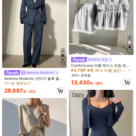
9
여성용 얇은 솔리드 컬러 우아한 캐주
#리비에라 로맨스
얼 브이넥 세트 노란색
16,982
SHEIN Holidaya 살구색 대나무 린넨
원
-28%
프릴 트림 플리츠 여성 2피스 세트, 살
#2 호평
받은 콘트라스트 레이스 여성 코디네이터
구색 2피스 세트, 휴가 의상, 출퇴근복
17,590
원
-25%
18
#3 TOP 3위
에서 러플 밑단 여성 코디네이터
80+ 명 "여름옷"
#코케트 의상
6
#3 TOP 3위
#3 TOP 3위
에서 러플 밑단 여성 코디네이터
에서 러플 밑단 여성 코디네이터
Comfortcana 여름 레이스 트림 패딩
캐미솔 & 반바지 세트
80+ 명 "여름옷"
80+ 명 "여름옷"
Aveloria Modichic
#3 TOP 3위
에서 러플 밑단 여성 코디네이터
300+ 판매됨
Aveloria Modichic 빈티지 플록 폴카
80+ 명 "여름옷"
13,430
도트 패브릭 트림 오버사이즈 숄더 비
10+ 명 "엘레강스"
원
-29%
대칭 핸드메이드 버튼 딥 브이넥 허리
28,887
벨트 셔링 블레이저 탑 더블 포켓 엘라
원
-13%
스틱 허리 루즈 와이드 레그 팬츠 2피
스 세트
#80년대 글램
4
DAZY 여성용 우아한 솔리드 컬러 칼