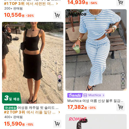
캐미솔 및 A라인 스커트 세트, 봄 & 여
도움이 됨
(0)
14,939
리트 뮤직 페스티벌 이스터 여성용 화
원
-54%
20+ 명 "좋은 원단 소재"
20+ 명 "좋은 원단 소재"
름 여성 투피스, 가을 여성 라운지 세
이트 오프 숄더 러플 홀터 탑 & 매듭
트
#1 TOP 3위
에서 세련된 여성들 좌표
200+ 판매됨
러플 헴 맥시 스커트 휴가 세트, 비치/
20+ 명 "좋은 원단 소재"
10,556
데이트 여름 의상으로 세련되고 귀여
원
-30%
모델 사이즈:
US 4 (S)
운 여성용 투피스 아우트핏
신장 :
179.0
가슴 둘레 :
86.0
허리 둘레 :
61.0
엉덩이 둘레 :
90.0
제품 세부 정보
소재:
워븐 패브릭
구성:
87% 비스코스,13% 폴리아미드
셔츠 안감:
아니요
176K 팔로워
4.81
더 보기
176K 팔로워
4.81
Aalyst
팔로잉
23
d***8
이(가)
하루 전에
지불됨
7
f***6
다음
4시간 전
Muchica
#2 TOP 3위
에서 러플 밑단 여성 코디네이터
최근 84K개 판매됨
33K 재구매
팔로워 급증 17%
Muchica 여성 여름 신상 블루 질감
176K 팔로워
4.81
거의 매진!
스트라이프 루즈핏 반팔 티셔츠 및 팬
17,382
#2 TOP 3위
#2 TOP 3위
에서 러플 밑단 여성 코디네이터
에서 러플 밑단 여성 코디네이터
여성용 캐주얼 핏 솔리드 컬
원
-31%
국내배송
츠 세트
러 캐미솔 및 스커트 기본 스트리트 스
거의 매진!
거의 매진!
타일 휴가 일상 2피스 세트 블랙 여름
#2 TOP 3위
에서 러플 밑단 여성 코디네이터
400+ 판매됨
176K 팔로워
우아한, 편안한 스타일
4.81
거의 매진!
15,590
원
-15%