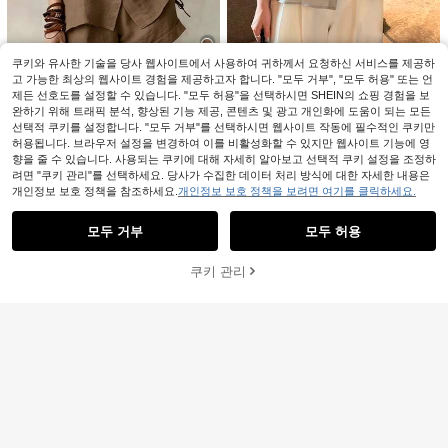
쇼츠 여성용 2피스 세트
쿠키와 유사한 기술을 당사 웹사이트에서 사용하여 귀하께서 요청하신 서비스를 제공하
#2 TOP 3위
에서 새로운 여성 투피스 의상
고 가능한 최상의 웹사이트 경험을 제공하고자 합니다. "모두 거부", "모두 허용" 또는 언
제든 선호도를 설정할 수 있습니다. "모두 허용"을 선택하시면 SHEIN의 쇼핑 경험을 보
재고 1개 남음
YC'YC
여성용 솔리드 컬러 캐주얼 우아한 프
완하기 위해 트래픽 분석, 향상된 기능 제공, 콘텐츠 및 광고 개인화에 도움이 되는 모든
#2 TOP 3위
#2 TOP 3위
에서 새로운 여성 투피스 의상
에서 새로운 여성 투피스 의상
YCYC 프렌치 스타일 우아한 디자인
론트 버튼 셔츠 2피스 세트, 반팔 경량
#5 TOP 3위
에서 새로운 여성 투피스 의상
선택적 쿠키를 설정합니다. "모두 거부"를 선택하시면 웹사이트 작동에 필수적인 쿠키만
레이어드 2피스 세트 캐미솔 & 셔츠
루즈핏 휴가 의상 브라운 여름
재고 1개 남음
재고 1개 남음
17,090
여성용 유니크 탑 봄 신상 아웃핏
허용됩니다. 브라우저 설정을 변경하여 이를 비활성화할 수 있지만 웹사이트 기능에 영
원
-25%
#2 TOP 3위
에서 새로운 여성 투피스 의상
17,090
원
-25%
향을 줄 수 있습니다. 사용되는 쿠키에 대해 자세히 알아보고 선택적 쿠키 설정을 조정하
재고 1개 남음
려면 "쿠키 관리"를 선택하세요. 당사가 수집한 데이터 처리 방식에 대한 자세한 내용은
개인정보 보호 정책을 참조하세요.
개인정보 보호 정책을 보려면 여기를 클릭하세요.
유사한 재고품 표시
모두 보기
모두 거부
모두 허용
죄송합니다. 이 상품은 품절되었습니다.
쿠키 관리
품절
Trelyra
SHEIN 여름 여성 휴가 캐주얼 출퇴근
Breezaya
일상 업무 모임 편안한 미니멀리스트
#6 TOP 3위
에서 카키 여성 투피스 의상
SHEIN Holidaya 카키색 대나무 텍스
스타일 린넨 반팔 카디건 재킷 긴 바지
처 칼라 허리 밴딩 스플릿 포켓 여성
17,890
17,790
2피스 세트
원
-25%
원
-26%
투피스 세트, 섬 휴가, 여성 휴가 투피
스 세트, 휴일 의상, 출퇴근복, 비치웨
어