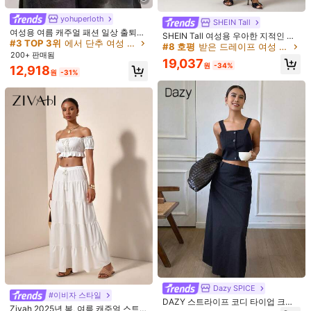
l***8
색: 아미그린 / 사이즈: M
yohuperloth
SHEIN Tall
Product Quality:
Very
good
quality
True to product images:
여성용 여름 캐주얼 패션 일상 출퇴근
SHEIN Tall 여성용 우아한 지적인 플
Yes
very
soft
Smell description:
No
no
no
way
Fabric
컬러블록 스트라이프 홀터 탑 및 반팔
#3 TOP 3위
에서 단추 여성 코디네이터
리츠 비대칭 밑단 탑과 포켓 루즈 롱
#8 호평
받은 드레이프 여성 코디네이터
material:
Veri
soft
Very
good
Fit:
Very
beautiful
,
high
-
quality
티셔츠 2피스 세트 블랙 우아한
200+ 판매됨
팬츠 세트
19,037
fabric
,
I
really
liked
it
,
I
wasn
'
t
expecting
this
much
,
quality
원
-34%
12,918
도움이 됨
(0)
원
-31%
product
at
a
good
price
,
thank
you
😙🤔😙😘😙🙃😙😙☺️😉😊🫠
😊😊😘😉🙂🥰🙂😂😘🤭🙃🤨😘😒👩‍✈️👩‍🔬👨‍💼🧑‍🔧👨‍💼👨‍🏭🧑‍🍳🧑‍🎨
👮‍♂️👨‍👩‍👦‍👦👨‍❤️‍💋‍👨👨‍❤️‍👨👨‍👩‍👧👬🤽‍♂️🤾‍♂️🤾‍♀️🤸‍♂️🤾‍♀️🤸‍♂️🤸🤸‍♂️🤸‍♀️🏋‍♀️🏋🏋‍♀️🏊‍♀️🏋‍♂️🏊
T***ỷ
색: 아미그린 / 사이즈: L
🏋‍♀️🏊🤼‍♂️🤸‍♂️🤼‍♀️🤸‍♂️🤼‍♀️🤽🤼‍♀️🤽‍♂️🛀👮‍♀️🕵‍♀️💂🕵‍♀️👸🧑‍🚀🤵👨‍🚒🤵👩‍🚒🤵💂‍♀️👷💥
S
ả
n
ph
ẩ
m
gi
ố
ng
m
ô
t
ả...
🩶💜💛💙💚💛🤎💛💜💙🩷💙🧡❣️💫💚💜💚❤️‍🩹💘❤️❣️🙈❣️❤️‍🩹❣️🩵💛🩵
💟🩵💟❤️🤎💜🤎💜💜🩵💋🩵🩵💟🩵💚🩵💛🩵💛🩵🧡💥💛🩵💛🩵🧡🧡
도움이 됨
(0)
💛🧡🧡💛💛💛💛💛💛🧡🧡🧡🧡🧡🧡🧡💛🧡💛🧡💛🧡💛🧡💛🧡
t***5
색: 아미그린 / 사이즈: L
Owmg
aababsbshhsjshdhhdbdbdbbdbdbbdbbdvdvvdbdb
Abshshshdhhddhhdhdhdhdhdhdhdhhdhdhhfhfudjrhrhrhrh
Ahshshdhhdhdhdhddhdhdhh
True
to
size
l
love
the
color
도움이 됨
(0)
a***b
색: 아미그린 / 사이즈: L
#1 TOP 3위
에서 세련된 여성들 좌표
Dazy SPICE
حلوة
تنورة
20+ 명 "좋은 원단 소재"
#이비자 스타일
DAZY 스트라이프 코디 타이업 크롭
#1 TOP 3위
#1 TOP 3위
에서 세련된 여성들 좌표
에서 세련된 여성들 좌표
Zivah 2025년 봄, 여름 캐주얼 스트