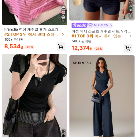
사이즈 안내
90%
정사이즈로 느꼈습니다
9
#1 TOP 3위
에서 등이 없는 여성 투피스 의상
고객님의 사이즈가 아닌가요? 말해주세요
9
거의 매진!
60+ 명 "좋아함"
NOIRLYN
Franclia 여성 캐주얼 휴가 스트라이
#1 TOP 3위
#1 TOP 3위
에서 등이 없는 여성 투피스 의상
에서 등이 없는 여성 투피스 의상
여성 섹시 스포츠 캐주얼 세트, V넥 상
프 캐미솔 탑 및 반바지 2피스 세트
#2 TOP 3위
에서 쁘띠 스타일 좌표 일치
배송지
South Korea
의와 타이트 반바지 포함, 달리기, 피
거의 매진!
거의 매진!
60+ 명 "좋아함"
60+ 명 "좋아함"
100+ 판매됨
트니스 및 기타 여름 우아한 행사에 적
#1 TOP 3위
에서 등이 없는 여성 투피스 의상
500+ 판매됨
무료 배송
합
8,534
거의 매진!
60+ 명 "좋아함"
12,374
원
-28%
원
-28%
예상 배송:
2-5 영업일
무료 반품
안전한 결제 · 개인정보 보호
SHEIN에서 판매됨
4.80
(10)
더 보기
작은
정사이즈
라지
10%
90%
0%
좋은 원단 소재
(1)
예쁨
(1)
예쁜 색상
(1)
부드러움
(1)