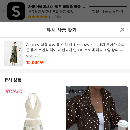
SHEIN앱에서 더 많은 혜택을 받을 수 있어요.
×
앱을 다운로드하기
신규회원 누구나 무료 항공 배송
(11,000)
유사 상품 찾기
Aalyst 여성용 봄/여름 단일 린넨 스트라이프 프렌치 우아한 출퇴
근 휴가 로맨틱 하이 티 빈티지 민소매 브이넥 허리 조임 상의, 러
치드 허리 A라인 맥시 스커트와 매치, 2피스 세트
아미그린
15,634원
유사 상품