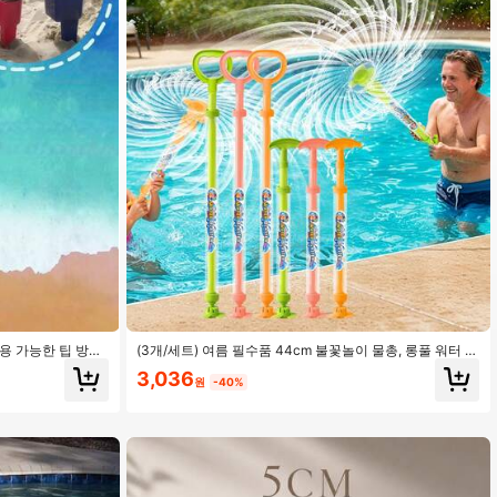
사용 가능한 팁 방지
(3개/세트) 여름 필수품 44cm 불꽃놀이 물총, 롱풀 워터 캐
해변 캠핑 피크닉에
논, 수영장 파티, 해변 휴가 및 뒷마당 물놀이에 완벽
3,036
원
-40%