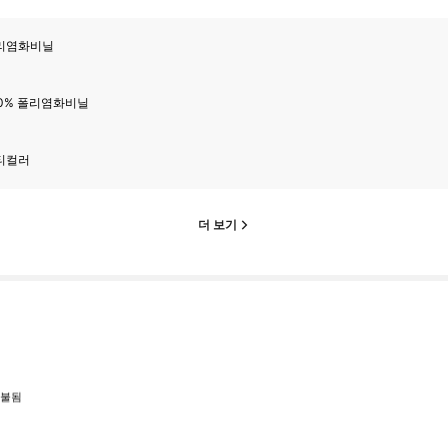
리염화비닐
00% 폴리염화비닐
티컬러
더 보기