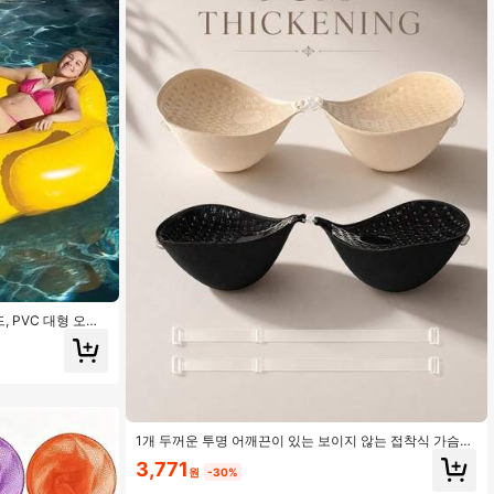
 PVC 대형 오리
품, 비치 액세서리
1개 두꺼운 투명 어깨끈이 있는 보이지 않는 접착식 가슴
리프트 테이프, 드레스에 적합, 가슴골 강조, 리프팅 및 쉐
3,771
이핑, 작은 가슴에 이상적
원
-30%