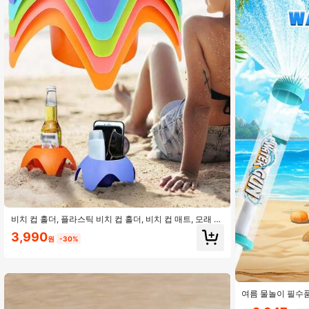
4K 팔로워
4.89
4K 팔로워
4.89
비치 컵 홀더, 플라스틱 비치 컵 홀더, 비치 컵 매트, 모래 음
료 홀더, 음료 스테이크, 휴대용 휴대폰 스탠드, 올인원 야
3,990
외 액세서리, 음료가 모래에 묻는 것을 방지, 해변, 수영장,
원
-30%
캠핑, 여름 휴가에 적합한 안정적인 스테이크
여름 물놀이 필수품
4K 팔로워
가능, 수영장, 해변