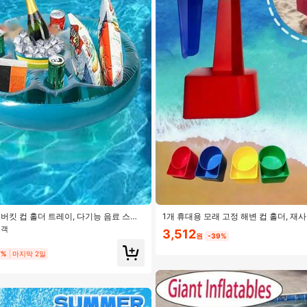
 버킷 컵 홀더 트레이, 다기능 음료 스탠
1개 휴대용 모래 고정 해변 컵 홀더, 재
러 플로팅 뗏목, 해변 필수품, 해변 액세
음료 코스터, 야외 해변 모래 컵 홀더, 
고객
3,512
트, 수영장 팽창식
적합
원
-39%
7%
마지막 2일