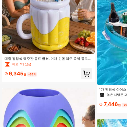
4K 팔로워
4.89
대형 팽창식 맥주잔 음료 쿨러, 거대 뮌헨 맥주 축제 플로팅
드링크 아이스 버킷, 파티, 뒷마당 바비큐, 여름 풀 파티 장
재고 7개 남음
식에 적합
6,345
원
-32%
1개 팽창식 아이스
4K 팔로워
드 컵 매트 파티 쿨
높은 재방문 
4.89
서리, 수영장 플로
7,446
원
-2