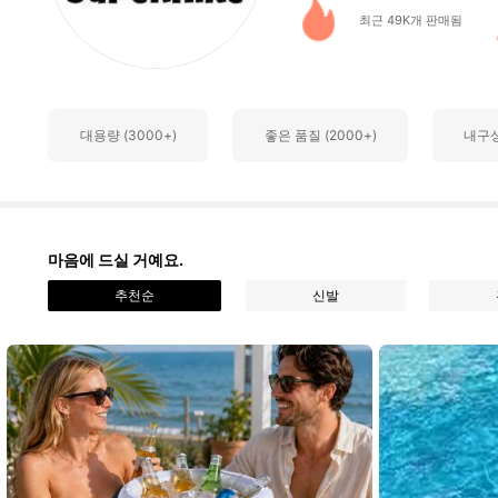
최근 49K개 판매됨
4K 팔로워
4.89
대용량 (3000+)
좋은 품질 (2000+)
내구성
4K 팔로워
4.89
마음에 드실 거예요.
추천순
신발
4K 팔로워
4.89