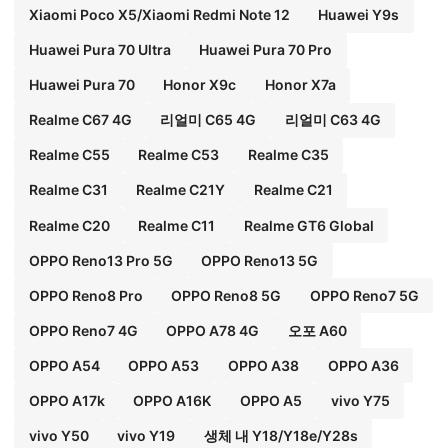
Xiaomi Poco X5/Xiaomi Redmi Note 12
Huawei Y9s
Huawei Pura 70 Ultra
Huawei Pura 70 Pro
Huawei Pura 70
Honor X9c
Honor X7a
Realme C67 4G
리얼미 C65 4G
리얼미 C63 4G
Realme C55
Realme C53
Realme C35
Realme C31
Realme C21Y
Realme C21
Realme C20
Realme C11
Realme GT6 Global
OPPO Reno13 Pro 5G
OPPO Reno13 5G
OPPO Reno8 Pro
OPPO Reno8 5G
OPPO Reno7 5G
OPPO Reno7 4G
OPPO A78 4G
오포 A60
OPPO A54
OPPO A53
OPPO A38
OPPO A36
OPPO A17k
OPPO A16K
OPPO A5
vivo Y75
vivo Y50
vivo Y19
생체 내 Y18/Y18e/Y28s