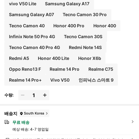
vivo V50 Lite
Samsung Galaxy A17
Samsung Galaxy A07
Tecno Camon 30 Pro
Tecno Camon 40
Honor 400 Pro
Honor 400
Infinix Note 50 Pro 4G
Tecno Camon 30S
Tecno Camon 40 Pro 4G
Redmi Note 14S
Redmi A5
Honor 400 Lite
Honor X6b
Oppo Reno13 F
Realme 14 Pro
Realme C75
Realme 14 Pro+
Vivo V50
인피닉스 스마트 9
수량:
배송지
South Korea
무료 배송
예상 배송:
4-7 영업일