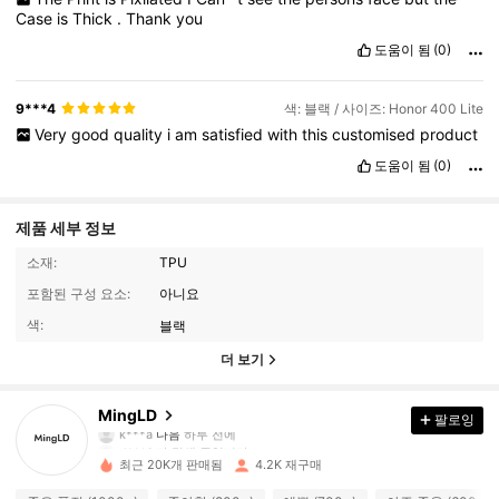
Case
is
Thick
.
Thank
you
도움이 됨
(0)
9***4
색: 블랙 / 사이즈: Honor 400 Lite
Very
good
quality
i
am
satisfied
with
this
customised
product
도움이 됨
(0)
제품 세부 정보
소재:
TPU
포함된 구성 요소:
아니요
색:
블랙
더 보기
494 팔로워
4.80
MingLD
팔로잉
d***1
가 탐색 중입니다
494 팔로워
4.80
최근 20K개 판매됨
4.2K 재구매