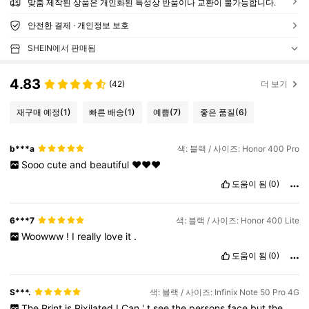
맞춤 제작된 상품은 개인화된 특성상 반품이나 교환이 불가능합니다.
안전한 결제 · 개인정보 보호
SHEIN에서 판매됨
4.83
(42)
더 보기
재구매 예정
(1)
빠른 배송
(1)
예쁨
(7)
좋은 품질
(6)
b***a
색: 블랙 / 사이즈: Honor 400 Pro
Sooo
cute
and
beautiful
❤️❤️❤️
도움이 됨
(0)
6***7
색: 블랙 / 사이즈: Honor 400 Lite
Woowww
!
I
really
love
it
.
도움이 됨
(0)
S***.
색: 블랙 / 사이즈: Infinix Note 50 Pro 4G
The
Print
is
Pixilated
I
Can
'
t
see
the
persons
face
but
the