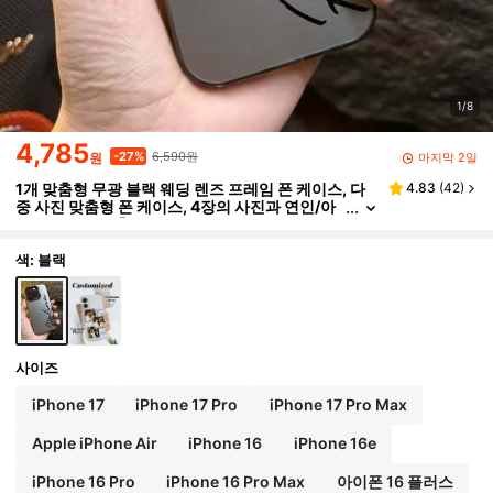
1/8
4,785
6,590원
-27%
마지막 2일
원
1개 맞춤형 무광 블랙 웨딩 렌즈 프레임 폰 케이스, 다
4.83
(
42
)
중 사진 맞춤형 폰 케이스, 4장의 사진과 연인/아
내의 이름을 맞춤 설정할 수 있으며, 아이폰 XR, 1
1, 13, 14, 15 및 16/17 Pro Max와 호환되는 세련된 폰
케이스. 투명하고, 세련되고, 생생하며, 귀엽고, 미니멀
색: 블랙
하며, 휴대폰과 완벽하게 어울립니다. 친구, 여자친구,
어머니를 위한 독특한 맞춤형 선물입니다.,국제 버전,
국내 버전 아님
사이즈
iPhone 17
iPhone 17 Pro
iPhone 17 Pro Max
Apple iPhone Air
iPhone 16
iPhone 16e
iPhone 16 Pro
iPhone 16 Pro Max
아이폰 16 플러스