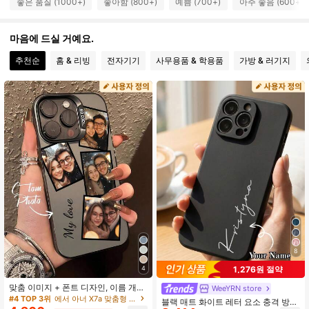
좋은 품질 (1000+)
좋아함 (800+)
예쁨 (700+)
아주 좋음 (600+)
494 팔로워
4.80
마음에 드실 거예요.
494 팔로워
4.80
추천순
홈 & 리빙
전자기기
사무용품 & 학용품
가방 & 러기지
494 팔로워
4.80
494 팔로워
4.80
494 팔로워
4.80
494 팔로워
4.80
494 팔로워
4.80
494 팔로워
4.80
8
494 팔로워
4.80
1,276원 절약
4
맞춤 이미지 + 폰트 디자인, 이름 개인
WeeYRN store
화. 맞춤형 무광 검정 웨딩 렌즈 프레
#4 TOP 3위
에서 아너 X7a 맞춤형 휴대폰 케이스
블랙 매트 화이트 레터 요소 충격 방지
임 휴대폰 케이스, 14, 15 및 16 Pro M