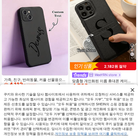
17
2,182원 절약
WeeYRN store
가족, 친구, 반려동물, 커플 선물용으
맞춤형 개인화된 이름 휴대폰 케이스
4,112
로 적합한, 의미 있는 문구가 새겨진
4,708
11 12 13 14 15 16 17 Pro Max Plus 1
원
-28%
원
-32%
마지막 2일
검정색 풀 커버리지 휴대폰 케이스입
7 Air 13 12 Mini 호환 럭셔리 한국 PU
니다. 아이폰 11/12/13/14/15/16/16pr
가죽 3D DIY 각인 문자 이니셜 이름 X
쿠키와 유사한 기술을 당사 웹사이트에서 사용하여 귀하께서 요청하신 서비스를 제공하
o/16promax/16plus/17/Air/17pro/17p
XS XR XS MAX 7 8 Plus용 충격 방지
고 가능한 최상의 웹사이트 경험을 제공하고자 합니다. "모두 거부", "모두 허용" 또는 언
romax, XS25/S25ultra/S25Edge/S2
케이스 연인 친구 가족 자신을 위한 축
제든 선호도를 설정할 수 있습니다. "모두 허용"을 선택하시면 SHEIN의 쇼핑 경험을 보
5FE/S26/S26plus/S26ultra/A27/9A
제 선물 삼성 S25 S24 S23 S22 S21
완하기 위해 트래픽 분석, 향상된 기능 제공, 콘텐츠 및 광고 개인화에 도움이 되는 모든
5G/9, 그리고 모토로라 Moto G85/G8
Ultra Plus A55 A54 A53 A52 A34 A
6/G60 및 기타 휴대폰 모델과 호환됩
선택적 쿠키를 설정합니다. "모두 거부"를 선택하시면 웹사이트 작동에 필수적인 쿠키만
33 A32 A15 A14 A13 A12 케이스 호
니다. 세련되고 다채로운 디자인입니
허용됩니다. 브라우저 설정을 변경하여 이를 비활성화할 수 있지만 웹사이트 기능에 영
환, 심미적
다.
향을 줄 수 있습니다. 사용되는 쿠키에 대해 자세히 알아보고 선택적 쿠키 설정을 조정하
려면 "쿠키 관리"를 선택하세요. 당사가 수집한 데이터 처리 방식에 대한 자세한 내용은
개인정보 보호 정책을 참조하세요.
개인정보 보호 정책을 보려면 여기를 클릭하세요.