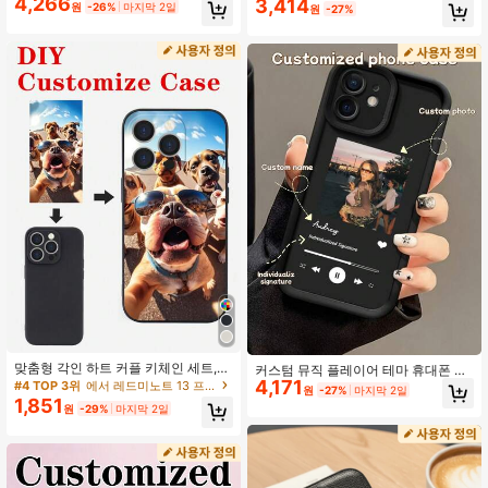
4,266
3,414
액체 실리콘 개인화된 이름 레터 휴대
원
-26%
마지막 2일
원
-27%
ax와 호환. 생동감 있고 귀여운 미니멀
폰 케이스 17 16 15 14 13 12 11 Pro M
리스트. 친구, 여자친구 및 엄마를 위
ax 17 Air 호환 럭셔리 소프트 DIY 각
한 개인화된 선물, 어머니의 날 선물
인 선물 범퍼 커버, 부활절 생일 선물
기념일, 미니멀리스트, 미적
#4 TOP 3위
에서 레드미노트 13 프로 5G 맞춤형 휴대폰 케이스
낮은 반품율
#4 TOP 3위
#4 TOP 3위
에서 레드미노트 13 프로 5G 맞춤형 휴대폰 케이스
에서 레드미노트 13 프로 5G 맞춤형 휴대폰 케이스
맞춤형 각인 하트 커플 키체인 세트,
커스텀 뮤직 플레이어 테마 휴대폰 케
결혼 기념일 선물, 남자친구 여자친구
4,171
이스, INS 스타일 니치 프리미엄 디자
낮은 반품율
낮은 반품율
원
-27%
마지막 2일
를 위한 각인 가능 데이트 키링, 영원
인, Apple 17/17 Pro/17 Pro Max/전
1,851
#4 TOP 3위
에서 레드미노트 13 프로 5G 맞춤형 휴대폰 케이스
원
-29%
마지막 2일
한 사랑 주얼리, 개인화된 생일 선물,
시리즈 호환 - Apple 휴대폰 케이스, A
낮은 반품율
맞춤형 액세서리, 의미 있는 기념품
pple 16 휴대폰 케이스, 발렌타인데이
선물, 생일 선물, 커스텀 가족/커플/아
이돌 사진