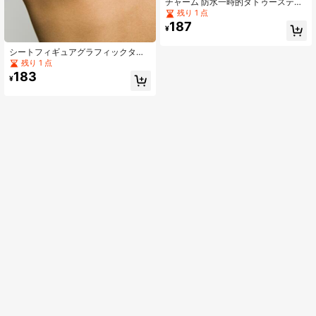
チャーム 防水一時的タトゥーステッ
カー 女性の胸、プライベートパー
残り 1 点
ツ、お腹に、セクシー&大人の魅力
187
¥
男女兼用タトゥーステッカー
シートフィギュアグラフィックタト
ゥーステッカー
残り 1 点
183
¥