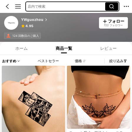
店内で検索
YWguozhou
フォロー
722 フォロワー
4.95
124 回数目のご購入
ホーム
商品一覧
レビュー
おすすめ
ベストセラー
価格
絞り込み