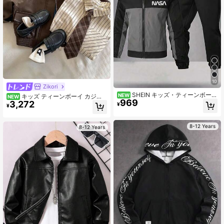
10
Zikori
SHEIN キッズ・ティーンボーイ
NEW
キッズ ティーンボーイ カジュ
NEW
969
カジュアル サーマル裏地 厚手 パー
3,272
アル カレッジスタイル PU ラペル パ
¥
¥
カー付きジャケット 秋冬 ヴィンテー
ッチポケット ルーズ 厚手 モーター
ジ 幼児男の子用 ジップアップパーカ
サイクルジャケット、春、秋、冬、
ー ボーイズコート 冬用トップス 冬
学校、家族の集まり、新学期、スポ
8-12 Years
8-12 Years
コート
ーツ、誕生日パーティーに適してい
ます