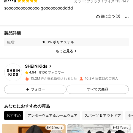
m***8
カラー: ブラック / サイズ: 13-14Y
soooooooooooooo
goooooooodddd
役に立つ
(0)
810K フォロワー
4.94
製品詳細
組成:
100% ポリエステル
810K フォロワー
4.94
もっと見る
SHEIN Kids
810K フォロワー
4.94
m***0
は
1日前
に購入しました
15.2M 件が最近販売されました
10.2M 回数目のご購入
フォロー
すべての商品
810K フォロワー
4.94
あなたにおすすめの商品
810K フォロワー
4.94
おすすめ
アンダーウェア＆ルームウェア
スポーツ & アウトドア
ホ
8-12 Years
8-12 Years
810K フォロワー
4.94