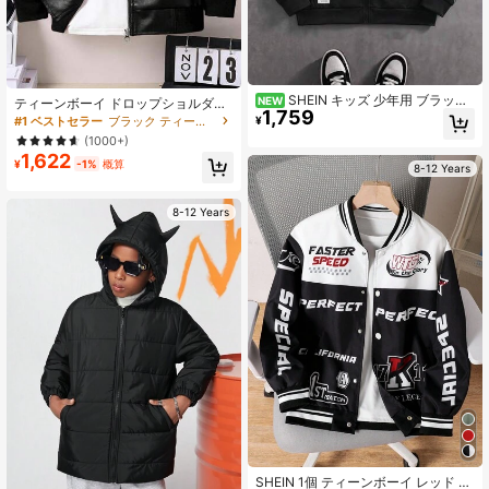
SHEIN キッズ 少年用 ブラック
NEW
ティーンボーイ ドロップショルダー
1,759
フード付きジャケット、カジュアル
長袖 ジッパー PUレザー ジャケット
#1 ベストセラー
ブラック ティーンボーイズアウターウェア
¥
ソフト フード付きスウェットシャ
(1000+)
ツ、ゴシックフォント、秋/冬、学
1,622
校、家族集まり、新学期、スポー
¥
-1%
概算
8-12 Years
ツ、誕生日パーティー、写真、休
暇、休日に適しています
8-12 Years
SHEIN 1個 ティーンボーイ レッド プ