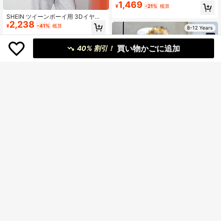
1,469
リント カジュアルベスト
¥
-21%
概算
SHEIN ツイーンボーイ用 3Dイヤー
2,238
デザイン 裏地入りジップアップコー
¥
-41%
概算
8-12 Years
ト
買い物かごに追加
40% 割引！
8-12 Years
SHEIN パディングコート フーディー
2,430
レターグラフィック ファジートリム
¥
-40%
概算
ティーンボーイ用
SHEIN ボーイズ カジュアル中丈 サ
2,262
ーマルライニング コンパウンド素材
¥
-40%
概算
8-12 Years
厚手 暖かい織りコート つまみ襟
8-12 Years