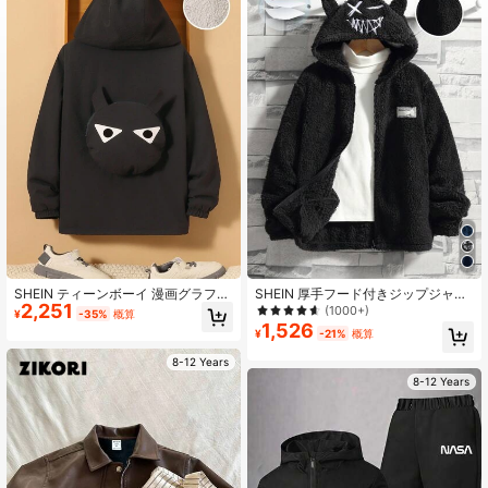
810K フォロワー
4.94
810K フォロワー
4.94
810K フォロワー
4.94
810K フォロワー
4.94
SHEIN ティーンボーイ 漫画グラフィ
SHEIN 厚手フード付きジップジャケ
2,251
ック 3Dイヤーデザイン フード付き
ット、サーマルライニング、着心地
(1000+)
¥
-35%
概算
サーマル裏地 コート
の良い通気性のある ティーンボーイ
1,526
¥
-21%
概算
用
810K フォロワー
4.94
8-12 Years
8-12 Years