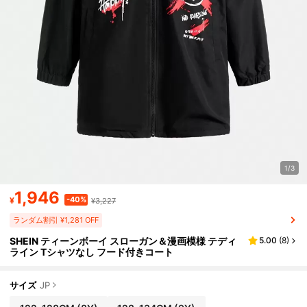
1/3
1,946
-40%
¥
¥3,227
ランダム割引 ¥1,281 OFF
SHEIN ティーンボーイ スローガン＆漫画模様 テディ
5.00
(
8
)
ライン Tシャツなし フード付きコート
サイズ
JP