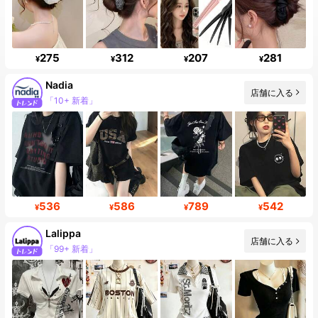
275
312
207
281
¥
¥
¥
¥
Nadia
店舗に入る
「10+ 新着」
536
586
789
542
¥
¥
¥
¥
Lalippa
店舗に入る
「99+ 新着」