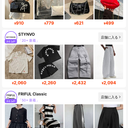
910
779
621
499
¥
¥
¥
¥
STYNVO
「20+ 新着」
店舗に入る
フォロワー 45K
2,060
2,260
2,432
2,094
¥
¥
¥
¥
FRIFUL Classic
店舗に入る
「50+ 新着」
フォロワー 402K