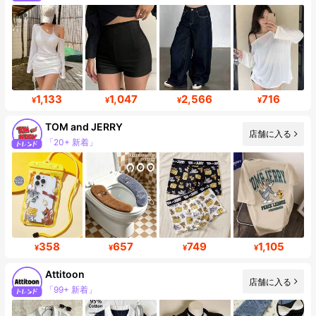
1,133
1,047
2,566
716
¥
¥
¥
¥
TOM and JERRY
店舗に入る
フォロワー 233K
358
657
749
1,105
¥
¥
¥
¥
Attitoon
店舗に入る
「99+ 新着」
フォロワー数急増 18%