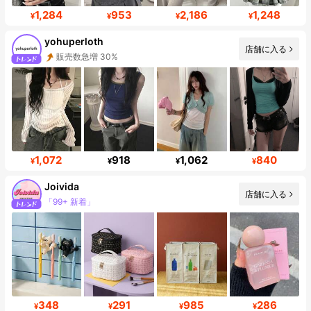
1,284
953
2,186
1,248
¥
¥
¥
¥
yohuperloth
販売数急増 30%
店舗に入る
フォロワー数急増 43%
1,072
918
1,062
840
¥
¥
¥
¥
Joivida
「99+ 新着」
店舗に入る
フォロワー 293K
348
291
985
286
¥
¥
¥
¥