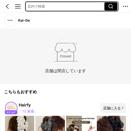
店内で検索
Kai-Ge
店舗は閉店しています
こちらもおすすめ
Hairfy
店舗に入る
「10 新着」