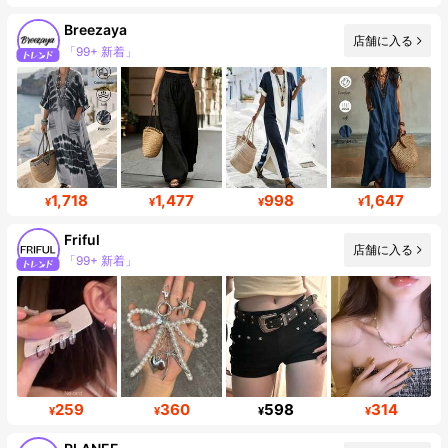
Breezaya
店舗に入る
「99+ 新着」
フォロワー数急増 16%
1,718
1,477
998
1,647
¥
¥
¥
¥
Friful
店舗に入る
「99+ 新着」
フォロワー 619K
259
360
598
314
¥
¥
¥
¥