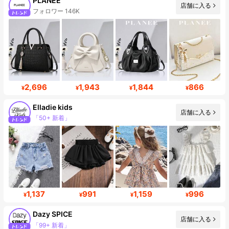
PLANEE
店舗に入る
フォロワー 146K
2,696
1,943
1,844
866
¥
¥
¥
¥
Elladie kids
「50+ 新着」
店舗に入る
フォロワー 366K
1,137
991
1,159
996
¥
¥
¥
¥
Dazy SPICE
「99+ 新着」
店舗に入る
フォロワー 2M