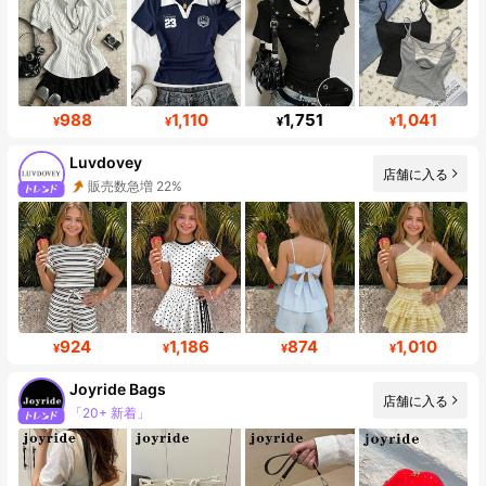
988
1,110
1,751
1,041
¥
¥
¥
¥
Luvdovey
店舗に入る
販売数急増 22%
フォロワー数急増 43%
924
1,186
874
1,010
¥
¥
¥
¥
Joyride Bags
店舗に入る
「20+ 新着」
フォロワー数急増 431%