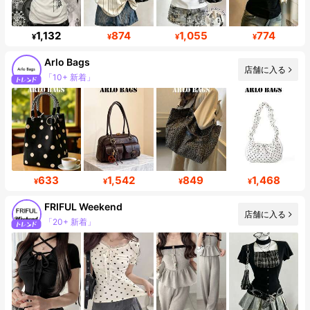
1,132
874
1,055
774
¥
¥
¥
¥
Arlo Bags
店舗に入る
フォロワー 10K
633
1,542
849
1,468
¥
¥
¥
¥
FRIFUL Weekend
「20+ 新着」
店舗に入る
フォロワー 342K