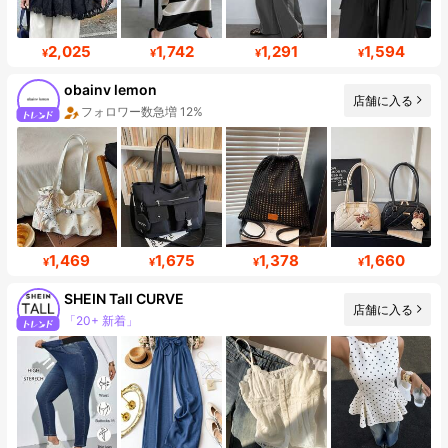
2,025
1,742
1,291
1,594
¥
¥
¥
¥
obainv lemon
店舗に入る
フォロワー数急増 12%
1,469
1,675
1,378
1,660
¥
¥
¥
¥
SHEIN Tall CURVE
店舗に入る
「20+ 新着」
フォロワー 195K