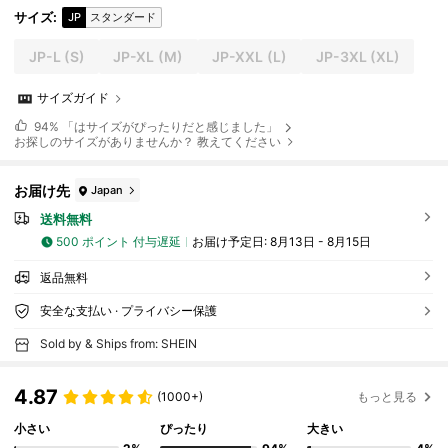
サイズ
:
JP
スタンダード
JP-L
(S)
JP-XL
(M)
JP-XXL
(L)
JP-3XL
(XL)
サイズガイド
94%
「はサイズがぴったりだと感じました」
お探しのサイズがありませんか？ 教えてください
お届け先
Japan
送料無料
500 ポイント 付与遅延
お届け予定日:
8月13日 - 8月15日
返品無料
安全な支払い · プライバシー保護
Sold by & Ships from: SHEIN
4.87
(1000+)
もっと見る
小さい
ぴったり
大きい