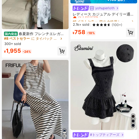
yohuperloth
#1 ベストセラー
紫の 女性用トップス、ブラウス、Tシャツ
売り切れ間近！
レディース カジュアル デイリー通勤
ミニマル 無地 フィット ホルターネ
#1 ベストセラー
#1 ベストセラー
紫の 女性用トップス、ブラウス、Tシャツ
紫の 女性用トップス、ブラウス、Tシャツ
ックトップ 夏 エステティック
売り切れ間近！
売り切れ間近！
2.1k+ sold
(100+)
#1 ベストセラー
紫の 女性用トップス、ブラウス、Tシャツ
758
¥
-18%
春夏新作 フレンチエレガン
国内発送
売り切れ間近！
ト キャミワンピース バックデザイン
#8 ベストセラー
に タイバック 女性のドレス
ハイウエスト ミディ丈 レディースド
300+ sold
レス
1,955
¥
-24%
#トップティアーズ
#1 ベストセラー
Aライン 女性用ミニドレス