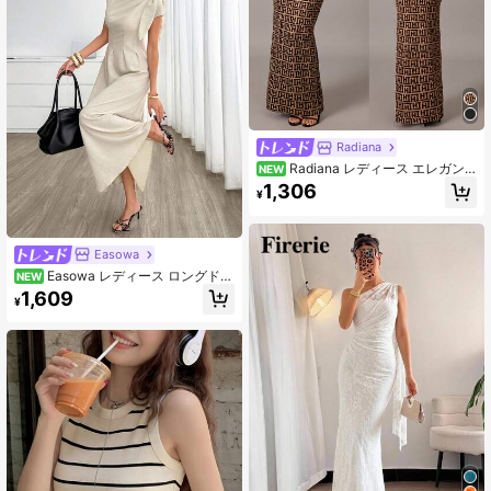
Radiana
Radiana レディース エレガン
NEW
ト セクシー デイリー ベーシック レ
1,306
¥
オパード柄 半袖 フィットドレス、洋
風、クルーズ旅行、音楽フェス、コ
ンサート、カーニバルパーティー、
ボヘミアンスタイル、バケーショ
Easowa
ン、お出かけ、ビーチホリデー、バ
Easowa レディース ロングドレ
チェロレットパーティー、カクテル
NEW
ス ラウンドネック 肩紐 ドロップシ
パーティーに適しています、合わせ
1,609
¥
ョルダー ワイドショルダー ウエスト
やすく、スリムに見え、ボディライ
シェイプ Aライン フレアスカート カ
ンを強調し、美しく見せます
ジュアル リラックス エレガント 通
勤 オールドマネースタイル 秋冬用