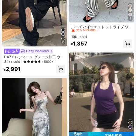
5
#1 ベストセラー
に カジュアル カジュアルパンツ
売り切れ間近！
ルーズ ハイウエスト ストライプ ワ
イドレッグパンツ、ドローストリン
#1 ベストセラー
#1 ベストセラー
に カジュアル カジュアルパンツ
に カジュアル カジュアルパンツ
グ ウエスト、多用途 (ストライプパ
10k+ sold
売り切れ間近！
売り切れ間近！
ターンランダム) 春、エフォートレス
#1 ベストセラー
に カジュアル カジュアルパンツ
1,357
10
スタイル
¥
売り切れ間近！
Dazy Weekend
DAZY レディース ダメージ加工 ウォ
ッシュ 韓国風 カジュアルジーンズ
3.1k+ sold
(1000+)
スクール
2,991
¥
¥166 節約