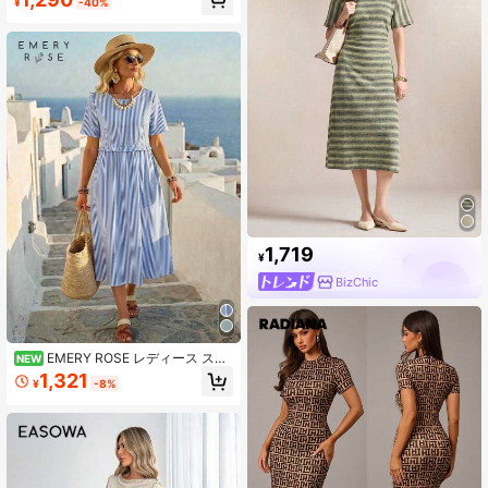
¥
-40%
1,719
¥
BizChic
EMERY ROSE レディース スト
NEW
ライプ ビーチバケーション ラウンド
1,321
¥
-8%
ネック フリル 半袖 ワンピース