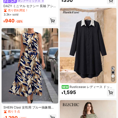
350
用クリッパー、飛散防止機能付き、
#シアーミックス
¥
シニア向け
DAZY ミニマル セクシー 長袖 アシ
ンメトリーショルダー カバーアッ
売り切れ間近！
プ、女性向け 夏のサンドレスに最
3.3k+ sold
適、スリムに見える
940
¥
-22%
4
Rusticease レディース ドット
NEW
柄 配色 カジュアル デイリー 夏 ミド
1,595
¥
ル丈 ワンピース
SHEIN Clasi 女性用 ブルー抽象幾何
学プリントノースリーブドレス
残り 5 点
1,290