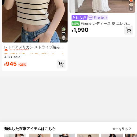
10
Firerie
Firerie レディース 夏 エレガン
NEW
ト ロマンチック ファッション 通勤
1,990
¥
セクシー エレガントスタイル アシン
メトリーネック フィット ロングドレ
ス パーティー ビーチバケーション
#1 ベストセラー
に ファブリック 肌に優しいデイリートップス
新学期 ロマンチックデート ウェディ
売り切れ間近！
レトロアメリカン ストライプ編みク
ングシーズン 誕生日 イースター 春
ロップドタンクトップ レディース、
#1 ベストセラー
#1 ベストセラー
に ファブリック 肌に優しいデイリートップス
に ファブリック 肌に優しいデイリートップス
夏ドレス
フィットしたミドリフ露出サマーキ
4.1k+ sold
売り切れ間近！
売り切れ間近！
ャミソール、ランダムファブリック
#1 ベストセラー
に ファブリック 肌に優しいデイリートップス
945
¥
-25%
売り切れ間近！
類似した在庫アイテムはこちら
全てを見る