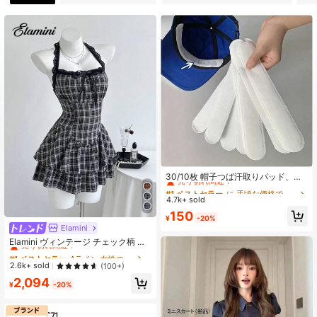
1M フォロワー
4.91
1M フォロワー
4.91
1M フォロワー
4.91
#1 ベストセラー
に 手頃な価格で便利な必需品 ボディケアツール
1M フォロワー
4.91
売り切れ間近！
30/10枚 帽子つば汗取りパッド、シ
ャツ襟汗取りガード、帽子裏汗取り
#1 ベストセラー
#1 ベストセラー
に 手頃な価格で便利な必需品 ボディケアツール
に 手頃な価格で便利な必需品 ボディケアツール
パッチ、白 通気性吸汗パッド、汗防
4.7k+ sold
売り切れ間近！
売り切れ間近！
止・汚れ防止、不織布、手頃なフィ
#1 ベストセラー
に 手頃な価格で便利な必需品 ボディケアツール
150
1M フォロワー
ットネス・旅行・新学期必需品
4.91
¥
-20%
売り切れ間近！
Elamini
#1 ベストセラー
Aライン 女性のショートドレス
売り切れ間近！
Elamini ヴィンテージ チェック柄 レ
ース パッチワーク セクシー ホルタ
#1 ベストセラー
#1 ベストセラー
Aライン 女性のショートドレス
Aライン 女性のショートドレス
1M フォロワー
4.91
ーネック ノースリーブ 春夏新作 ウ
売り切れ間近！
売り切れ間近！
2.6k+ sold
(100+)
エストシェイプ スリム見え ティアー
#1 ベストセラー
Aライン 女性のショートドレス
2,094
ドドレス ホットガールスタイル 織り
¥
-20%
売り切れ間近！
生地 レディースワンピース