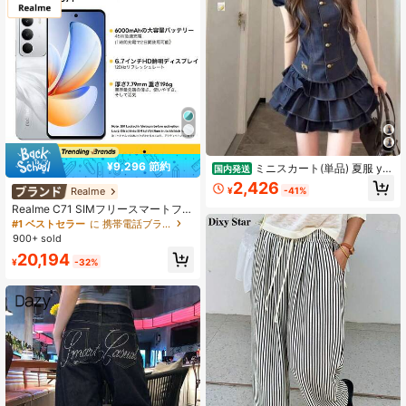
¥9,296 節約
ミニスカート(単品) 夏服 y2
国内発送
k 女性用,2026年夏の新作,韓国風学
2,426
¥
-41%
Realme
園スタイル,トップス ラウンドカラ
ー,デニム調半袖シャツ,ハイウエスト
Realme C71 SIMフリースマートフォ
のケーキスカート
ン 6GB+128GB/8GB+256GB グロー
#1 ベストセラー
に 携帯電話ブランド 携帯電話
バル版 4G LTE、Android 15、50MP
900+ sold
AIカメラ、120Hzディスプレイ、60
20,194
00mAh大容量バッテリー、45W急速
¥
-32%
充電、オクタコアチップ、アダプタ
ーなし