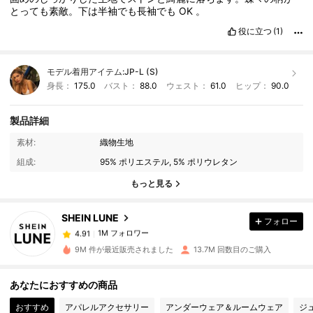
とっても素敵。下は半袖でも長袖でも
OK
。
役に立つ
(1)
モデル着用アイテム:
JP-L (S)
身長：
175.0
バスト：
88.0
ウェスト：
61.0
ヒップ：
90.0
製品詳細
1M フォロワー
4.91
素材:
織物生地
組成:
95% ポリエステル, 5% ポリウレタン
1M フォロワー
4.91
もっと見る
SHEIN LUNE
フォロー
1M フォロワー
4.91
b***2
は
1日前
に購入しました
9M 件が最近販売されました
13.7M 回数目のご購入
1M フォロワー
4.91
あなたにおすすめの商品
おすすめ
アパレルアクセサリー
アンダーウェア＆ルームウェア
ジ
1M フォロワー
4.91