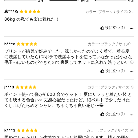
2%
94%
4%
恵***る
カラー: ブラック / サイズ: XL
86kg
の私でも楽に着れた！
役に立つ
(1)
h***e
カラー: ブラック / サイズ: L
プリントが綺麗で好みでした。涼しかったのでよく着て、着る度
に洗濯していたら(ズボラで洗濯ネットを使っていなかった)小さな
毛玉っぽいものができたので裏返してネットに入れて洗うといい
かも。スカートの生地がたっぷりありますがハリのある生地では
役に立つ
(1)
ないので画像みたいに広がるわけではないです。動くとひらひら
します。長さもしっかりあるので階段では裾を踏んで転ばないよ
う注意です笑
j***3
カラー: ブラック / サイズ: S
ポイント使って僅か¥
600
台でゲット！
夏にサラッと着たい👗
と
ても映える色合い✨
丈感心配だったけど、細ベルトで少しだけた
くし上げたらめオシャレ、ちゃくちゃ良い感じ〜😆
役に立つ
(1)
k***3
カラー: ブラック / サイズ: M
固めのしっかりした生地でストンと綺麗に落ちます。蝶々の柄が