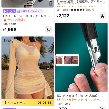
売り切れ間近！
Elamini 通勤、学校復帰、デイリーウ
5
ェア用 ブラック ストライプ レース
#1 ベストセラー
#1 ベストセラー
Aライン 女性用ミニドレス
Aライン 女性用ミニドレス
トリミング ミニドレス
売り切れ間近！
売り切れ間近！
3k+ sold
(100+)
FRIFUL Classic
#1 ベストセラー
Aライン 女性用ミニドレス
2,122
FRIFUL レディース ロングドレス サ
¥
売り切れ間近！
マーバケーション用 サンドレス
売り切れ間近！
600+ sold
1,998
¥
厚い爪と巻き爪に適した高精度トリ
マー、高品質ステンレス鋼製、ソフ
#1 ベストセラー
ステンレススチール フット＆ハンドケアツール
トハンドルと25度角度の超鋭利な
タイムセール
08:03:57
1.8k+ sold
刃。高齢者向けに設計された厚い爪