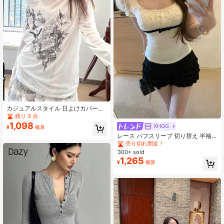
カジュアルスタイル 日よけカバーア
ップTシャツ レディース、ゆったり
残り 3 点
フィット 長袖トップス 夏用
1,098
XHGG
¥
概算
レース パフスリーブ 切り替え 半袖T
シャツ、甘くてチャーミング、韓国
売り切れ間近！
風スリムフィットトップ 春/夏用
300+ sold
1,265
¥
概算