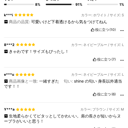
8%
91%
1%
k***i
カラー: ホワイト / サイズ: S
商品の品質:
可愛いけど下着透けるから気をつけてねん
役に立つ
(10)
8***2
カラー: ネイビーブルー / サイズ: L
きゃわです！サイズもぴったし！
役に立つ
(7)
e***u
カラー: ネイビーブルー / サイズ: L
商品画像と一致:
一緒すぎた
匂い:
shine
の匂い
身長以外適当
です！！
役に立つ
(6)
Y***a
カラー: ブラウン / サイズ: M
生地柔らかくてピタッとしてかわいい。肩の長さが短いからヌ
ーブラがいいと思う！