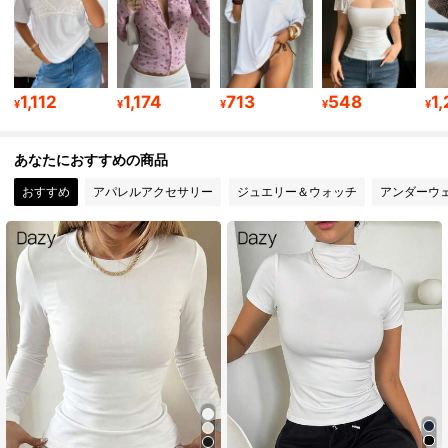
2M フォロワー
4.91
2M フォロワー
4.91
1,112
1,174
713
548
1
¥
¥
¥
¥
¥
あなたにおすすめの商品
2M フォロワー
4.91
おすすめ
アパレルアクセサリー
ジュエリー＆ウォッチ
アンダーウ
2M フォロワー
4.91
2M フォロワー
4.91
2M フォロワー
4.91