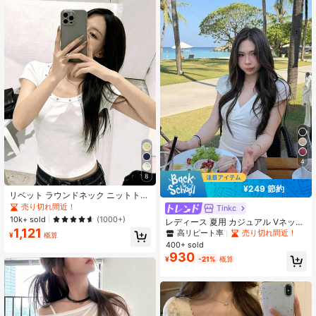
4
8
¥249 節約
リベット ラウンドネック ニットトッ
プ、多用途スリムフィット ニッチ 半
売り切れ間近！
Tinkc
袖スリミングトップ、やや低めのネ
10k+ sold
(1000+)
レディース 夏用 カジュアル Vネック
ックライン、素材、レディースカジ
1,121
半袖 フィット ストレッチ Tシャツ ト
高リピート率
売り切れ間近！
ュアルホワイト夏服
¥
概算
ップス ホワイト、エステティック
400+ sold
930
¥
-21%
概算