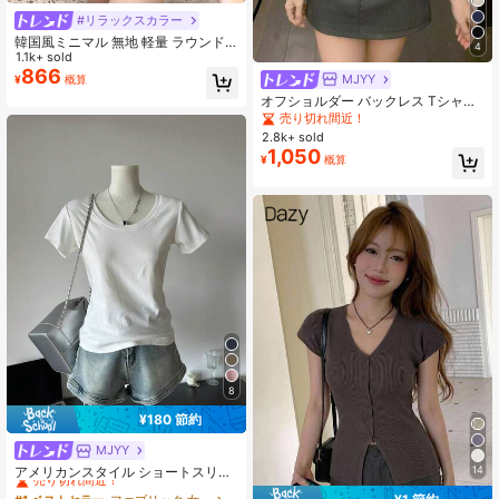
#リラックスカラー
韓国風ミニマル 無地 軽量 ラウンド
4
ネック スリム ウエストシェイプ 3/4
1.1k+ sold
袖 カジュアル ホワイト トップス
866
MJYY
¥
概算
オフショルダー バックレス Tシャツ
レディース、デザイン、夏カジュア
売り切れ間近！
ル ホワイト
2.8k+ sold
1,050
¥
概算
8
¥180 節約
MJYY
#1 ベストセラー
ファブリック 女性用Tシャツ
売り切れ間近！
アメリカンスタイル ショートスリー
14
ブ クルーネック フィッテッド Tシャ
#1 ベストセラー
#1 ベストセラー
ファブリック 女性用Tシャツ
ファブリック 女性用Tシャツ