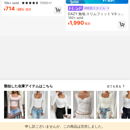
¥1 節約
ツ レディース、春夏、新作ホワイト
売り切れ間近！
売り切れ間近！
10k+ sold
(1000+)
カジュアルトップス
714
#1 ベストセラー
ファブリック 女性用Tシャツ
#韓国スタイル
¥
-20%
概算
売り切れ間近！
DAZY 無地 スリムフィット Vネック
ストレッチ 秋 カジュアル オールド
100+ sold
マネースタイル レディース 薄手カー
1,990
¥
概算
ディガン
類似した在庫アイテムはこちら
全てを見る
申し訳ございませんが、この商品は完売しました。