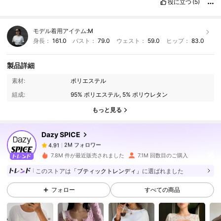
役に立つ
(5)
モデル着用アイテム:
M
身長：
161.0
バスト：
79.0
ウェスト：
59.0
ヒップ：
83.0
製品詳細
2M フォロワー
4.91
素材:
ポリエステル
組成:
95% ポリエステル, 5% ポリウレタン
2M フォロワー
4.91
もっと見る
Dazy SPICE
2M フォロワー
4.91
m***n
は
2時間前
に購入しました
7.8M 件が最近販売されました
7.1M 回数目のご購入
2M フォロワー
4.91
このストアは
「ブティックトレンディ」
に選ばれました
フォロー
すべての商品
2M フォロワー
4.91