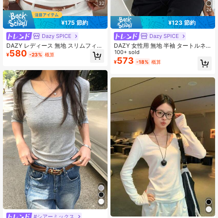
32
24
¥175 節約
¥123 節約
Dazy SPICE
Dazy SPICE
DAZY レディース 無地 スリムフィッ
DAZY 女性用 無地 半袖 タートルネ
580
ト 万能 デイリー 長袖Tシャツ
ック フィットアンダーシャツ
100+ sold
¥
-23%
概算
573
¥
-18%
概算
#シアーミックス