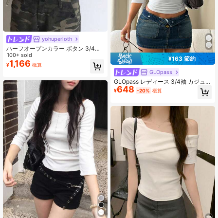
yohuperloth
ハーフオープンカラー ボタン 3/4袖
ベーシックTシャツ カジュアル ホワ
100+ sold
¥163 節約
イト
1,166
¥
概算
GLOpass
GLOpass レディース 3/4袖 カジュア
648
ル 無地Tシャツ、リブ スリムフィッ
¥
-20%
概算
ト デイリー オフィスウェア トップ
ス ホワイト サマー