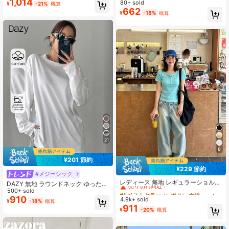
1,014
ムフィット 万能 デイリーカジュアル
80+ sold
#6 ベストセラー
ビーチ レディーストップス
¥
-21%
概算
Tシャツ 夏用
662
高リピート率
売り切れ間近！
¥
-18%
概算
21
8
¥201 節約
¥229 節約
#1 ベストセラー
に ボタン 女性用Tシャツ
#メジーシック
売り切れ間近！
レディース 無地 レギュラーショルダ
DAZY 無地 ラウンドネック ゆったり
ー 半袖Tシャツ ラウンドネック スリ
ロング丈 長袖 レディースTシャツ、
500+ sold
#1 ベストセラー
#1 ベストセラー
に ボタン 女性用Tシャツ
に ボタン 女性用Tシャツ
ムフィット 美シルエット 伸縮性 軽
秋服 水着カバーアップ スクール用
910
4.9k+ sold
売り切れ間近！
売り切れ間近！
¥
-18%
概算
量 通気性 快適素材 夏用 万能 オール
911
#1 ベストセラー
に ボタン 女性用Tシャツ
¥
-20%
概算
マッチ トップス
売り切れ間近！