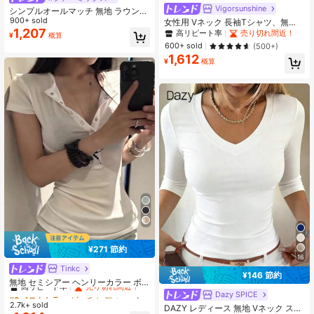
Vigorsunshine
シンプルオールマッチ 無地 ラウンド
ネック スリミングウエスト 七分袖ト
900+ sold
女性用 Vネック 長袖Tシャツ、無
ップス、多用途カジュアル春
1,207
地、肩がきれいに見える、スリムフ
高リピート率
売り切れ間近！
¥
概算
ィット、カジュアルな春用ベースレ
600+ sold
(500+)
イヤートップ
1,612
¥
概算
¥271 節約
16
Tinkc
#6 ベストセラー
ビーチ レディーストップス
¥146 節約
高リピート率
売り切れ間近！
無地 セミシアー ヘンリーカラー ボ
タンデザイン Tシャツ レディース 夏
#6 ベストセラー
#6 ベストセラー
ビーチ レディーストップス
ビーチ レディーストップス
Dazy SPICE
ウエストシェイプ エレガント スクエ
2.7k+ sold
高リピート率
高リピート率
売り切れ間近！
売り切れ間近！
DAZY レディース 無地 Vネック スリ
アショルダー 半袖ブラウス ホワイト