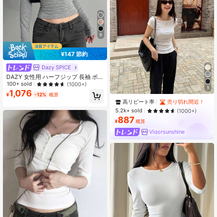
9
¥147 節約
Dazy SPICE
DAZY 女性用 ハーフジップ 長袖 ボ
ディコンTシャツ、秋の女性服
100+ sold
(1000+)
5
1,076
¥
-12%
概算
高リピート率
売り切れ間近！
5.2k+ sold
(1000+)
887
¥
概算
Vigorsunshine