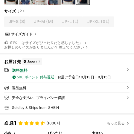
サイズ
JP
JP-S
(S)
JP-M
(M)
JP-L
(L)
JP-XL
(XL)
サイズガイド
91%
「はサイズがぴったりだと感じました」
お探しのサイズがありませんか？ 教えてください
お届け先
Japan
送料無料
500 ポイント 付与遅延
お届け予定日:
8月13日 - 8月15日
返品無料
安全な支払い · プライバシー保護
Sold by & Ships from: SHEIN
4.81
(1000+)
もっと見る
小さい
ぴったり
大きい