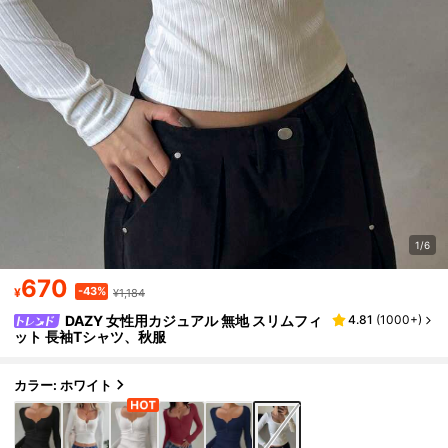
1/6
670
-43%
¥
¥1,184
DAZY 女性用カジュアル 無地 スリムフィ
4.81
(
1000+
)
ット 長袖Tシャツ、秋服
カラー: ホワイト