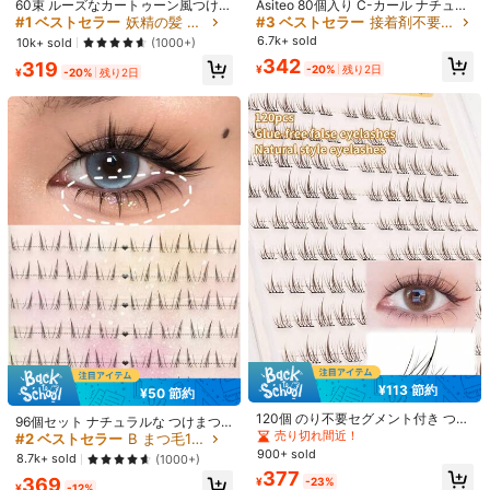
売り切れ間近！
高リピート率
売り切れ間近！
60束 ルーズなカートゥーン風つけま
Asiteo 80個入り C-カール ナチュラ
つげ セクシーな猫目風 フェアリー
ル ロアラッシュ、ソフトで自然なロ
#1 ベストセラー
#1 ベストセラー
妖精の髪 まつ毛1本ずつ
妖精の髪 まつ毛1本ずつ
#3 ベストセラー
#3 ベストセラー
接着剤不要、リムーバー不要 まつ毛1本ずつ
接着剤不要、リムーバー不要 まつ毛1本ずつ
ナチュラル カートゥーン シングルク
アラッシュ、初心者向け、グルーフ
6.7k+ sold
売り切れ間近！
売り切れ間近！
高リピート率
高リピート率
売り切れ間近！
売り切れ間近！
10k+ sold
(1000+)
e***2
まつ毛カール: D / カラー: ブラック
ラスターまつげ
リーデザイン、オキシジンガールス
#1 ベストセラー
妖精の髪 まつ毛1本ずつ
#3 ベストセラー
接着剤不要、リムーバー不要 まつ毛1本ずつ
342
319
タイル、かわいくフレッシュなカー
¥
-20%
残り2日
¥
-20%
残り2日
حلوين
مره
😍😍
売り切れ間近！
高リピート率
売り切れ間近！
トゥーンシリーズ 個別まつげ、デイ
リーメイクに最適
役に立つ
(0)
31K フォロワー
4.91
製品詳細
素材:
合成繊維
組成:
100% ポリエステル
31K フォロワー
4.91
もっと見る
31K フォロワー
4.91
Asiteo
n***n
は
2時間前
に購入しました
n***8
が
5時間前
にフォローしました
高リピート率
創業1年
1.7M 件が最近販売されました
31K フォロワー
4.91
¥113 節約
¥50 節約
#2 ベストセラー
B まつ毛1本ずつ
フォロー
すべての商品
120個 のり不要セグメント付き つけ
売り切れ間近！
96個セット ナチュラルな つけまつ
まつげ、自然で現実的なKorean styl
売り切れ間近！
げ、3in1 韓国スタイル 初心者向け
#2 ベストセラー
#2 ベストセラー
B まつ毛1本ずつ
B まつ毛1本ずつ
e、初心者でも簡単、ラッシュクラ
下まつげ エクステンション、アイラ
31K フォロワー
900+ sold
4.91
売り切れ間近！
売り切れ間近！
8.7k+ sold
(1000+)
スター、ラッシュタフト、個別まつ
あなたにおすすめの商品
ッシュクラスター、つけまつげ、フ
377
#2 ベストセラー
B まつ毛1本ずつ
げ、まつげ、漫画風コスプレ
369
ェイクラッシュ
¥
-23%
¥
-12%