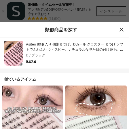
SHEIN - タイムセール実施中!
×
アプリ限定の500円OFFクーポン「JPAPP」を
インストール
今すぐ使おう！
(11,600)
類似商品を探す
Asiteo 80個入り 個別まつげ、Dカール クラスター まつげ ソフ
トでふわふわ ウィスピー、ナチュラルな見た目の付け睫毛、デ
イリーメイクアップ用エクステンション まつげ
D / ブラック
¥424
似ているアイテム