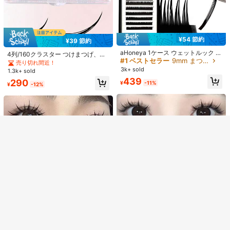
#5 ベストセラー
に スパイクマンガ つけまつげ
¥43 節約
売り切れ間近！
¥54 節約
¥39 節約
#5 ベストセラー
#5 ベストセラー
に スパイクマンガ つけまつげ
に スパイクマンガ つけまつげ
#1 ベストセラー
9mm まつ毛1本ずつ
Rikuaild 5ペア アニメスタイル 自然
#5 ベストセラー
に ふわふわ つけまつげ
な軽量ソフトつけまつげ、再利用可
売り切れ間近！
売り切れ間近！
売り切れ間近！
aHoneya 1ケース ウェットルック コ
4列/160クラスター つけまつげ、C
¥61 節約
能な透明バンド付き
高リピート率
スプレ つけまつげ クラスター ボリ
#5 ベストセラー
に スパイクマンガ つけまつげ
9.8k+ sold
#1 ベストセラー
#1 ベストセラー
9mm まつ毛1本ずつ
9mm まつ毛1本ずつ
類似した在庫アイテムはこちら
カール、ナチュラルで豊かな外観、
全てを見る
売り切れ間近！
ューム ラッシュ Dカール 8-15mm
#5 ベストセラー
#5 ベストセラー
に ふわふわ つけまつげ
に ふわふわ つけまつげ
10ペア キャットアイ つけまつげ 自
デイリー、パーティー、メイクアッ
3k+ sold
売り切れ間近！
売り切れ間近！
売り切れ間近！
290
1.3k+ sold
¥
-13%
ソフトミンク フォルス アイラッシュ
然な ふわふわ 3D 太さ ボリューム D
プに適しています。マツエククラス
高リピート率
高リピート率
#1 ベストセラー
9mm まつ毛1本ずつ
申し訳ございませんが、この商品は完売しました。
439
290
インディビデュアル ラッシュ ロシア
カール ウィスピー つけまつげ エク
ター、つけまつげクラスター、個別
¥
-11%
¥
-12%
#5 ベストセラー
に ふわふわ つけまつげ
800+ sold
(1000+)
売り切れ間近！
ンボリューム プレメイド ファン ラ
ステンションのようなつけまつげパ
まつげ、つけまつげ、フェイクラッ
高リピート率
ッシュクラスター、つけまつげクラ
405
ック ストリップつけまつげ
シュ
完売
¥
-13%
スター、個別つけまつげ、まつげ、
フェイクまつげ
26
¥8 節約