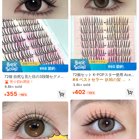
¥60 節約
#4 ベストセラー
妖精の髪 まつ毛1本ずつ
¥68 節約
¥73 節約
売り切れ間近！
#1 ベストセラー
接着剤不要、リムーバー不要 まつ毛1本ずつ
72個セット K-POPスター使用 Ace
72個 自然な見た目の3段階セグメン
¥91 節約
ナチュラル&フワフワ つけまつげ、
#4 ベストセラー
#4 ベストセラー
妖精の髪 まつ毛1本ずつ
妖精の髪 まつ毛1本ずつ
売り切れ間近！
100/120ペア グルー不要 Cカール 自
ト入りルーズなつけまつげ 初心者向
売り切れ間近！
ミニデビル Cカール つけまつげ、ナ
3.4k+ sold
己接着式クラスターまつげ プレグル
け、再利用可能な自己接着式ラッシ
売り切れ間近！
売り切れ間近！
#1 ベストセラー
#1 ベストセラー
接着剤不要、リムーバー不要 まつ毛1本ずつ
接着剤不要、リムーバー不要 まつ毛1本ずつ
接着剤不要 – 100個 CCカール スイ
6.8k+ sold
チュラルな瞳に、フラワースタイル
ー 個別まつげクラスター 10-13mm
ュクラスター、アイラッシュクラス
ートラビットスタイル つけまつげ、
#4 ベストセラー
妖精の髪 まつ毛1本ずつ
高リピート率
10k+ sold
402
売り切れ間近！
売り切れ間近！
のまつげクラスター
355
¥
-13%
ソフト 韓国スタイル つけまつげ セ
ター、個別つけまつげ、つけまつげ
ソフト&ナチュラル、3秒クイック装
¥
-16%
売り切れ間近！
1.5k+ sold
#1 ベストセラー
接着剤不要、リムーバー不要 まつ毛1本ずつ
(1000+)
290
グメントまつげ
着、軽量&再利用可能、デイリーウェ
¥
-20%
残り2日
売り切れ間近！
363
アに適しています
¥
-20%
残り2日