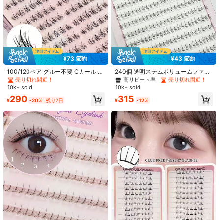
#1 ベストセラー
接着剤不要、リムーバー不要 まつ毛1本ずつ
#1 ベストセラー
B まつ毛1本ずつ
¥73 節約
¥43 節約
売り切れ間近！
高リピート率
売り切れ間近！
#1 ベストセラー
#1 ベストセラー
接着剤不要、リムーバー不要 まつ毛1本ずつ
接着剤不要、リムーバー不要 まつ毛1本ずつ
#1 ベストセラー
#1 ベストセラー
B まつ毛1本ずつ
B まつ毛1本ずつ
100/120ペア グルー不要 Cカール 自
240個 透明ステムボリュームファン
己接着式クラスターまつげ プレグル
ラッシュエクステンション 初心者
売り切れ間近！
売り切れ間近！
高リピート率
高リピート率
売り切れ間近！
売り切れ間近！
ー 個別まつげクラスター 10-13mm
用、ナチュラル ルーズ シングルクラ
#1 ベストセラー
接着剤不要、リムーバー不要 まつ毛1本ずつ
#1 ベストセラー
B まつ毛1本ずつ
10k+ sold
10k+ sold
ソフト 韓国スタイル つけまつげ セ
スター A型 セグメンテッド シングル
売り切れ間近！
高リピート率
売り切れ間近！
290
315
グメントまつげ
クラスター スモールフレアダウンラ
¥
-20%
残り2日
¥
-12%
ッシュクラスター、アイラッシュク
ラスター、インディビデュアルアイ
ラッシュ、つけまつげ
1/6
424
¥
Asiteo 80個入り 個別まつげ、Dカール クラスター ま
4.50
(
2
)
つげ ソフトでふわふわ ウィスピー、ナチュラル
な見た目の付け睫毛、デイリーメイクアップ用エ
クステンション まつげ
まつ毛カール
D