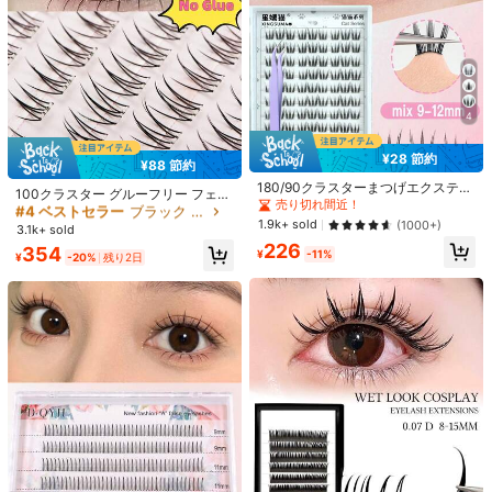
4
¥28 節約
7ペア カートゥーン調 つけまつげ -
¥88 節約
#4 ベストセラー
ブラック まつ毛1本ずつ
ナチュラルルック、3D ボリューミ
高リピート率
売り切れ間近！
180/90クラスターまつげエクステン
¥79 節約
ー、軽量&フワフワ、カールしたポイ
売り切れ間近！
100クラスター グルーフリー フェア
700+ sold
(1000+)
ション、グルーフリー、取り外し可
売り切れ間近！
ンテッド、アニメ&コスプレに最適 -
リー/カートゥーン つけまつげ、接
#4 ベストセラー
#4 ベストセラー
ブラック まつ毛1本ずつ
ブラック まつ毛1本ずつ
10ペア 厚手 3Dマルチレイヤー DD
能、C 0.07ナチュラルルック、DIY
318
7ペア - 個別クラスター - 韓国&日本
着剤不要の つけまつげ、Cカール、
1.9k+ sold
(1000+)
¥
3.1k+ sold
売り切れ間近！
売り切れ間近！
カール ロシアンボリューム つけまつ
まつげエクステンション、ナチュラ
#6 ベストセラー
に ふわふわ つけまつげ
スタイルつけまつげ
自然に大きく魅力的な目、初心者向
げ、ハイカール フルストリップまつ
226
ルクラスター付け睫毛、コスプレ付
#4 ベストセラー
ブラック まつ毛1本ずつ
354
600+ sold
け、再利用可能、DIYまつげエクス
¥
-11%
¥
-20%
残り2日
げ、ヨーロッパ・アメリカンスタイ
け睫毛、10列、グルーフリーまつ
売り切れ間近！
テ、簡単装着、高コストパフォーマ
314
ル、フェアリーメイク、化粧品、日
げ、ナチュラルで長さ出るまつげク
¥
-20%
残り2日
ンスのまつげ、軽量で快適。デイリ
常使い、結婚式、パーティーに適し
ラスター、パーティーやナイトクラ
ー、デート、パーティーなどに最
ています
ブのための女性の目メイクアップツ
適。ガールフレンド、親友、バレン
ール
タイン/クリスマスのプレゼントにも
最適。