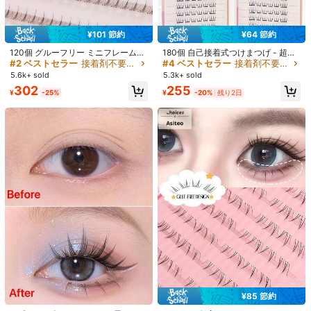
カラー
ブラック
¥101 節約
¥64 節約
#2 ベストセラー
接着剤不要、リムーバー不要 まつ毛1本ずつ
#4 ベストセラー
接着剤不要、リムーバー不要 まつ毛1本ずつ
売り切れ間近！
売り切れ間近！
120個 グルーフリー ミニフレームつ
180個 自己接着式つけまつげ - 超薄
けまつげ、簡単装着、メイクアップ
型、Cカール、接着剤不要、デイリ
#2 ベストセラー
#2 ベストセラー
接着剤不要、リムーバー不要 まつ毛1本ずつ
接着剤不要、リムーバー不要 まつ毛1本ずつ
#4 ベストセラー
#4 ベストセラー
接着剤不要、リムーバー不要 まつ毛1本ずつ
接着剤不要、リムーバー不要 まつ毛1本ずつ
数量:
時間を節約、Cカール 5-6mm長さ、
ー&オケージョン用ナチュラルルッ
5.6k+ sold
5.3k+ sold
売り切れ間近！
売り切れ間近！
売り切れ間近！
売り切れ間近！
コスプレ、アニメ、ナチュラル&グ
ク、初心者向けDIYまつげ、再利用
#2 ベストセラー
接着剤不要、リムーバー不要 まつ毛1本ずつ
#4 ベストセラー
接着剤不要、リムーバー不要 まつ毛1本ずつ
302
255
ラマラスフレームつけまつげ、自己
可能、パーティー、写真撮影、ドラ
¥
-25%
¥
-20%
残り2日
売り切れ間近！
売り切れ間近！
接着式つけまつげ
マに適し、簡単装着、ソフトな質
お届け先
Japan
感、つけまつげ、メイクアップ
送料無料
500 ポイント 付与遅延
お届け予定日:
8月12日 - 8月14日
返品無料
安全な支払い · プライバシー保護
Sold by & Ships from: SHEIN
4.50
(2)
もっと見る
s***7
まつ毛カール: D / カラー: ブラック
حلوه
¥85 節約
#1 ベストセラー
妖精の髪 まつ毛1本ずつ
#3 ベストセラー
接着剤不要、リムーバー不要 まつ毛1本ずつ
役に立つ
(0)