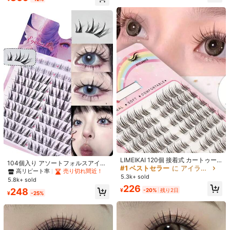
売り切れ間近！
おすすめ
ホーム＆インテリア
家電用品
アパレルアクセサリー
31K フォロワー
4.91
31K フォロワー
4.91
31K フォロワー
4.91
31K フォロワー
4.91
26
#1 ベストセラー
に アイラッシュ 拡張機能
31K フォロワー
4.91
売り切れ間近！
LIMEIKAI 120個 接着式 カートゥー
¥59 節約
¥10 節約
104個入り アソートフォルスアイラ
#9 ベストセラー
に つけまつげ & 接着剤
ン風ひまわり 模造つけまつげ、目を
#1 ベストセラー
#1 ベストセラー
に アイラッシュ 拡張機能
に アイラッシュ 拡張機能
ッシュセット: コスプレ、漫画、人形
高リピート率
売り切れ間近！
高リピート率
売り切れ間近！
大きく見せられる再利用可
100個 自己接着式つけまつげクラス
Asiteo 3Dフェイクミンクまつげ 10
5.3k+ sold
メイク、キャットアイメイクに適し
売り切れ間近！
売り切れ間近！
5.8k+ sold
ター、11-13mm混合長さ ふわふわ個
ペア、カートゥーン調ナチュラルル
#9 ベストセラー
#9 ベストセラー
に つけまつげ & 接着剤
に つけまつげ & 接着剤
4.4k+ sold
(1000+)
ています - 軽量のひまわり型合成繊
#1 ベストセラー
に アイラッシュ 拡張機能
226
31K フォロワー
別まつげ、自己接着式DIYまつげエク
ック、カーリー&リアルなまつげエク
4.91
248
¥
-20%
残り2日
10k+ sold
維製、ナチュラルスタイル、クリス
高リピート率
高リピート率
売り切れ間近！
売り切れ間近！
397
¥
-25%
売り切れ間近！
ステンション、まつげクラスター、
ステンション
¥
-13%
クロスデザイン、Cカール、Dカール
#9 ベストセラー
に つけまつげ & 接着剤
415
ナチュラルカールCカールまつげク
¥
-2%
オプション、6-15mmの長さ - 初心
高リピート率
売り切れ間近！
ラスター、つけまつげ、日常着用
者向け、再利用可能、クリスマスや
パーティーに最適 - 素晴らしいギフ
トチョイス