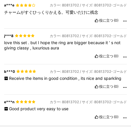
a***e
カラー: 80813702 / サイズ: 80813702-ゴールド
チャームがすぐひっくりかえる。可愛いだけに残念
役に立つ
(0)
j***8
カラー: 80813702 / サイズ: 80813702-ゴールド
love
this
set
.
but
I
hope
the
ring
are
bigger
because
it
'
s
not
giving
classy
,
luxurious
aura
役に立つ
(0)
b***0
カラー: 80813702 / サイズ: 80813702-ゴールド
Receive
the
items
in
good
condition
,
its
nice
and
sparkling
役に立つ
(0)
e***n
カラー: 80813702 / サイズ: 80813702-ゴールド
Good
product
very
easy
to
use
役に立つ
(0)