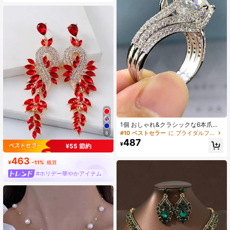
ダプターなし
1個 おしゃれ&クラシックな6本爪の
高級リング、欧米で人気のあるブラ
#10 ベストセラー
に ブライダルファッションリング
8
イダルキュービックジルコニアレデ
487
¥
ィースリング ロイヤル
¥55 節約
463
¥
-11%
概算
#ホリデー華やかアイテム