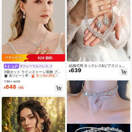
4.93
3.2K フォロワー
4.93
3.2K フォロワー
4.93
¥28 節約
結婚式用 ネックレス&ピアスジュエ
#フォーマルドレス
#1 ベストセラー
亜鉛合金 ウェディングファッションジュエリー
639
リーセット 3点 シルバー 上品なウェ
高リピート率
売り切れ間近！
¥
3個セット ラインストーン装飾 ブラ
ディングパーティーアクセサリー
イダルネックレス ロイヤルブライド
#1 ベストセラー
#1 ベストセラー
亜鉛合金 ウェディングファッションジュエリー
亜鉛合金 ウェディングファッションジュエリー
ネックレス ピアス アクセサリー バ
1.6k+ sold
高リピート率
高リピート率
売り切れ間近！
売り切れ間近！
レンタインデー アクセサリー
648
#1 ベストセラー
亜鉛合金 ウェディングファッションジュエリー
¥
-4%
高リピート率
売り切れ間近！