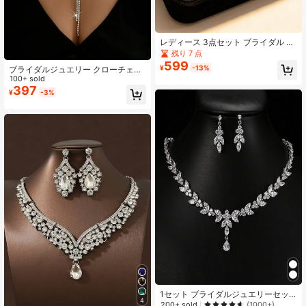
レディース 3点セット ブライダル ウ
ェディングネックレス&ピアスセッ
残り 7 点
ト、ウェディングパーティー用の洗
599
¥
-13%
ブライダルジュエリー クローチェー
練されたアクセサリーコンビネーシ
ン マルチレイヤー ラインストーン
100+ sold
ョン
タッセル ラグジュアリー 鎖骨チェー
397
¥
-3%
ン ファッショナブルなイブニングパ
ーティー用 ネックデコレーション
1セット ブライダルジュエリーセッ
4
ト リーフペンダントネックレスとピ
200+ sold
(1000+)