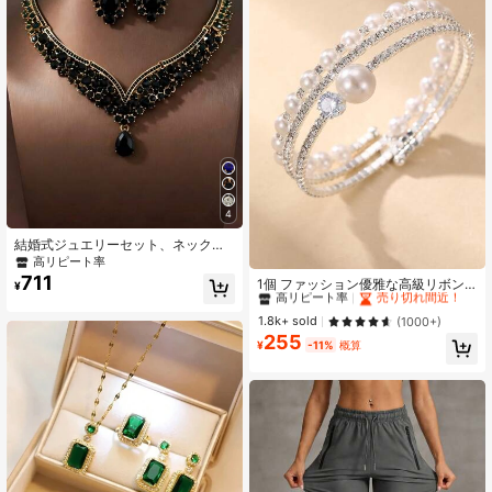
4
結婚式ジュエリーセット、ネックレ
ス、ピアス、その他上品なアクセサ
高リピート率
#1 ベストセラー
シルバー 女性用バングル
リー、結婚式やパーティー、ロイヤ
711
高リピート率
売り切れ間近！
1個 ファッション優雅な高級リボン
¥
ルハロウィン用
ストーン&フェイクパールオープン可
#1 ベストセラー
#1 ベストセラー
シルバー 女性用バングル
シルバー 女性用バングル
能なブレスレット、結婚式や日常着
高リピート率
高リピート率
売り切れ間近！
売り切れ間近！
1.8k+ sold
(1000+)
に適しています
255
#1 ベストセラー
シルバー 女性用バングル
¥
-11%
概算
高リピート率
売り切れ間近！