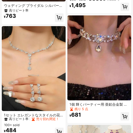
アス、ファッションパーティードレ
1,495
ウェディング ブライダル シルバー
¥
スアクセサリー ハロウィン
ネックレス & ピアスジュエリーセッ
高リピート率
ト 3点入り、エレガント 結婚式パー
763
¥
ティーのアクセサリー
1個 輝くパーティー用 亜鉛合金製 レ
ディースネックレス、オールシーズ
残り 5 点
#6 ベストセラー
シルバー ブライダルファッションジュエリーセット
ン
681
高リピート率
売り切れ間近！
1セット エレガントなスタイルの花
¥
嫁ネックレス&ピアスジュエリーセッ
#6 ベストセラー
#6 ベストセラー
シルバー ブライダルファッションジュエリーセット
シルバー ブライダルファッションジュエリーセット
ト、ファッションアクセサリー、ウ
100+ sold
高リピート率
高リピート率
売り切れ間近！
売り切れ間近！
ェディングイベント、コスプレの衣
484
#6 ベストセラー
シルバー ブライダルファッションジュエリーセット
¥
装小物に適しています