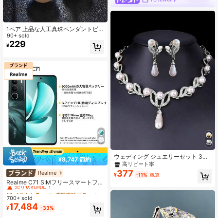
1ペア 上品な人工真珠ペンダントピ
アス - ウェディングやフォーマルな
90+ sold
シーンのスタイルを引き立てる バレ
229
¥
ンタインデーのアクセサリー
ウェディング ジュエリーセット 3点
¥8,747 節約
セット ホワイトゴールド カラー ク
高リピート率
リップオン ピアス ネックレス、ピア
377
Realme
#1 ベストセラー
に 携帯電話ブランド 携帯電話
¥
-11%
概算
ス不要、ブライダルアクセサリー
売り切れ間近！
Realme C71 SIMフリースマートフォ
ン 6GB+128GB/8GB+256GB グロー
#1 ベストセラー
#1 ベストセラー
に 携帯電話ブランド 携帯電話
に 携帯電話ブランド 携帯電話
バル版 4G LTE、Android 15、50MP
700+ sold
売り切れ間近！
売り切れ間近！
AIカメラ、120Hzディスプレイ、60
17,484
#1 ベストセラー
に 携帯電話ブランド 携帯電話
¥
-33%
00mAh大容量バッテリー、45W急速
売り切れ間近！
充電、オクタコアチップセット、ア