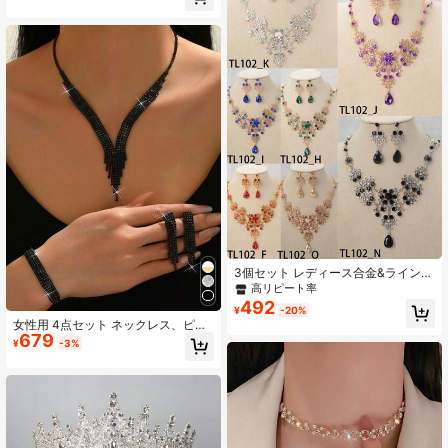
高リピート率
売り切れ間近！
3個セット レディース合金&ラインス
トーン フラワーデザイン ネックレス
高リピート率
&ピアスセット、ブライダル ウェデ
492
¥
-20%
ィングパーティー ジュエリー装飾 ロ
女性用 4点セット ネックレス、ピア
イヤル バレンタインデー アクセサリ
679
ス、ブレスレット ジュエリーセッ
ー
¥
-3%
ト、母の日、パーティー、花嫁、感
謝祭、バレンタインデーのアクセサ
リーに適しています