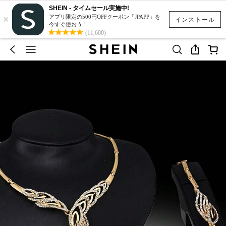
SHEIN - タイムセール実施中!
×
アプリ限定の500円OFFクーポン「JPAPP」を
インストール
今すぐ使おう！
(11,600)