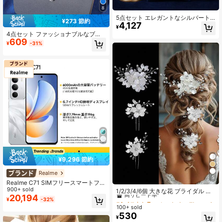
8
5点セット エレガントなシルバート
¥273 節約
4,127
ーンの葉と蔓のブライダルジュエリ
¥
ーセット、ネックレス、ドロップピ
4点セット ファッショナブルなブラ
アス、ブレスレット&リング、ウェデ
609
イダルクラウン ネックレス＆ピアス
¥
-31%
ィング、プロム&パーティー用
セット 亜鉛合金製ティアラ ラインス
トーン付き ウェディングジュエリー
セット 花嫁用 - エレガントなウェデ
ィングアクセサリーキット
¥9,296 節約
Realme
5
#4 ベストセラー
セット ウェディングアクセサリー
Realme C71 SIMフリースマートフォ
ン 6GB+128GB/8GB+256GB グロー
900+ sold
高リピート率
1/2/3/4/6個 大きな花 ブライダル ウ
バル版 4G LTE、Android 15、50MP
20,194
ェディング ヘアクリップ、パール ヘ
#4 ベストセラー
#4 ベストセラー
セット ウェディングアクセサリー
セット ウェディングアクセサリー
¥
-32%
AIカメラ、120Hzディスプレイ、60
アアクセサリー、ラインストーン 輝
100+ sold
高リピート率
高リピート率
00mAh大容量バッテリー、45W急速
く エンボス加工 ホワイトフラワー
530
#4 ベストセラー
セット ウェディングアクセサリー
充電、オクタコアチップ、アダプタ
¥
ヘアオーナメント