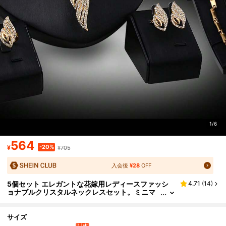
1/6
564
-20%
¥
¥705
入会後
¥28
OFF
5個セット エレガントな花嫁用レディースファッシ
4.71
(
14
)
ョナブルクリスタルネックレスセット。ミニマ
リストなジュエリーセットは、パーティー、ギ
フト、日常使いに適しています。
サイズ
1 left