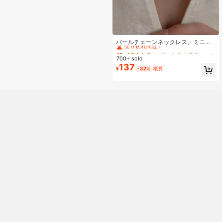
#2 ベストセラー
ゴールド 女性のビーズネックレス
売り切れ間近！
パールチェーンネックレス、ミニマ
リストファッション上品な女性的な
#2 ベストセラー
#2 ベストセラー
ゴールド 女性のビーズネックレス
ゴールド 女性のビーズネックレス
エレガントなキャバリーチェーン、
700+ sold
売り切れ間近！
売り切れ間近！
クリエイティブでシックなネックレ
137
#2 ベストセラー
ゴールド 女性のビーズネックレス
¥
-32%
概算
スアクセサリー
売り切れ間近！