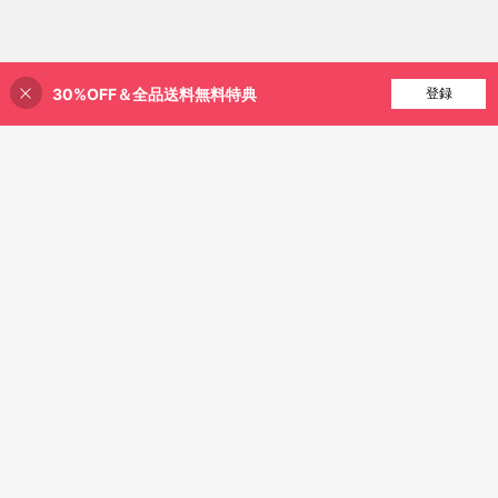
30%OFF＆全品送料無料特典
買い物かごに追加
登録
20% 割引！