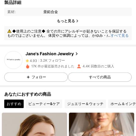
製品詳細
素材:
亜鉛合金
3.2K フォロワー
4.93
もっと見る
3.2K フォロワー
4.93
◆使用上のご注意◆ 全ての方にアレルギーが起きないことを保証する
ものではございません。 体質やご体調によっては、かゆみ・かぶれが生じ
...
すべて見る
る場合がありますので、皮膚に異常を感じたときは、すぐにご使用をお止
めいただき、専門医にご相談ください。
3.2K フォロワー
4.93
Jane's Fashion Jewelry
3.2K フォロワー
4.93
17K 件が最近販売されました
4.4K 回数目のご購入
3.2K フォロワー
4.93
フォロー
すべての商品
3.2K フォロワー
4.93
あなたにおすすめの商品
おすすめ
ビューティー&ケア
ジュエリー＆ウォッチ
ホーム＆インテ
3.2K フォロワー
4.93
3.2K フォロワー
4.93
3.2K フォロワー