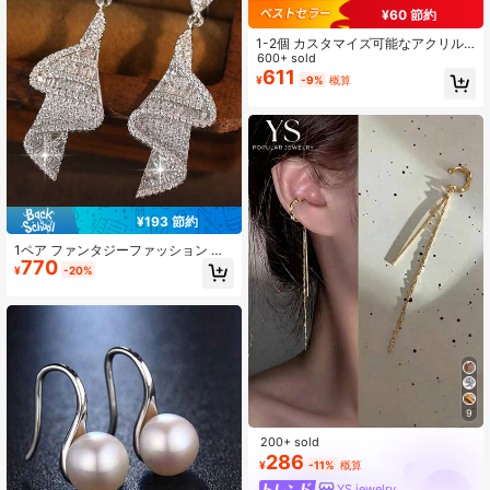
¥60 節約
1-2個 カスタマイズ可能なアクリル
フォトスタンド、カップル写真、ウ
600+ sold
ェディングポートレート、ウェディ
611
¥
-9%
概算
ングデコレーションをカスタマイズ
できます。ホーム、オフィス、寝室
の装飾に適しています。カスタマイ
ズ可能な画像、永遠の愛、美的なル
ームデコレーション、記念日のギフ
ト、パーソナライズされたギフト
¥193 節約
1ペア ファンタジーファッション ス
770
パイラルレター CZ レディース ロン
¥
-20%
グウェディングピアス AAAキュービ
ックジルコニア ダングルピアス ジュ
エリー
9
200+ sold
286
¥
-11%
概算
YS jewelry