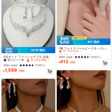
¥51 節約
#4 ベストセラー
ラインストーン ファッションジュエリー
売り切れ間近！
1個 フェイクパールビーズネックレ
¥218 節約
ス、フェイクパールショート編み込
#1 ベストセラー
ボホ ウェディングファッションジュエリー
#4 ベストセラー
#4 ベストセラー
ラインストーン ファッションジュエリー
ラインストーン ファッションジュエリー
みネックレス、記念日ギフト フェイ
高リピート率
売り切れ間近！
4点セット ファッショナブル 合金ラ
売り切れ間近！
売り切れ間近！
300+ sold
(1000+)
クパールネックレス、鎖骨チェー
インストーンガラスクラウンネック
#1 ベストセラー
#1 ベストセラー
ボホ ウェディングファッションジュエリー
ボホ ウェディングファッションジュエリー
413
#4 ベストセラー
ラインストーン ファッションジュエリー
ン、ブライズメイドギフト、ウェデ
¥
-11%
レス＆ピアスセット。結婚式やパー
高リピート率
高リピート率
売り切れ間近！
売り切れ間近！
500+ sold
(1000+)
売り切れ間近！
ィング
ティーで着用する女性に最適なティ
1,599
#1 ベストセラー
ボホ ウェディングファッションジュエリー
アラ。
¥
-12%
高リピート率
売り切れ間近！