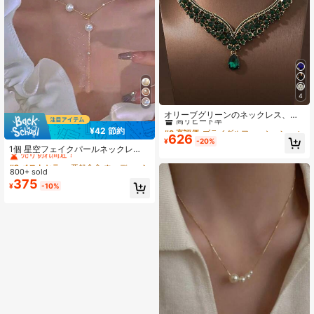
4
#3 高評価
ブライダルファッションジュエリーセット
高リピート率
オリーブグリーンのネックレス、ピ
アス&ジュエリーセット 3点入り、エ
#3 高評価
#3 高評価
ブライダルファッションジュエリーセット
ブライダルファッションジュエリーセット
¥42 節約
レガントな花嫁の結婚式パーティー
#2 ベストセラー
亜鉛合金 ウェディングファッションジュエリー
626
高リピート率
高リピート率
¥
-20%
アクセサリー
売り切れ間近！
1個 星空フェイクパールネックレ
#3 高評価
ブライダルファッションジュエリーセット
ス、輝くシェルパールネックレス、
#2 ベストセラー
#2 ベストセラー
亜鉛合金 ウェディングファッションジュエリー
亜鉛合金 ウェディングファッションジュエリー
高リピート率
複数の着用スタイル、エレガントな
800+ sold
売り切れ間近！
売り切れ間近！
軽量ラグジュアリーフェイクパール
375
#2 ベストセラー
亜鉛合金 ウェディングファッションジュエリー
¥
-10%
ネックレス、ブライダルネックレス
売り切れ間近！