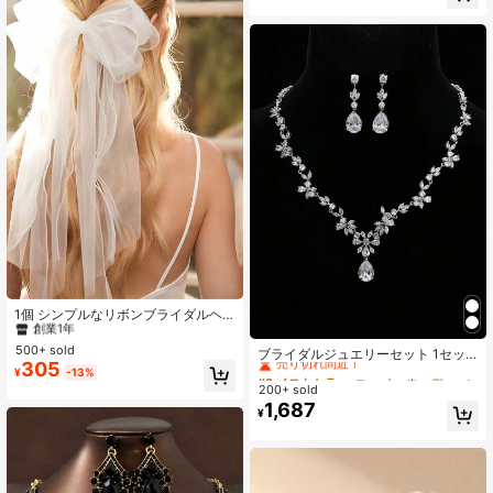
ーなし
高リピート率
#4 ベストセラー
アイロン ブライダルヘッドウェア
創業1年
1個 シンプルなリボンブライダルヘ
アクリップ
#4 ベストセラー
#4 ベストセラー
アイロン ブライダルヘッドウェア
アイロン ブライダルヘッドウェア
#3 ベストセラー
コッパー ウェディングファッションジュエリー
500+ sold
創業1年
創業1年
売り切れ間近！
ブライダルジュエリーセット 1セッ
305
ト、リーフペンダントネックレスと
#4 ベストセラー
アイロン ブライダルヘッドウェア
#3 ベストセラー
#3 ベストセラー
コッパー ウェディングファッションジュエリー
コッパー ウェディングファッションジュエリー
¥
-13%
ピアスが含まれ、ファッションパー
200+ sold
創業1年
売り切れ間近！
売り切れ間近！
ティーや正式な機会、ハロウィンに
1,687
#3 ベストセラー
コッパー ウェディングファッションジュエリー
¥
適しています
売り切れ間近！