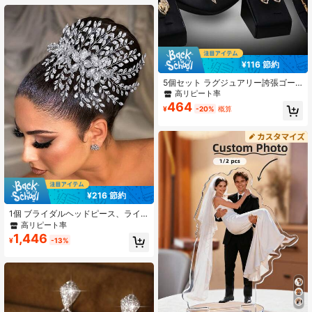
¥116 節約
5個セット ラグジュアリー誇張ゴー
ルドクリスタルラインストーンリー
高リピート率
フデザインネックレス、ピアス、リ
464
¥
-20%
概算
ング、ブレスレットジュエリーセッ
ト、女性の結婚式やパーティーに適
しています
¥216 節約
1個 ブライダルヘッドピース、ライ
ンストーン ブライド ウェディング
高リピート率
ヘアアクセサリー (シルバー) HP852
1,446
¥
-13%
バレンタインデー アクセサリー