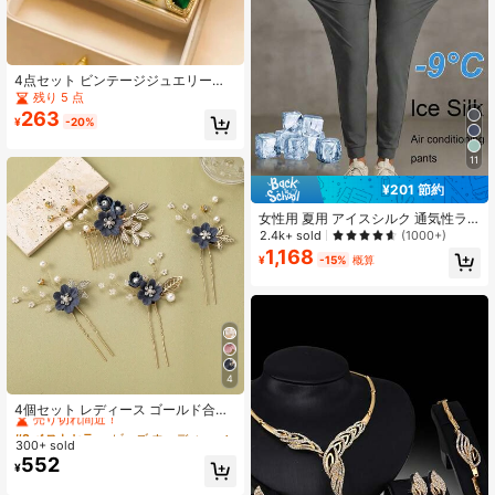
4点セット ビンテージジュエリーセ
ット: 精巧な宝石ネックレス、ピアス
残り 5 点
&リング、長方形ダイヤモンドが埋め
263
¥
-20%
込まれ、美しさとエレガンスを演
出、パーティーの装飾に最適!
11
¥201 節約
女性用 夏用 アイスシルク 通気性ラ
ンニングパンツ、ジッパーポケット&
2.4k+ sold
(1000+)
ウエストゴム仕様の軽量スポーツズ
1,168
¥
-15%
概算
ボン、フィットネス&ジョギング春用
4
#2 ベストセラー
ビーズ ウェディングアクセサリー
売り切れ間近！
4個セット レディース ゴールド合金
リーフヘアコーム、布製フラワーヘ
#2 ベストセラー
#2 ベストセラー
ビーズ ウェディングアクセサリー
ビーズ ウェディングアクセサリー
アクリップ、ブライダル フェイクパ
300+ sold
売り切れ間近！
売り切れ間近！
ール クリスタルヘアピン
552
#2 ベストセラー
ビーズ ウェディングアクセサリー
¥
売り切れ間近！