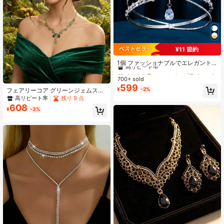
¥11 節約
#1 ベストセラー
シルバー ブライダルファッションジュエリーセット
高リピート率
1個 ファッショナブルでエレガント
な水滴宝石プリンセスチョーカーネ
#1 ベストセラー
#1 ベストセラー
シルバー ブライダルファッションジュエリーセット
シルバー ブライダルファッションジュエリーセット
ックレス&ヘアチェーン、オーバルペ
700+ sold
高リピート率
高リピート率
ンダント付き、大きなラインストー
599
#1 ベストセラー
シルバー ブライダルファッションジュエリーセット
¥
-2%
フェアリーコア グリーンジェムスト
ンヘッドバンドヘアアクセサリー、2
ーンジュエリーセット、ヴィンテー
高リピート率
-in-1クロス鎖骨チェーン
高リピート率
残り 9 点
ジゴールド フローラルYネックレス&
608
¥
-3%
ピアス、エルフの森ウェディングプ
ロムセット、クラシック、フェステ
ィバル