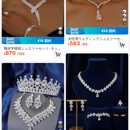
5
¥56 節約
女性用ウェディングジュエリーセッ
¥74 節約
563
ト: ハートネックレス、ピアス、エレ
¥
-9%
ガントなパーティー/ブライダルアク
幾何学模様ジュエリーセット: ネック
セサリー、感謝祭のギフト、夏、ジ
670
レス、ピアス、ブレスレット、リン
¥
-10%
ュエリー 3点セット
グ 5点セット