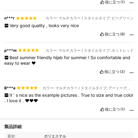
役に立つ
(1)
n***r
カラー: マルチカラー / スタイルタイプ: ピーグリーン
Very
good
quality
,
looks
very
nice
役に立つ
(6)
p***m
カラー: マルチカラー / スタイルタイプ: ホットレッド
Best
summer
friendly
hijab
for
summer
!
So
comfortable
and
easy
to
wear
❤️
役に立つ
(3)
B***e
カラー: マルチカラー / スタイルタイプ: アーミーグリーン
It
’
s
nice
as
the
example
pictures
.
True
to
size
and
true
color
.
I
love
it
.
❤️❤️❤️
役に立つ
(1)
製品詳細
5.1K フォロワー
4.92
素材:
ポリエステル