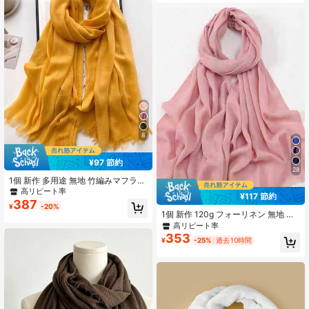
ル、ホリデー
8
¥97 節約
28
1個 新作 多用途 無地 竹編みマフラ
ー/ショール レディース ドレス用
高リピート率
¥117 節約
387
¥
-20%
1個 新作 120g フォーリネン 無地 タ
ッセル付きストール・ショール、ト
高リピート率
ラベルギフト、竹ニットラップ レデ
353
¥
-25%
過去10時間
ィース用