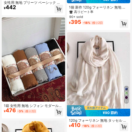
女性用 無地 プリーツ ベーシック ク
442
ラシック プレーン ヒジャブ スカー
1個 新作 120g フォーリネン 無地 タ
¥
フ アバヤ 1枚入り
ッセル付きストール・ショール、ト
高リピート率
ラベルギフト、竹編みレディースラ
90+ sold
ップ
395
¥
-18%
残り2日
23
1箱 女性用 無地 シフォン モダール
476
ヒジャブ ヘッドスカーフ、カジュア
¥
-3%
残り2日
¥90 節約
ルスカーフ、ビスコース ヘッドスカ
ーフ、ヒジャブアクセサリー、スカ
120g フォーリネン 無地 タッセル ウ
ーフ
410
ォームマフラー ショール、トラベル
¥
-18%
残り2日
ギフト、竹編みラップ、ビーチタオ