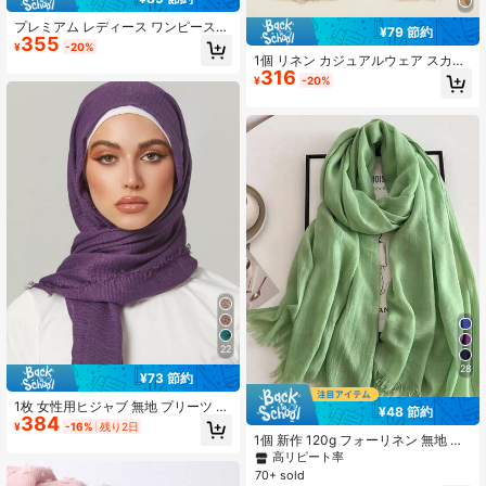
プレミアム レディース ワンピースヘ
¥79 節約
355
ッドスカーフ - シワ防止設計、ソフ
¥
-20%
トな夏用ショール着用スタイル (日常
1個 リネン カジュアルウェア スカー
着用ヘッドピース)
316
フ
¥
-20%
22
28
¥73 節約
1枚 女性用ヒジャブ 無地 プリーツ ベ
¥48 節約
384
ーシック クラシック 無地ヘッドスカ
¥
-16%
残り2日
ーフ アバヤ ベール衣装用
1個 新作 120g フォーリネン 無地 タ
ッセル付きストール・ショール、ト
高リピート率
ラベルギフト、竹ニットラップ レデ
70+ sold
ィース用