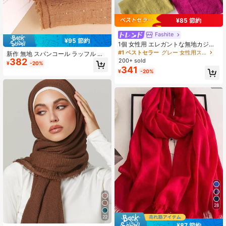
¥85 節約
Fashite
¥95 節約
1個 女性用 エレガントな無地カジュ
アル軽量スカーフ、デイリーウェ
#1 ベストセラー
グレー 女性用スカーフ
新作 無地 スパンコール ラッフル エ
ア、ビーチ、日よけ、春/秋のドレス
382
ッジ クラシック ベーシック ショー
200+ sold
¥
-20%
用、美的
ル スカーフ、レディース ヘッドスカ
341
¥
-20%
ーフ、ローブやベールの衣装に適し
ています
28
22
¥87 節約