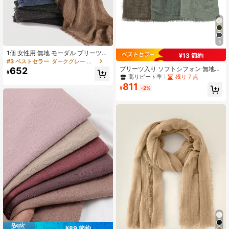
5
1個 女性用 無地 モーダル プリーツ
¥13 節約
タッセル スカーフ、カジュアル デイ
#3 ベストセラー
ダークグレー 女性用ヒジャブ
リー ヘッドスカーフ、日よけ 防寒
プリーツ入り ソフトシフォン 無地
652
¥
ショール ヒジャブ ドレス用、控えめ
ムスリム ヘッドスカーフ 3点セット
高リピート率
残り 7 点
なファッション
レディース、毎日のヘッドラップ ヒ
811
¥
-2%
ジャブ アバヤ
¥89 節約