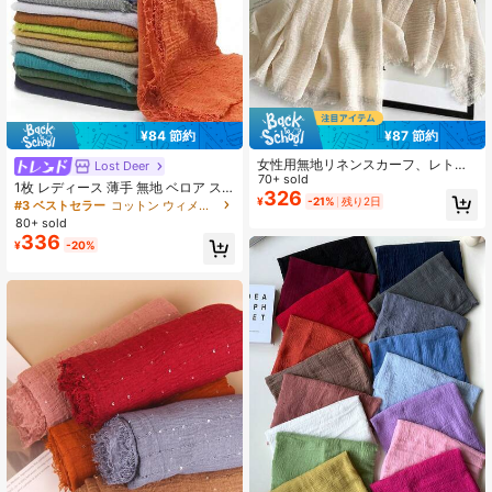
5.1K フォロワー
4.92
¥84 節約
¥87 節約
5.1K フォロワー
4.92
女性用無地リネンスカーフ、レトロ
Lost Deer
無地ミディアム~ロング丈スカーフ、
70+ sold
1枚 レディース 薄手 無地 ベロア ス
装飾用ロングショールとしても使用
326
カーフ、通気性抜群&暖かい ヘッド
¥
-21%
残り2日
#3 ベストセラー
コットン ウィメンズスカーフ&スカーフアクセサリー
可能
5.1K フォロワー
4.92
ラップ、ショール、ドレス用 春夏
80+ sold
336
¥
-20%