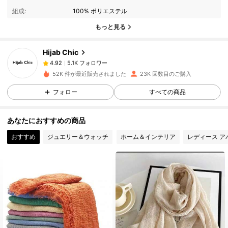
組成:
100% ポリエステル
5.1K フォロワー
4.92
もっと見る
Hijab Chic
5.1K フォロワー
4.92
t***k
は
1日前
に購入しました
52K 件が最近販売されました
23K 回数目のご購入
5.1K フォロワー
4.92
フォロー
すべての商品
あなたにおすすめの商品
5.1K フォロワー
4.92
おすすめ
ジュエリー＆ウォッチ
ホーム＆インテリア
レディース ア
5.1K フォロワー
4.92
5.1K フォロワー
4.92
5.1K フォロワー
4.92