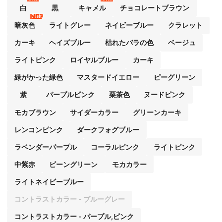
白
黒
キャメル
チョコレートブラウン
7 left
暗灰色
ライトグレー
ネイビーブルー
クラレット
カーキ
ヘイズブルー
枯れたバラの色
ベージュ
ライトピンク
ロイヤルブルー
カーキ
緑がかった緑色
マスタードイエロー
ピーグリーン
紫
パープルピンク
栗茶色
ヌードピンク
モカブラウン
サイダーカラー
グリーンカーキ
レンコンピンク
ダークフォグブルー
ラベンダーパープル
コーラルピンク
ライトピンク
中紫赤
ビーングリーン
モカカラー
ライトネイビーブルー
コントラストカラー - ブルーグレー
コントラストカラー - パープル,ピンク