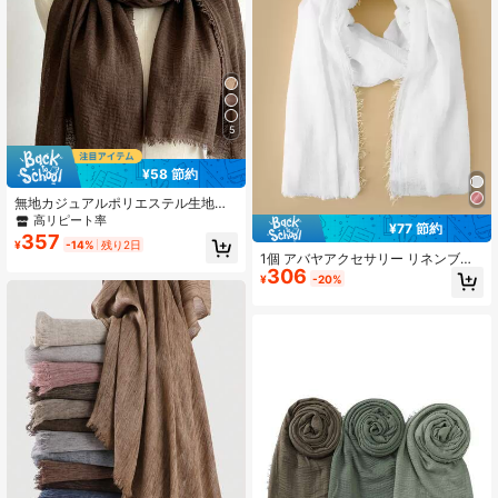
5
¥58 節約
無地カジュアルポリエステル生地、
アクセサリー、ホリデー
高リピート率
¥77 節約
357
¥
-14%
残り2日
1個 アバヤアクセサリー リネンブレ
306
ンドスカーフ、無地ヘッドスカー
¥
-20%
フ、日除けカジュアルスカーフ、デ
イリーウェア ヘアバンド ソフトヒジ
ャブ 冬 秋 ベール衣類に適していま
す