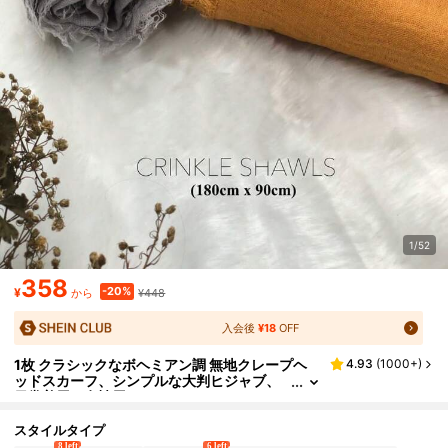
1/52
358
-20%
¥
¥448
から
入会後
¥18
OFF
1枚 クラシックなボヘミアン調 無地クレープヘ
4.93
(
1000+
)
ッドスカーフ、シンプルな大判ヒジャブ、
日常着用の女性用ヘッドスカーフ ショール
スカーフ オールシーズン ヘッドバンド
スタイルタイプ
8 left
6 left