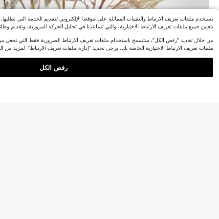
1
حمولة باليد، زهور صناعية، ديكور الغرفة لموسم الخريف وعيد ال
JOD
.00
شكر والحصاد، زهرة زنبق مزيفة (سهلة الضغط، قابلة للاستعاد
ة)
نستخدم ملفات تعريف الارتباط والتقنيات المماثلة على موقعنا الإلكتروني لتقديم الخدمة التي تطل
بتعيين جميع ملفات تعريف الارتباط الاختيارية، والتي تساعدنا في تحليل الحركة المرورية، وتقديم وظائ
من خلال تحديد "رفض الكل"، ستسمح باستخدام ملفات تعريف الارتباط الضرورية فقط التي تجعل موقعن
ملفات تعريف الارتباط الاختيارية الخاصة بك، يرجى تحديد "إدارة ملفات تعريف الارتباط". لمزيد من ال
رفض الكل
12 قطعة من زهور ال
0
قطعة واحدة من ساق
%14-
JOD
.77
لمنزل والحفلات والحد
10
تشبه السرخس، حشوة مزهرية بمظهر جاف ريفي لباقة الزفاف، مركز الطاولة، ديكور ال
JOD
.10
بالحياة، أنيقة وروما
كز طاولة وترتيبات ز