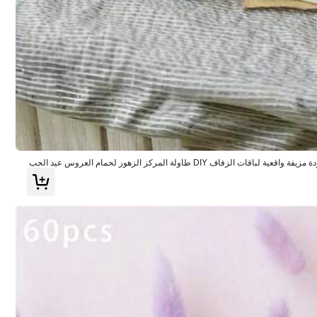
كل المنتجات
1 وردة صناعية ذهبية من الحرير الصناعي وردة مزيفة واقعية لباقات الزفاف DIY طاولة المركز الزهور لحمام العروس عيد الحب
ملابس واكسسوارات
الرياضة & الأنشطة الخارجية
ي