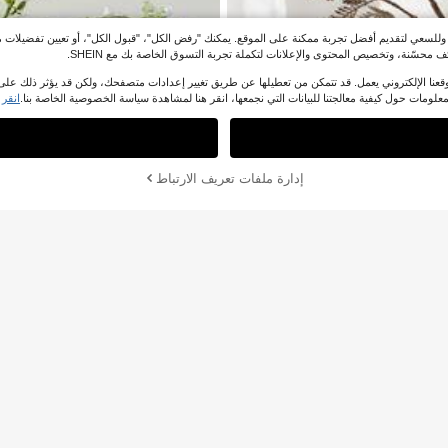
بها، وللسعي لتقديم أفضل تجربة ممكنة على الموقع. يمكنك "رفض الكل"، "قبول الكل"، أو تعيين تفضيل
ف محسّنة، وتخصيص المحتوى والإعلانات لتكملة تجربة التسوق الخاصة بك مع SHEIN.
ا الإلكتروني يعمل. قد تتمكن من تعطيلها عن طريق تغيير إعدادات متصفحك، ولكن قد يؤثر ذلك على ك
معلومات حول كيفية معالجتنا للبيانات التي نجمعها، انقر هنا لمشاهدة سياسة الخصوصية الخاصة بنا.
انقر 
عذراً، لقد تم بيع هذا المنتج.
تم بيعها
إدارة ملفات تعريف الارتباط
توفير JOD0.13
كالا الاصطناعية من البولي يوريثان باللون ا
لبرغندي، باقة زهور اصطناعية بطول 35 سم، مناسبة للزفاف وا
 زهرة الأقحوان الاصطناعية المخملية بطول 72 سم/28.35 بوصة، رذاذ زهرة الأقحوان البرية المزيفة مع أوراق
يقة وأعياد الميلاد وعيد الأم، برغندي نابض
منزل البوهيمي الريفي
نسية، مناسبة لمناسبات متنوعة، مثالية كمر
هرية
10