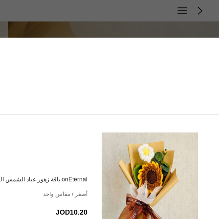
onEternal باقة زهور عباد الشمس المحفوظة المصنوعة يدويًا بالكروشيه، ديكور منزلي هدية، مناسبة لعيد الحب، عيد الأب، عيد الأم، التخرج
أصفر / مقاس واحد
JOD10.20