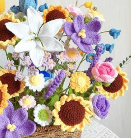
تفاصيل المنتج
تكوين:
الق
10 متابعون
مواد:
100% الب
5.00
10 متابعون
5.00
10 متابعون
5.00
onEternal crochet shop
g***9
تمت متابعة
منذ 1 يوم
10 متابعون
5.00