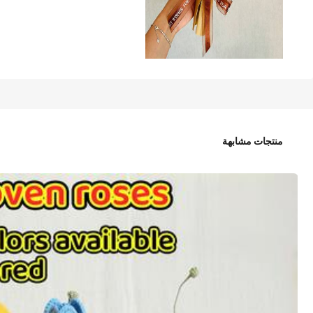
10
JOD
.20
onEternal باقة زهور عباد الشمس المحفوظة المصنوعة يدويًا بالكروشيه، ديكور منزلي هدية، مناسبة لعيد الحب، عيد الأب، عيد الأم، التخرج
منتجات مشابهة
الشحن الي
Jordan
الشحن يبدأ من JOD18.00
التوصيل المتوقع:
6-8 يوم عمل
مقبولة الإرجاع
البائع والشحن من: شي إن