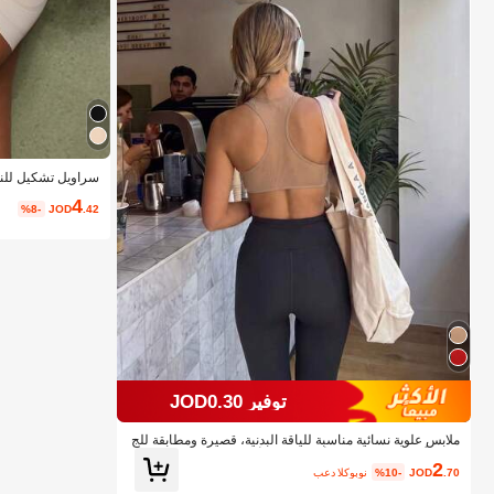
سراويل تشكيل للنس
م خالي من الحواف 
4
%8-
JOD
.42
توفير JOD0.30
ملابس علوية نسائية مناسبة للياقة البدنية، قصيرة ومطابقة للج
سم، بأكمام شفافة بدون أكمام، بلون أحادي عصري
2
.70
JOD
%10-
بعد الكوبون