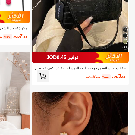
مكواة تجعيد الشعر
7
.38
JOD
%10-
بع
14
توفير JOD0.45
حقائب يد نسائية مزخرفة بطبعة التمساح، حقائب كتف كورية ال
طراز للسيدات، حقائب كتف موضة جديدة، حقائب هلال بسيطة
3
للتنقل اليومي، نقود قديمة
.65
JOD
%11-
بعد الكوبون