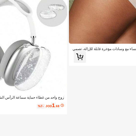
اء مع وسادات مؤخرة قابلة للإزالة، تصمي
لرفع وتعزيز المؤخرة، لخلق شكل مثالي
زوج واحد من غطاء حماية سماعة الرأس الشف
ع، صدفة ناع
1
كاملة
%7-
JOD
.68