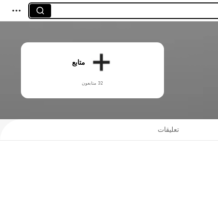
متابع
32 متابعون
تعليقات