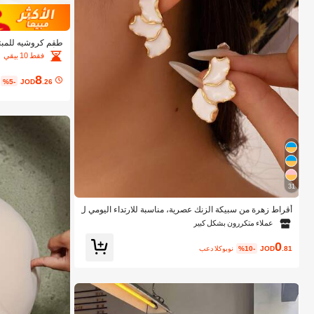
طقم كروشيه للمبتد
فقط 10 بيقي
بخطوة، رائع للبالغي
8
%5-
JOD
.26
31
أقراط زهرة من سبيكة الزنك عصرية، مناسبة للارتداء اليومي ل
لنساء
عملاء متكررون بشكل كبير
0
.81
JOD
%10-
بعد الكوبون