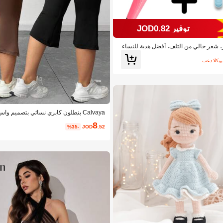
توفير JOD0.82
، شعر خالي من التلف، أفضل هدية للنساء
د الكوبون
Calvaya بنطلون كابري نسائي بتصميم و
حجم، بلون أحادي وجيوب مائلة
8
%35-
JOD
.52