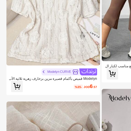
اسع مناسب لكبار ال
Modelyn CURVE
Modelyn قميص بأكمام قصيرة مزين بزخارف زهرية ثلاثية الأب
عاد ذو طوق واسع للمقاسات الكبيرة
6
%35-
JOD
.57