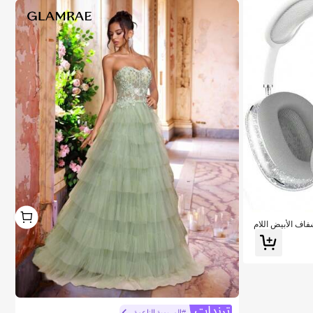
1
1
اف الأبيض اللام
مة، متوافق مع Apple Max، شفافية عالية، تغطية
#المريمية الناعمة