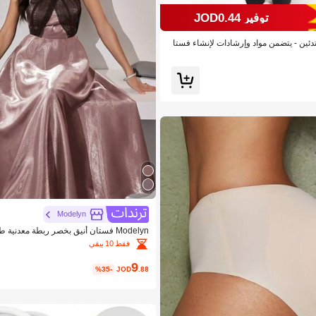
توفير JOD0.44
ئين - يتضمن مواد وإرشادات لإنشاء فستا
ن أزرق جميل لفتاة صغيرة، طقم DIY مع تعليمات فيديو خطوة
ن الذين يبدأون في الحياكة
Modelyn
Modelyn فستان أنيق بخصر ربطة معدني
رف A للنساء
فقط 10 بيقي
9
%35-
JOD
.88