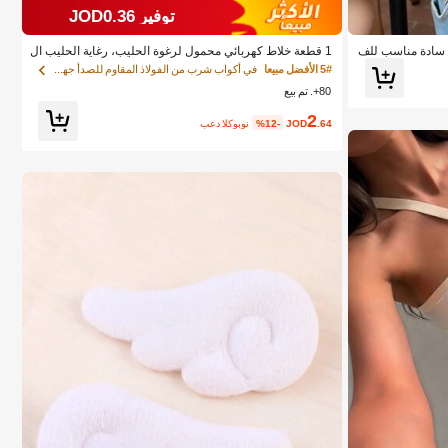
توفير JOD0.36
رية سادة مناسب للف
1 قطعة خلاط كهربائي محمول لرغوة الحليب، رغاية الحليب ال
قابلة للشحن - شحن USB، 3 سرعات، خلاط حليب كهربائي ص
5# الأفضل مبيعا
في أكواب شرب من الفولاذ المقاوم للصدأ جهاز رغوة ال
غير، مناسب للقهوة/اللاتيه/الكابتشينو/الشوكولاتة الساخنة/البي
80+. تم بيع
ض
2
.64
JOD
%12-
بعد الكوبون