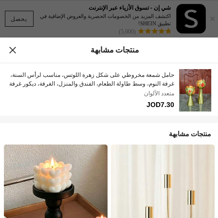
شي إن - تسوق الأزياء عبر الإنترنت
×
اكتشف المزيد من الخصومات الحصرية والعروض الإضافية في
يحصل
تطبيق SHEIN!
(5,000)
منتجات مشابهة
حامل شمعة مخروطي على شكل زهرة اللوتس، مناسب لرأس السنة،
غرفة النوم، وسط طاولة الطعام، الفندق والمنزل، الغرفة، ديكور غرفة
المعيشة، الزفاف، الذكرى السنوية، هدية، ديكور المنزل في العطلات
متعدد الألوان
JOD7.30
منتجات مشابهة