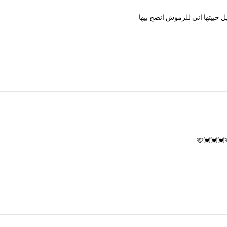
ل
حبيتها
اني
للرموش
انصح
بيها
🩷💓💓💓