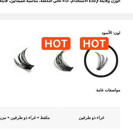
الوزن وقابلة لإعادة الاستخدام، أداء عالي التكلفة، مناسبة للمبتدئين، قا
لون: الأسود
مواصفات عامة
غراء ذو طرفين
ملقط + غراء ذو طرفين + مزي