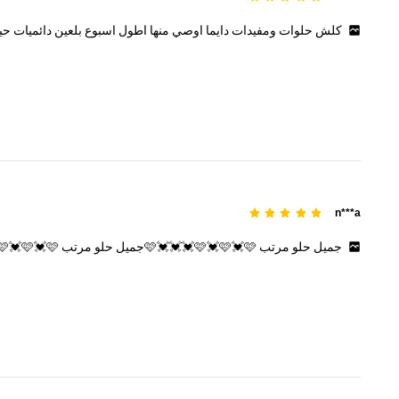
كلش
حلوات
ومفيدات
دايما
اوصي
منها
اطول
اسبوع
بلعين
دائميات
حي
n***a
جميل
حلو
مرتب
🩷💓💓💓🩷💓🩷💓🩷جميل
حلو
مرتب
🩷💓🩷💓🩷