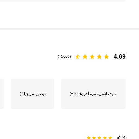
4.69
(1000+)
سوف اشتريه مرة أخرى
(100+)
توصيل سريع
(71)
o***6