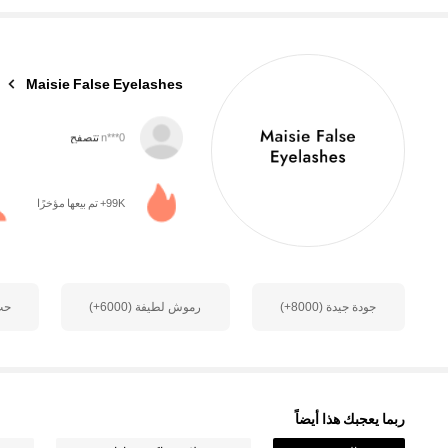
Maisie False Eyelashes
n***0
تتصفح
4.4K متابعون
4.83
99K+ تم بيعها مؤخرًا
جودة جيدة (8000+)
رموش لطيفة (6000+)
حب (0
4.4K متابعون
4.83
ربما يعجبك هذا أيضاً