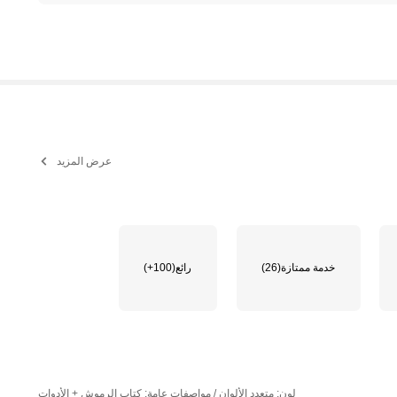
عرض المزيد
خدمة ممتازة
(26)
رائع
(100+)
لون: متعدد الألوان / مواصفات عامة: كتاب الرموش + الأدوات