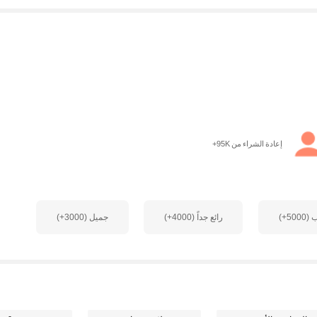
إعادة الشراء من 95K+
500+)
رائع جداً (4000+)
جميل (3000+)