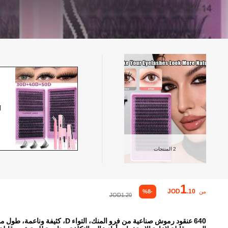
أ
2
المنتجات
1
JOD
.10
من
%8-
JOD1.20