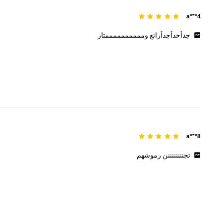
a***4
جداًحداًجداًرائع
وممممممممممتاز
a***8
تجننننننننن
رموشهم
4.4K متابعون
4.83