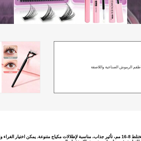
طقم الرموش الصناعية واللاصقة
640 عنقود رموش صناعية من فرو المنك، التواء D، كثيفة وناعمة، طول مختلط 8-16 مم، تأثير جذاب، مناسبة لإطلالات مكياج 