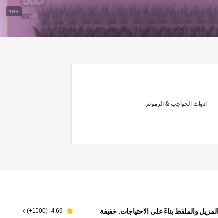
1/13
أدوات الحواجب & الرموش
متنوعة. يمكن اختيار الغراء والمزيل والملقط بناءً على الاحتياجات. خفيفة
)
1000+
(
4.69