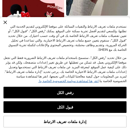
ى، عيد الهالوين، عيد الميلاد، رأس السنة
قبعة بيسبول نسائية مطرزة بشعار S، قب
عة كاجوال قابلة للتعديل للحماية من الش
2
نستخدم ملفات تعريف الارتباط والتقنيات المماثلة على موقعنا الإلكتروني لتقديم الخدمة التي
JOD
.50
مس في الهواء الطلق مناسبة للسفر في
تطلبها، وللسعي لتقديم أفضل تجربة ممكنة على الموقع. يمكنك "رفض الكل"، "قبول الكل"، أو
الربيع/الخريف، عطلة على الشاطئ - منا
سبة أيضًا للشباب، طراز Y2K
تعيين تفضيلات ملفات تعريف الارتباط الخاصة بك في أي وقت حسب اختيارك. من خلال تحديد
"قبول الكل"، سنقوم بتعيين جميع ملفات تعريف الارتباط الاختيارية، والتي تساعدنا في تحليل
الحركة المرورية، وتقديم وظائف محسّنة، وتخصيص المحتوى والإعلانات لتكملة تجربة التسوق
الخاصة بك مع SHEIN.
من خلال تحديد "رفض الكل"، ستسمح باستخدام ملفات تعريف الارتباط الضرورية فقط التي تجعل
موقعنا الإلكتروني يعمل. قد تتمكن من تعطيلها عن طريق تغيير إعدادات متصفحك، ولكن قد يؤثر
Disney 1 قطعة قبعة ديزني مفتوحة من ا
ذلك على كيفية عمل الموقع. لمعرفة المزيد عن ملفات تعريف الارتباط التي نستخدمها وتعديل
لأعلى، قبعة حماية من الشمس للاستخدا
7
قطعة واحدة قبعة بيسبول نسائية بأسلوب
%18-
JOD
.03
إعدادات ملفات تعريف الارتباط الاختيارية الخاصة بك، يرجى تحديد "إدارة ملفات تعريف الارتباط".
م الخارجي، قبعة قابلة للتعديل، قبعة مفت
60+. تم بيع
كوري ربيعي/صيفي بتصميم عتيق مهترئ
وحة من الأعلى بتصميم إبداعي، إكسسوار
لمزيد من المعلومات حول كيفية معالجتنا للبيانات التي نجمعها، انقر هنا لمشاهدة سياسة
وحافة منحنية، مصنوعة من ألياف البولي
11
2
صور للسفر الخارجي، قبعة كاجوال متعد
الخصوصية الخاصة بنا.
انقر هنا لمشاهدة سياسة الخصوصية الخاصة بنا.
5# الأفضل مبيعا
في أسود قبعات شعر نسائية
JOD
.90
ستر بلون موحد، قبعة مغسولة للأزواج للر
دة الاستخدامات للخارج، قبعة ملابس ذات
جال
عملاء متكررون بشكل كبير
قبعة نسائية ذات تفاصيل سحاب قطعة وا
طابع خاص، قبعة شمس زخرفية
حدة، قبعة تربان نسائية للنوم
5# الأفضل مبيعا
5# الأفضل مبيعا
في أسود قبعات شعر نسائية
في أسود قبعات شعر نسائية
رفض الكل
عملاء متكررون بشكل كبير
عملاء متكررون بشكل كبير
(1000+)
100+. تم بيع
قبعة بيسبول مطرزة بعيون كبيرة لطيفة،
عرض المنتجات المشابهة في المخزون
مشاهدة الكل
5# الأفضل مبيعا
في أسود قبعات شعر نسائية
حافة ناعمة، قماش خفيف الوزن وسريع ا
فقط 5 بيقي
1
JOD
.30
لجفاف، قابل للتنفس ومنعش، الحافة الن
قبول الكل
عملاء متكررون بشكل كبير
3
عذراً، لقد تم بيع هذا المنتج.
اعمة يمكن ثنيها بحرية. لوحة ألوان ماكارو
%8-
JOD
.77
ن متعددة الألوان، أسلوب مرح وحيوي، مث
الي للملابس اليومية، خلق مظهر كاجوال
إدارة ملفات تعريف الارتباط
تم بيعها
نابض بالحياة.