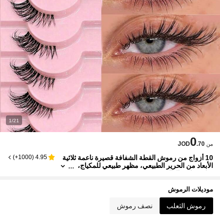
1/21
0
JOD
.70
من
10 أزواج من رموش القطة الشفافة قصيرة ناعمة ثلاثية
)
1000+
(
4.95
الأبعاد من الحرير الطبيعي، مظهر طبيعي للمكياج،
مناسبة لعيد الهالوين
موديلات الرموش
رموش الثعلب
نصف رموش