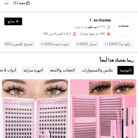
مفيد
(1)
305 متابعون
4.93
sr-home
متابع
s***2
تم دفع
منذ 1 يوم
m***d
تمت متابعة
منذ 1 يوم
5K+ تم بيعها مؤخرًا
إعادة الشراء من 3K+
305 متابعون
4.93
رائع جداً (1000+)
جميل (600+)
جودة جيدة (500+)
صحيح للصورة (200+)
305 متابعون
4.93
ربما يعجبك هذا أيضاً
التوصية
ملابس واكسسوارات
الحقائب والأمتعة
أجهزة منزلية
أدوات & تح
305 متابعون
4.93
305 متابعون
4.93
305 متابعون
4.93
305 متابعون
4.93