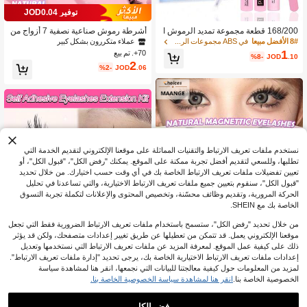
توفير JOD0.04
168/200 قطعة مجموعة تمديد الرموش ا
أشرطة رموش صناعية نصفية 7 أزواج من
لفردية الطبيعية D Curl، رموش خفيفة ال
Asiteo، رموش صناعية ممتدة بشكل عين
عملاء متكررون بشكل كبير
8# الأفضل مبيعا
في ABS مجموعات الرموش الصناعية والمواد اللاصقة
وزن رقيقة 9-12 مم مع غراء الرموش و م
القطة ذات مظهر طبيعي، رموش صناعية
1
70+. تم بيع
%8-
JOD
.10
لقط، رموش DIY في المنزل للمبتدئين،
رقيقة من نوع الفو مينك، مناسبة للمكياج
2
%2-
JOD
.06
مكياج يومي للسفر والزفاف والمواعدة وا
اليومي
لحفلات والمهرجانات، مجموعة هدايا مثالي
ة لعيد الميلاد والهالوين
نستخدم ملفات تعريف الارتباط والتقنيات المماثلة على موقعنا الإلكتروني لتقديم الخدمة التي
تطلبها، وللسعي لتقديم أفضل تجربة ممكنة على الموقع. يمكنك "رفض الكل"، "قبول الكل"، أو
تعيين تفضيلات ملفات تعريف الارتباط الخاصة بك في أي وقت حسب اختيارك. من خلال تحديد
"قبول الكل"، سنقوم بتعيين جميع ملفات تعريف الارتباط الاختيارية، والتي تساعدنا في تحليل
الحركة المرورية، وتقديم وظائف محسّنة، وتخصيص المحتوى والإعلانات لتكملة تجربة التسوق
الخاصة بك مع SHEIN.
من خلال تحديد "رفض الكل"، ستسمح باستخدام ملفات تعريف الارتباط الضرورية فقط التي تجعل
موقعنا الإلكتروني يعمل. قد تتمكن من تعطيلها عن طريق تغيير إعدادات متصفحك، ولكن قد يؤثر
ذلك على كيفية عمل الموقع. لمعرفة المزيد عن ملفات تعريف الارتباط التي نستخدمها وتعديل
إعدادات ملفات تعريف الارتباط الاختيارية الخاصة بك، يرجى تحديد "إدارة ملفات تعريف الارتباط".
4
لمزيد من المعلومات حول كيفية معالجتنا للبيانات التي نجمعها، انقر هنا لمشاهدة سياسة
20
الخصوصية الخاصة بنا.
انقر هنا لمشاهدة سياسة الخصوصية الخاصة بنا.
MAANGE 3 أزواج من الرموش الاصطنا
4
عية المغناطيسية بأسلوب الأنمي، تشمل أ
60 قطعة مجموعة رموش فردية ذاتية الل
JOD
.80
داة التطبيق، 7-12 ملم، أنماط مختلطة، لا
صق بشكل C، من 8 إلى 16 مم، طقم إط
عملاء متكررون بشكل كبير
رفض الكل