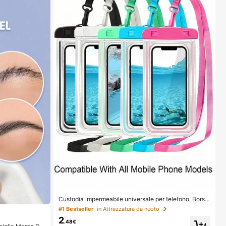
Custodia impermeabile universale per telefono, Borsa
impermeabile per telefono - Con funzione luminosa, B
#1 Bestseller
in Attrezzatura da nuoto
orsa impermeabile per telefono, Custodia impermeabil
2
e per telefono, Compatibile con 17 16 15 14 13 Pro Ma
.48€