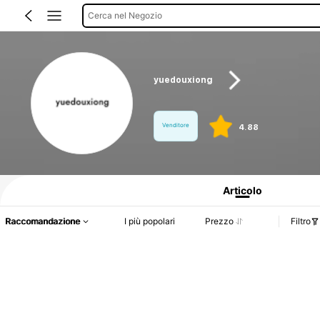
Cerca nel Negozio
yuedouxiong
Venditore
4.88
Informazioni sul prodotto: Comunicazione del prezzo, dettagli su vendite e dispo
Articolo
Raccomandazione
I più popolari
Prezzo
Filtro