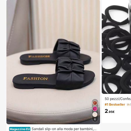
50 pezzi/Confez
i di base ad alt
#1 Bestseller
in
elastici per cap
2
quotidiane, comfo
.95€
6
Sandali slip-on alla moda per bambini, s
Magazzino EU