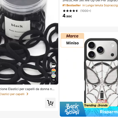
SHEGLAM Set Me Up Gel Per Sopracc
Bellezza Cosmetici Trucco Per Donn
#1 Bestseller
in Lunga tenuta Sopraccig
(1000+)
4
.98€
15
ione Elastici per capelli da donna ner
a elasticità, fermacoda senza cuciture,
 Elastici per capelli
elli per palestra, sport & acconciature
rt tutto il giorno
Risparm