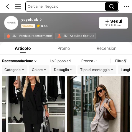
Cerca nel Negozio
yoyoluck
Segui
3.1K Follower
4.55
Venditore
Informazioni sul prodotto: Comunicazione del prezzo, dettagli su vendite e disponibilità.
4K+ Venduto recentemente
2K+ Acquisto ripetuto
Articolo
Promo
Recensioni
Raccomandazione
I più popolari
Prezzo
Filtro
Categorie
Colore
Dettaglio
Tipo di montaggio
Lungh