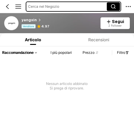
Cerca nel Negozio
yangxin
Segui
Informazioni sul prodotto: Comunicazione del prezzo, dettagli su vendite e disponibilità.
2 Follower
4.97
Venditore
Articolo
Recensioni
Raccomandazione
I più popolari
Prezzo
Filtro
Nessun articolo abbinato
Si prega di riprovare.