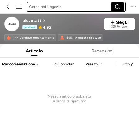
Cerca nel Negozio
ulovetatt
Segui
395 Follower
4.92
Venditore
Informazioni sul prodotto: Comunicazione del prezzo, dettagli su vendite e disponibilità.
1K+ Venduto recentemente
500+ Acquisto ripetuto
Articolo
Recensioni
Raccomandazione
I più popolari
Prezzo
Filtro
Nessun articolo abbinato
Si prega di riprovare.