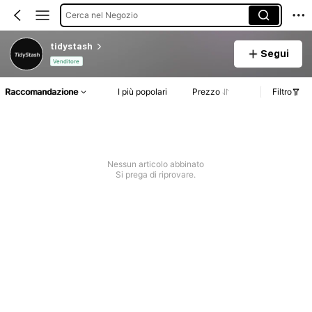
Cerca nel Negozio
tidystash
Segui
Venditore
Raccomandazione
I più popolari
Prezzo
Filtro
Nessun articolo abbinato
Si prega di riprovare.