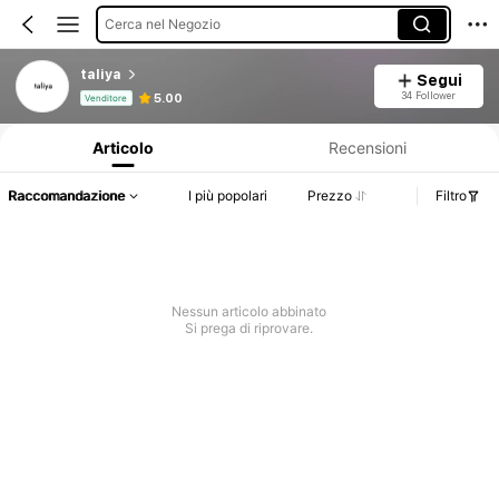
Cerca nel Negozio
taliya
Segui
Informazioni sul prodotto: Comunicazione del prezzo, dettagli su vendite e disponibilità.
34 Follower
5.00
Venditore
Articolo
Recensioni
Raccomandazione
I più popolari
Prezzo
Filtro
Nessun articolo abbinato
Si prega di riprovare.