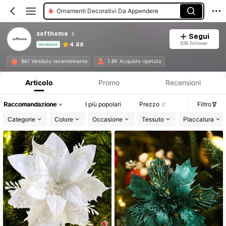
Ornamenti Decorativi Da Appendere
softhome
Segui
639 Follower
4.88
Venditore
Informazioni sul prodotto: Comunicazione del prezzo, dettagli su vendite e disponibilità.
861 Venduto recentemente
1.8K Acquisto ripetuto
Articolo
Promo
Recensioni
Raccomandazione
I più popolari
Prezzo
Filtro
Categorie
Colore
Occasione
Tessuto
Placcatura