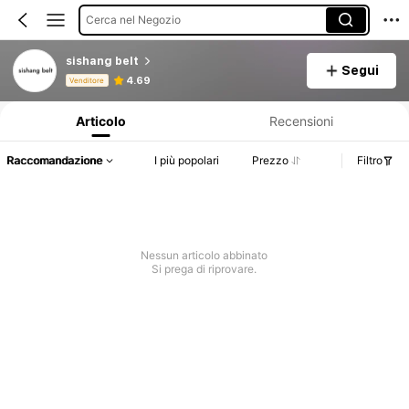
Cerca nel Negozio
sishang belt
Segui
Informazioni sul prodotto: Comunicazione del prezzo, dettagli su vendite e disponibilità.
4.69
Venditore
Articolo
Recensioni
Raccomandazione
I più popolari
Prezzo
Filtro
Nessun articolo abbinato
Si prega di riprovare.