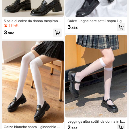
5 paia di calze da donna traspiranti
Calze lunghe nere sottili sopra il gin
con bordo arrotolato, calze estive s
occhio per signora, extra lunghe, co
28 left
3
.48€
ottili a mezza gamba, bianche, autu
nfortevoli
3
nnali
.98€
Leggings ultra sottili da donna in bia
nco - Calze a tubo lunghe anti-gan
2
Calze bianche sopra il ginocchio pe
.98€