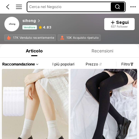
Cerca nel Negozio
sihong
Segui
637 Follower
4.83
Venditore
Informazioni sul prodotto: Comunicazione del prezzo, dettagli su vendite e disponibilità.
17K Venduto recentemente
10K Acquisto ripetuto
Articolo
Recensioni
Raccomandazione
I più popolari
Prezzo
Filtro