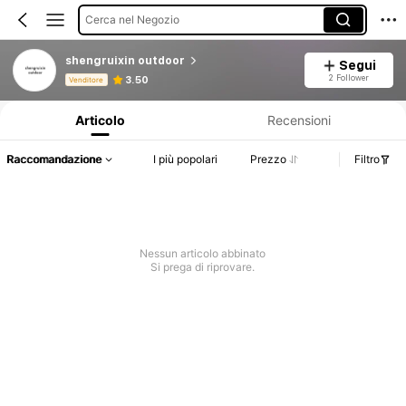
Cerca nel Negozio
shengruixin outdoor
Segui
Informazioni sul prodotto: Comunicazione del prezzo, dettagli su vendite e disponibilità.
2 Follower
3.50
Venditore
Articolo
Recensioni
Raccomandazione
I più popolari
Prezzo
Filtro
Nessun articolo abbinato
Si prega di riprovare.