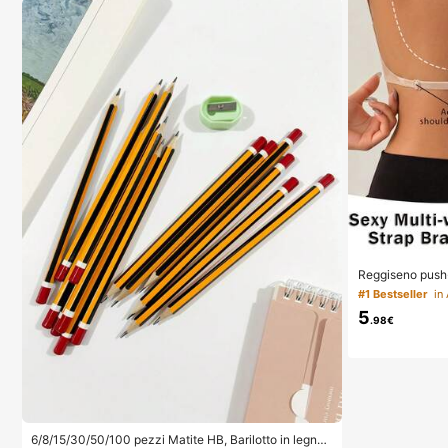
Reggiseno push-
a U invisibile se
#1 Bestseller
ine regolabili, 
5
arne per matrimo
.98€
tto il giorno
6/8/15/30/50/100 pezzi Matite HB, Barilotto in legno