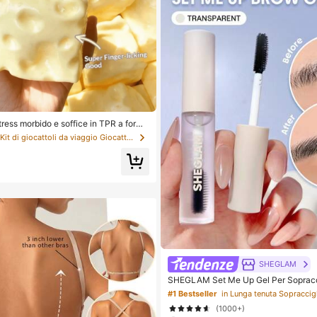
tress morbido e soffice in TPR a forma
rofumo di latte dolce, 5 cm, carino e di
in Kit di giocattoli da viaggio Giocattoli da spre
ento da spremere, regalo alla moda e
 per compleanni, Pasqua, Ognissanti, N
li per feste, migliora l'umore
SHEGLAM
SHEGLAM Set Me Up Gel Per Sopracc
Bellezza Cosmetici Trucco Per Donn
#1 Bestseller
in Lunga tenuta Sopraccig
(1000+)