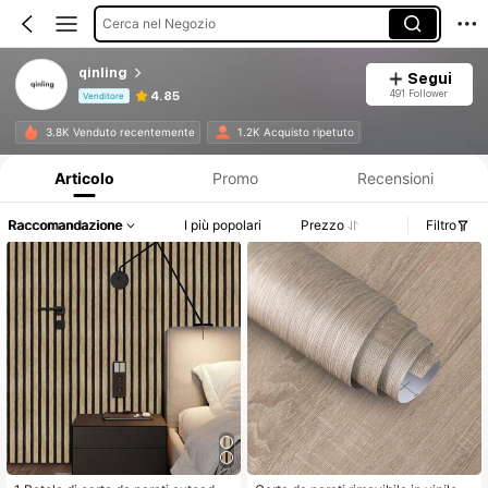
Cerca nel Negozio
qinling
Segui
491 Follower
4.85
Venditore
Informazioni sul prodotto: Comunicazione del prezzo, dettagli su vendite e disponibilità.
3.8K Venduto recentemente
1.2K Acquisto ripetuto
Articolo
Promo
Recensioni
Raccomandazione
I più popolari
Prezzo
Filtro