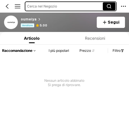
Cerca nel Negozio
oumeiya
Segui
Informazioni sul prodotto: Comunicazione del prezzo, dettagli su vendite e disponibilità.
5.00
Venditore
Articolo
Recensioni
Raccomandazione
I più popolari
Prezzo
Filtro
Nessun articolo abbinato
Si prega di riprovare.