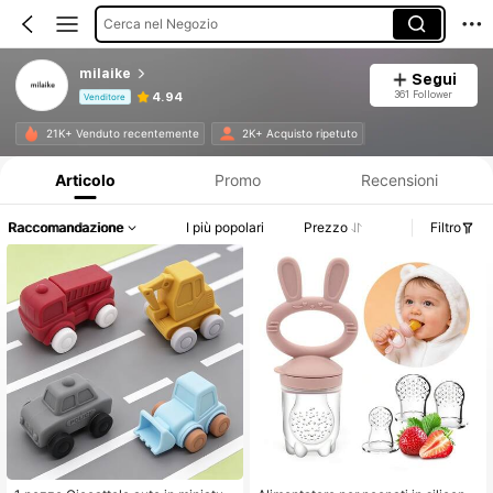
Cerca nel Negozio
milaike
Segui
361 Follower
4.94
Venditore
Informazioni sul prodotto: Comunicazione del prezzo, dettagli su vendite e disponibilità.
21K+ Venduto recentemente
2K+ Acquisto ripetuto
Articolo
Promo
Recensioni
Raccomandazione
I più popolari
Prezzo
Filtro