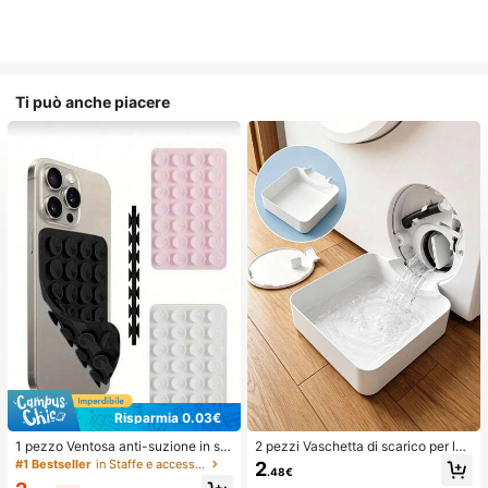
Ti può anche piacere
Risparmia 0.03€
1 pezzo Ventosa anti-suzione in sili
2 pezzi Vaschetta di scarico per lav
cone per telefono, 28 pezzi Ventos
atrice, Tappetino di protezione imp
#1 Bestseller
in Staffe e accessori
2
.48€
e in silicone (cuscinetti adesivi auto
ermeabile per pavimento della lava